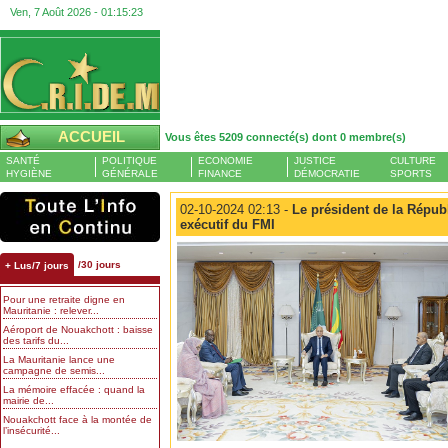
Ven, 7 Août 2026 -
01:15:24
ACCUEIL
Vous êtes 5209 connecté(s) dont 0 membre(s)
SANTÉ
POLITIQUE
ECONOMIE
JUSTICE
CULTURE
HYGIÈNE
GÉNÉRALE
FINANCE
DÉMOCRATIE
SPORTS
02-10-2024 02:13 -
Le président de la Républ
exécutif du FMI
/30 jours
+ Lus/7 jours
Pour une retraite digne en
Mauritanie : relever...
Aéroport de Nouakchott : baisse
des tarifs du...
La Mauritanie lance une
campagne de semis...
La mémoire effacée : quand la
mairie de...
Nouakchott face à la montée de
l’insécurité...