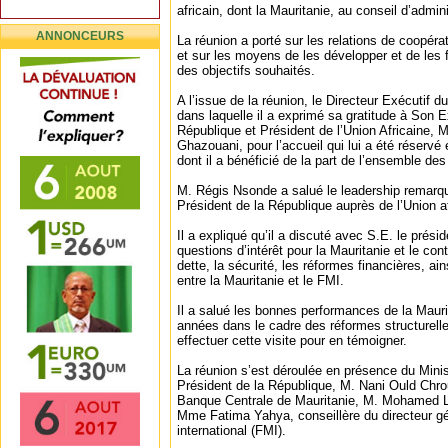
africain, dont la Mauritanie, au conseil d’admin
ANNONCEURS
La réunion a porté sur les relations de coopéra
et sur les moyens de les développer et de les fa
des objectifs souhaités.
A l’issue de la réunion, le Directeur Exécutif d
dans laquelle il a exprimé sa gratitude à Son E
République et Président de l’Union Africaine
Ghazouani, pour l’accueil qui lui a été réservé 
dont il a bénéficié de la part de l’ensemble de
M. Régis Nsonde a salué le leadership remarq
Président de la République auprès de l’Union af
Il a expliqué qu’il a discuté avec S.E. le prési
questions d’intérêt pour la Mauritanie et le con
dette, la sécurité, les réformes financières, ain
entre la Mauritanie et le FMI.
Il a salué les bonnes performances de la Mauri
années dans le cadre des réformes structurelles
effectuer cette visite pour en témoigner.
La réunion s’est déroulée en présence du Mini
Président de la République, M. Nani Ould Chr
Banque Centrale de Mauritanie, M. Mohamed 
Mme Fatima Yahya, conseillère du directeur g
international (FMI).