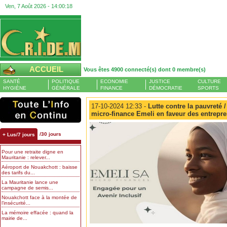
Ven, 7 Août 2026 -
14:00:18
ACCUEIL
Vous êtes 4900 connecté(s) dont 0 membre(s)
SANTÉ
POLITIQUE
ECONOMIE
JUSTICE
CULTURE
HYGIÈNE
GÉNÉRALE
FINANCE
DÉMOCRATIE
SPORTS
17-10-2024 12:33 -
Lutte contre la pauvreté /
micro-finance Emeli en faveur des entrepr
/30 jours
+ Lus/7 jours
Pour une retraite digne en
Mauritanie : relever...
Aéroport de Nouakchott : baisse
des tarifs du...
La Mauritanie lance une
campagne de semis...
Nouakchott face à la montée de
l’insécurité...
La mémoire effacée : quand la
mairie de...