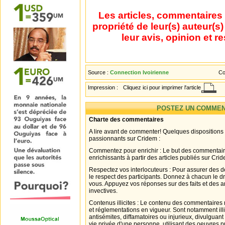
Les articles, commentaires 
propriété de leur(s) auteur(s
leur avis, opinion et r
Source :
Connection Ivoirienne
Co
Impression :
Cliquez ici pour imprimer l'article
POSTEZ UN COMMEN
Charte des commentaires
A lire avant de commenter! Quelques dispositions
passionnants sur Cridem :
Commentez pour enrichir : Le but des commentair
enrichissants à partir des articles publiés sur Cri
Respectez vos interlocuteurs : Pour assurer des d
le respect des participants. Donnez à chacun le d
vous. Appuyez vos réponses sur des faits et des 
invectives.
Contenus illicites : Le contenu des commentaires n
et réglementations en vigueur. Sont notamment illi
antisémites, diffamatoires ou injurieux, divulguant
vie privée d'une personne, utilisant des oeuvres p