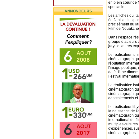
en plein cœur de 
spectacle.
ANNONCEURS
Les affiches qui ta
édifiants et les pa
précisément du lan
Film de Nouakchot
Dans l’espace rése
groupe d’acteurs 
jurys et autres ex
Le réalisateur tun
cinématographique
réputation interna
l'image poétique, 
doté d'une dimensi
Festival Internati
La réalisatrice Is
cinématographiques
cinématographiques
des traitements et 
Le réalisateur lib
la naissance de l'a
cinématographique
international du f
multiples culture
d'expériences, sus
cinématogrphes.