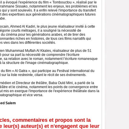
il a évoqué l'expérience du film « Tombouctou », réalisé par le
rahmane Sissako, notamment les enjeux, les problèmes et les
qui y sont soulevés. Il a enfin relevé l'importance du transfert
t des expertises aux générations cinématographiques futures
abe.
ocain, Ahmed Al Kadiri, le plus jeune réalisateur invité à cette
tégorie courts métrages, il a souligné la nécessité de
du cinéma pour les générations arabes, et de tirer des
nnantes riches en histoires, de tous ces films narratifs qui
 vies dans les différentes sociétés.
orien Muhammad Muftah Al Kkales, réalisateur de plus de 51
 pour sa part la nécessité de comprendre l'écriture
, sa relation avec le roman, notamment l’écriture romanesque
à la structure de l'image cinématographique.
lé du film « Al Gatra », qui participe au Festival international du
sur la liste restreinte, citant le récit de ses événements.
médien et Directeur de théâtre, Baba Ould Mini, a parlé de la
théâtre et le cinéma, notamment les points de convergence entre
tout mis en exergue l'importance de l'expérience théâtrale dans la
matographique et vice versa.
ed Salem
icles, commentaires et propos sont la
e leur(s) auteur(s) et n'engagent que leur