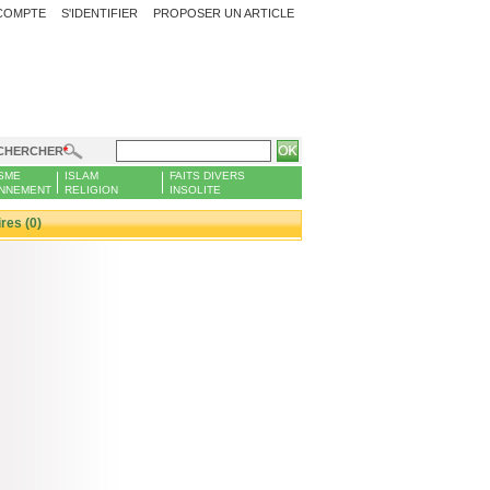
COMPTE
S'IDENTIFIER
PROPOSER UN ARTICLE
CHERCHER
SME
ISLAM
FAITS DIVERS
NNEMENT
RELIGION
INSOLITE
es (0)