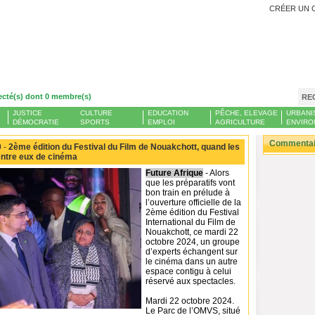
CRÉER UN 
ecté(s) dont 0 membre(s)
RE
JUSTICE
CULTURE
EDUCATION
PÊCHE, ELEVAGE
URBANI
DÉMOCRATIE
SPORTS
EMPLOI
AGRICULTURE
ENVIRO
Commentair
 -
2ème édition du Festival du Film de Nouakchott, quand les
entre eux de cinéma
Future Afrique
- Alors
que les préparatifs vont
bon train en prélude à
l’ouverture officielle de la
2ème édition du Festival
International du Film de
Nouakchott, ce mardi 22
octobre 2024, un groupe
d’experts échangent sur
le cinéma dans un autre
espace contigu à celui
réservé aux spectacles.
Mardi 22 octobre 2024.
Le Parc de l’OMVS, situé