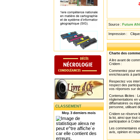
Source :
Future Afr
Impression :
Cliquez
Charte des comme
A lire avant de com
Cridem :
Commentez pour enri
enrichissants à parti
Respectez vos interl
respect des partici
vos réponses sur de
Contenus illicites :
réglementations en v
diffamatoires ou inju
CLASSEMENT
personne, utilisant d
Moy. 3 derniers mois
Cridem se réserve le
la loi, ainsi que to
participation à Cride
Les commentaires et 
avis, opinion et resp