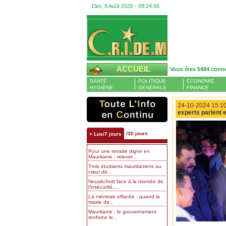
Dim, 9 Août 2026 -
08:24:57
ACCUEIL
Vous êtes 5484 conn
SANTÉ
POLITIQUE
ECONOMIE
HYGIÈNE
GÉNÉRALE
FINANCE
24-10-2024 15:10
experts parlent 
/30 jours
+ Lus/7 jours
Pour une retraite digne en
Mauritanie : relever...
Trois étudiants mauritaniens au
cœur de...
Nouakchott face à la montée de
l’insécurité...
La mémoire effacée : quand la
mairie de...
Mauritanie : le gouvernement
renforce le...