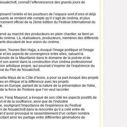
Nouakchott, connaît l’effervescence des grands jours de
pissent l’entrée et les pourtours de l’espace sont d’ores et déjà
ssants se rendent vite compte qu’il s’agit de cinéma, et plus
cement officiel de la 2ème édition du Festival International du
t.
rvé au marché des producteurs en plein chantier, se tient un
du cinéma. Là, réalisateurs, producteurs, membres des différents
perts discutent de leur vision du cinéma.
isien, Younes Ben Hajja, a évoqué l'image poétique et l'image
 et les aspects de convergence entre elles, saluant la
tionale de la Mauritanie dans le domaine de la poésie et de
et son avenir dans la construction d'un cinéma professionnel
on artistique propre, qui pourrait s’inspirer de l'expérience du
onal du Film de Nouakchott.
abella Maya de la Côte d’Ivoire, a pour sa part évoqué des projets
 en Afrique et la différence avec les projets
 en Europe, parlant de la nature de la présentation de l'idée,
de la force de l'histoire que l’on veut raconter.
yen, Faraj Maayouf, a évoqué de son côté les aspects positifs de
rt et de la souffrance, ainsi que de l'industrie
, soulignant l'importance de l'expérience du Festival
ilm de Nouakchott dans la rencontre qu’il a créé entre de
s et d’avoir provoqué le rassemblement d’un certain nombre
citant ainsi les partage entre différentes générations de