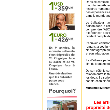
Dans ce contexte, 
mauritanien Abder
histoires humaines 
des expériences e
dans le monde ar
Le réalisateur mar
édition dans la ca
comprendre l'ABC 
expériences passio
rendent compte des
L'écrivain et hist
romans, a souligné
cinématographique
et son adaptation 
Il a d'ailleurs par
film de Nouakchott 
De son côté, le co
relation entre le 
les deux. Il a sur
construction ciné
Mohamed Moham
Les art
propriété d