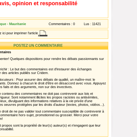
avis, opinion et responsabilité
ique - Mauritanie
Commentaires :
0
Lus :
11421
 ici pour imprimer l'article
POSTEZ UN COMMENTAIRE
ntaires
menter! Quelques dispositions pour rendre les débats passionnants sur
chir : Le but des commentaires est d'instaurer des échanges
r des articles publiés sur Cridem.
ocuteurs : Pour assurer des débats de qualité, un maître-mot: le
pants. Donnez à chacun le droit d'être en désaccord avec vous. Appuyez
s faits et des arguments, non sur des invectives.
 Le contenu des commentaires ne doit pas contrevenir aux lois et
igueur. Sont notamment illicites les propos racistes ou antisémites,
rieux, divulguant des informations relatives à la vie privée d'une
es oeuvres protégées par les droits d'auteur (textes, photos, vidéos...).
 droit de ne pas valider tout commentaire susceptible de contrevenir à
ut commentaire hors-sujet, promotionnel ou grossier. Merci pour votre
m!
propos sont la propriété de leur(s) auteur(s) et n'engagent que leur
onsabilité.