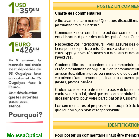
POSTEZ UN COMMEN
Charte des commentaires
A lire avant de commenter! Quelques dispositions
passionnants sur Cridem :
Commentez pour enrichir : Le but des commentair
enrichissants à partir des articles publiés sur Cri
Respectez vos interlocuteurs : Pour assurer des d
le respect des participants. Donnez à chacun le d
vous. Appuyez vos réponses sur des faits et des 
invectives.
Contenus illicites : Le contenu des commentaires n
et réglementations en vigueur. Sont notamment illi
antisémites, diffamatoires ou injurieux, divulguant
vie privée d'une personne, utilisant des oeuvres p
(textes, photos, vidéos...).
Cridem se réserve le droit de ne pas valider tout
contrevenir à la loi, ainsi que tout commentaire h
grossier. Merci pour votre participation à Cridem!
Les commentaires et propos sont la propriété de l
que leur avis, opinion et responsabilité.
IDENTIFICATIO
Pour poster un commentaire il faut être membre