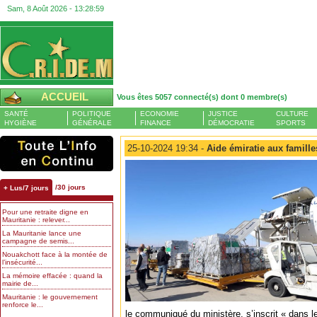
Sam, 8 Août 2026 -
13:29:00
ACCUEIL
Vous êtes 5057 connecté(s) dont 0 membre(s)
SANTÉ
POLITIQUE
ECONOMIE
JUSTICE
CULTURE
HYGIÈNE
GÉNÉRALE
FINANCE
DÉMOCRATIE
SPORTS
25-10-2024 19:34 -
Aide émiratie aux famille
/30 jours
+ Lus/7 jours
Pour une retraite digne en
Mauritanie : relever...
La Mauritanie lance une
campagne de semis...
Nouakchott face à la montée de
l’insécurité...
La mémoire effacée : quand la
mairie de...
Mauritanie : le gouvernement
renforce le...
le communiqué du ministère, s’inscrit « dans l