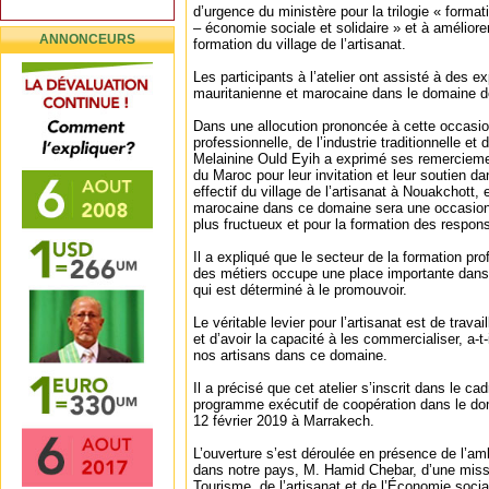
d’urgence du ministère pour la trilogie « format
– économie sociale et solidaire » et à améliore
ANNONCEURS
formation du village de l’artisanat.
Les participants à l’atelier ont assisté à des e
mauritanienne et marocaine dans le domaine de 
Dans une allocution prononcée à cette occasion
professionnelle, de l’industrie traditionnelle e
Melainine Ould Eyih a exprimé ses remerciem
du Maroc pour leur invitation et leur soutien d
effectif du village de l’artisanat à Nouakchott,
marocaine dans ce domaine sera une occasio
plus fructueux et pour la formation des respons
Il a expliqué que le secteur de la formation prof
des métiers occupe une place importante dans
qui est déterminé à le promouvoir.
Le véritable levier pour l’artisanat est de travai
et d’avoir la capacité à les commercialiser, a-t-i
nos artisans dans ce domaine.
Il a précisé que cet atelier s’inscrit dans le c
programme exécutif de coopération dans le doma
12 février 2019 à Marrakech.
L’ouverture s’est déroulée en présence de l’a
dans notre pays, M. Hamid Chebar, d’une miss
Tourisme, de l’artisanat et de l’Économie socia