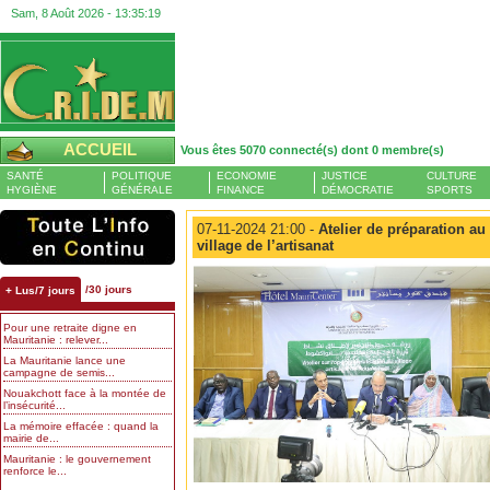
Sam, 8 Août 2026 -
13:35:20
ACCUEIL
Vous êtes 5070 connecté(s) dont 0 membre(s)
SANTÉ
POLITIQUE
ECONOMIE
JUSTICE
CULTURE
HYGIÈNE
GÉNÉRALE
FINANCE
DÉMOCRATIE
SPORTS
07-11-2024 21:00 -
Atelier de préparation a
village de l’artisanat
/30 jours
+ Lus/7 jours
Pour une retraite digne en
Mauritanie : relever...
La Mauritanie lance une
campagne de semis...
Nouakchott face à la montée de
l’insécurité...
La mémoire effacée : quand la
mairie de...
Mauritanie : le gouvernement
renforce le...