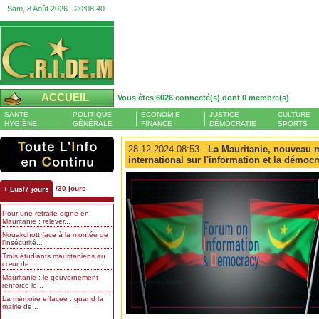
Sam, 8 Août 2026 -
20:08:41
ACCUEIL
Vous êtes 6026 connecté(s) dont 0 membre(s)
SANTÉ
POLITIQUE
ECONOMIE
JUSTICE
CULTURE
HYGIÈNE
GÉNÉRALE
FINANCE
DÉMOCRATIE
SPORTS
28-12-2024 08:53 -
La Mauritanie, nouveau 
international sur l'information et la démocr
/30 jours
+ Lus/7 jours
Pour une retraite digne en
Mauritanie : relever...
Nouakchott face à la montée de
l’insécurité...
Trois étudiants mauritaniens au
cœur de...
Mauritanie : le gouvernement
renforce le...
La mémoire effacée : quand la
mairie de...