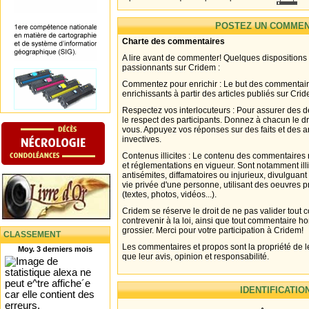
POSTEZ UN COMMEN
Charte des commentaires
A lire avant de commenter! Quelques dispositions
passionnants sur Cridem :
Commentez pour enrichir : Le but des commentair
enrichissants à partir des articles publiés sur Cri
Respectez vos interlocuteurs : Pour assurer des d
le respect des participants. Donnez à chacun le d
vous. Appuyez vos réponses sur des faits et des 
invectives.
Contenus illicites : Le contenu des commentaires n
et réglementations en vigueur. Sont notamment illi
antisémites, diffamatoires ou injurieux, divulguant
vie privée d'une personne, utilisant des oeuvres p
(textes, photos, vidéos...).
Cridem se réserve le droit de ne pas valider tout
contrevenir à la loi, ainsi que tout commentaire h
grossier. Merci pour votre participation à Cridem!
CLASSEMENT
Les commentaires et propos sont la propriété de l
Moy. 3 derniers mois
que leur avis, opinion et responsabilité.
IDENTIFICATIO