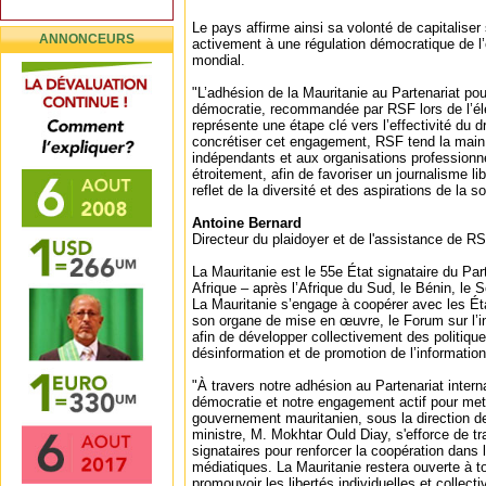
Le pays affirme ainsi sa volonté de capitaliser
ANNONCEURS
activement à une régulation démocratique de l
mondial.
"L’adhésion de la Mauritanie au Partenariat pour
démocratie, recommandée par RSF lors de l’éle
représente une étape clé vers l’effectivité du dr
concrétiser cet engagement, RSF tend la main
indépendants et aux organisations professionne
étroitement, afin de favoriser un journalisme lib
reflet de la diversité et des aspirations de la 
Antoine Bernard
Directeur du plaidoyer et de l'assistance de R
La Mauritanie est le 55e État signataire du Par
Afrique – après l’Afrique du Sud, le Bénin, le S
La Mauritanie s’engage à coopérer avec les Ét
son organe de mise en œuvre, le Forum sur l’in
afin de développer collectivement des politique
désinformation et de promotion de l’information 
"À travers notre adhésion au Partenariat interna
démocratie et notre engagement actif pour met
gouvernement mauritanien, sous la direction d
ministre, M. Mokhtar Ould Diay, s'efforce de tra
signataires pour renforcer la coopération dans 
médiatiques. La Mauritanie restera ouverte à tou
promouvoir les libertés individuelles et collect