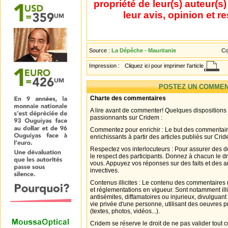
propriété de leur(s) auteur(s
leur avis, opinion et r
Source :
La Dépêche - Mauritanie
Co
Impression :
Cliquez ici pour imprimer l'article
POSTEZ UN COMMEN
Charte des commentaires
A lire avant de commenter! Quelques dispositions
passionnants sur Cridem :
Commentez pour enrichir : Le but des commentair
enrichissants à partir des articles publiés sur Cri
Respectez vos interlocuteurs : Pour assurer des d
le respect des participants. Donnez à chacun le d
vous. Appuyez vos réponses sur des faits et des 
invectives.
Contenus illicites : Le contenu des commentaires n
et réglementations en vigueur. Sont notamment illi
antisémites, diffamatoires ou injurieux, divulguant
vie privée d'une personne, utilisant des oeuvres p
(textes, photos, vidéos...).
Cridem se réserve le droit de ne pas valider tout