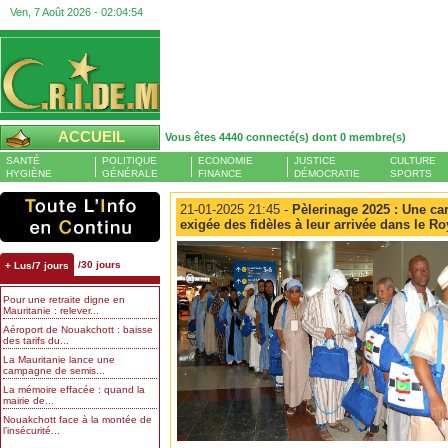
Ven, 7 Août 2026 -
02:04:55
ACCUEIL
Vous êtes 4440 connecté(s) dont 0 membre(s)
SANTÉ
POLITIQUE
ECONOMIE
JUSTICE
CULTURE
HYGIÈNE
GÉNÉRALE
FINANCE
DÉMOCRATIE
SPORTS
21-01-2025 21:45 -
Pèlerinage 2025 : Une ca
exigée des fidèles à leur arrivée dans le 
/30 jours
+ Lus/7 jours
Pour une retraite digne en
Mauritanie : relever...
Aéroport de Nouakchott : baisse
des tarifs du...
La Mauritanie lance une
campagne de semis...
La mémoire effacée : quand la
mairie de...
Nouakchott face à la montée de
l’insécurité...