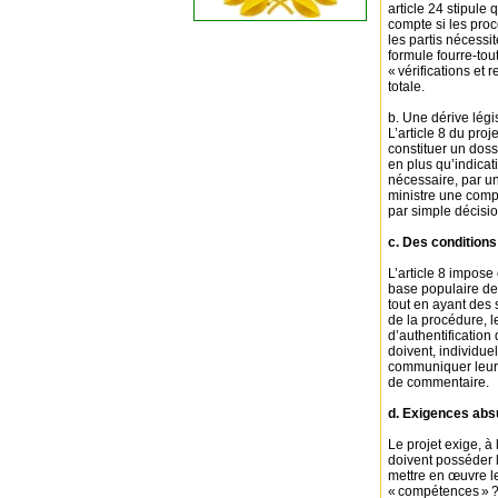
article 24 stipule
compte si les proc
les partis nécessi
formule fourre-tou
« vérifications et
totale.
b. Une dérive légis
L’article 8 du pro
constituer un doss
en plus qu’indicati
nécessaire, par un
ministre une compé
par simple décision
c. Des conditions
L’article 8 impose
base populaire de 
tout en ayant des 
de la procédure, le
d’authentification 
doivent, individue
communiquer leur «
de commentaire.
d. Exigences abs
Le projet exige, à
doivent posséder 
mettre en œuvre l
« compétences » ?