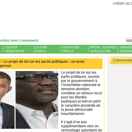
CRÉER UN 
ecté(s) dont 2 membre(s)
RE
JUSTICE
CULTURE
EDUCATION
PÊCHE, ELEVAGE
URBANI
DÉMOCRATIE
SPORTS
EMPLOI
AGRICULTURE
ENVIRO
Commentair
 -
Le projet de loi sur les partis politiques : un texte
ngereux
Le projet de loi sur les
partis politiques, soumis
par le gouvernement à
l’Assemblée nationale la
semaine dernière,
constitue un sérieux recul
pour les libertés
publiques et met en péril
le caractère pluraliste de
la jeune démocratie
mauritanienne.
Il s’agit d’un pas
supplémentaire vers un
verrouillage autoritaire de