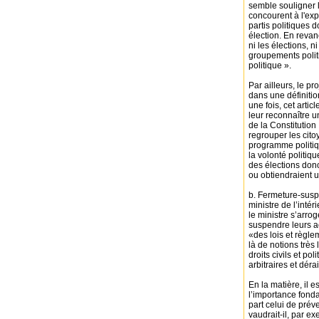
semble souligner l
concourent à l'exp
partis politiques 
élection. En revan
ni les élections, ni
groupements politi
politique ».
Par ailleurs, le p
dans une définition
une fois, cet arti
leur reconnaître u
de la Constitution 
regrouper les cito
programme politiqu
la volonté politiq
des élections donc 
ou obtiendraient u
b. Fermeture-suspe
ministre de l’intéri
le ministre s’arrog
suspendre leurs ac
«des lois et règlem
là de notions très
droits civils et p
arbitraires et dér
En la matière, il es
l’importance fonda
part celui de prév
vaudrait-il, par ex