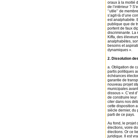
oraux à la moitié
de l’intérieur ? S
‘’utile’’ de membr
s’agit-là d’une co
est analphabète. E
publique que de tr
portent de faux di
discriminante. La 
Kiffa, des éleveur
analphabètes, son
besoins et aspira
dynamiques ».
2. Dissolution des
a. Obligation de c
partis politiques a
échéances élector
garantie de transp
nouveau projet sti
municipales avant 
dissous ». C’est d’
de construire leur
citer dans nos dé
cette disposition 
siècle dernier, du 
parti de ce pays.
Au fond, le projet 
élections, voire d
élections. Or ce l
juridique. Il est v