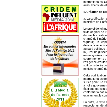
internationales. S
aussi liberticide
1. Création de par
a. La codification
ministère de l’Inté
Le projet de loi m
texte original de 
duquel la création
chargé de l'Intérie
vigueur). En l’esp
délivre le récépiss
au parti politique
loi). Par un gliss
en un système d’au
couronnement de c
l’exigence d’autor
soit considérée c
ministre chargé de l
Cette codification
internationales de
sur ce point. Le 
à notre gouvernem
était que dans la 
conformer à nos ob
exactement le cont
En outre, le texte 
respecter un déla