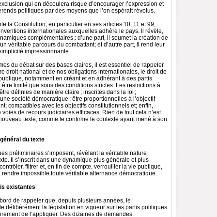
’exclusion qui en découlera risque d’encourager l’expression et
férends politiques par des moyens que l’on espérait révolus.
ole la Constitution, en particulier en ses articles 10, 11 et 99,
nventions internationales auxquelles adhère le pays. Il révèle,
namiques complémentaires : d’une part, il soumet la création de
 un véritable parcours du combattant; et d’autre part, il rend leur
simplicité impressionnante.
mes du débat sur des bases claires, il est essentiel de rappeler
e droit national et de nos obligations internationales, le droit de
e publique, notamment en créant et en adhérant à des partis
 être limité que sous des conditions strictes: Les restrictions à
être définies de manière claire ; inscrites dans la loi ;
ne société démocratique ; être proportionnelles à l’objectif
t; compatibles avec les objectifs constitutionnels et; enfin,
ies de recours judiciaires efficaces. Rien de tout cela n’est
nouveau texte, comme le confirme le contexte ayant mené à son
 général du texte
s préliminaires s’imposent, révélant la véritable nature
exte. Il s’inscrit dans une dynamique plus générale et plus
contrôler, filtrer et, en fin de compte, verrouiller la vie publique,
à rendre impossible toute véritable alternance démocratique.
ois existantes
’abord de rappeler que, depuis plusieurs années, le
 délibérément la législation en vigueur sur les partis politiques
rairement de l’appliquer. Des dizaines de demandes