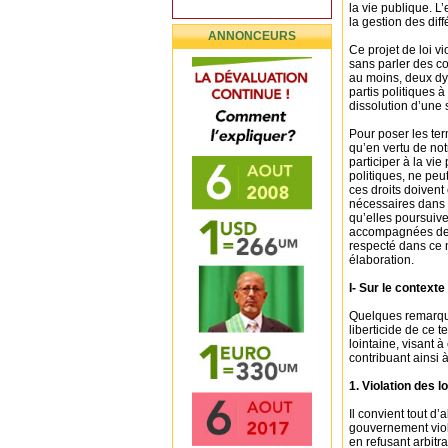
la vie publique. L
la gestion des dif
ANNONCEURS
Ce projet de loi vi
sans parler des co
au moins, deux dy
partis politiques à
dissolution d’une 
Pour poser les ter
qu’en vertu de notr
participer à la vi
politiques, ne peut
ces droits doivent 
nécessaires dans u
qu’elles poursuiven
accompagnées de vo
respecté dans ce 
élaboration.
I- Sur le contexte
Quelques remarque
liberticide de ce t
lointaine, visant à 
contribuant ainsi 
1. Violation des l
Il convient tout d
gouvernement viole
en refusant arbit