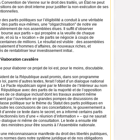
Convention de Vienne sur le droit des traités, un État ne peut
sitions de son droit interne pour justifier la non-exécution de ses
tionnelles.
des partis politiques sur l’éligibilité a conduit à une véritable
 des partis eux-mêmes, une "oligarchisation" de notre vie
iculièrement de nos assemblées élues. Il suffit d’observer
« bourse aux partis » qui prospère a la veuille de chaque
e, et où la « location » de partis se négocie à coups de
 centaines de millions. Le résultat est visible : des assemblées
alement d’hommes d’affaires, de nouveaux riches, et
 de rentabiliser leur investissement initial..
’élaboration cavalière
e pour élaborer ce projet de loi est, pour le moins, discutable.
ésident de la République avait promis, dans son programme
e loi, parmi d’autres textes, ferait l’objet d’un dialogue national
. Le Pacte républicain signé par le Ministre de l’Intérieur au nom
 République avec des partis de la majorité et de l’opposition
ces de ce dialogue inclusif dont les travaux avaient même
ent par l’ouverture en grandes pompes de discussions de
lasse politique sur le thème du Statut des partis politiques en
 outre les conclusions de ces concertations, le gouvernement a
 d’année ce texte dans le secret, en a informé certains partis
ctionnés lors d’une « réunion d’information » – qui ne saurait
de dialogue ni même de consultation. Le texte a ensuite été
 des ministres pour être soumis à l’Assemblée nationale.
t une méconnaissance manifeste du droit des libertés publiques,
es normes dans notre système juridique et de nos obligations