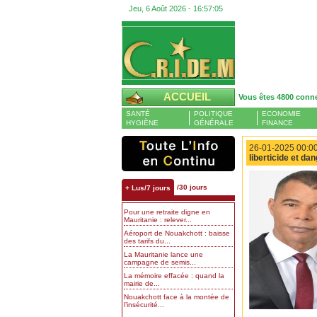
Jeu, 6 Août 2026 -
16:57:05
ACCUEIL
Vous êtes 4800 conn
SANTÉ
POLITIQUE
ECONOMIE
HYGIÈNE
GÉNÉRALE
FINANCE
26-01-2025 00:00
liberticide et da
/30 jours
+ Lus/7 jours
Pour une retraite digne en
Mauritanie : relever...
Aéroport de Nouakchott : baisse
des tarifs du...
La Mauritanie lance une
campagne de semis...
La mémoire effacée : quand la
mairie de...
Nouakchott face à la montée de
l’insécurité...