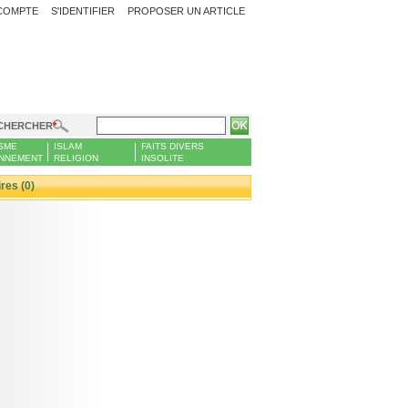
COMPTE
S'IDENTIFIER
PROPOSER UN ARTICLE
CHERCHER
SME
ISLAM
FAITS DIVERS
NNEMENT
RELIGION
INSOLITE
es (0)