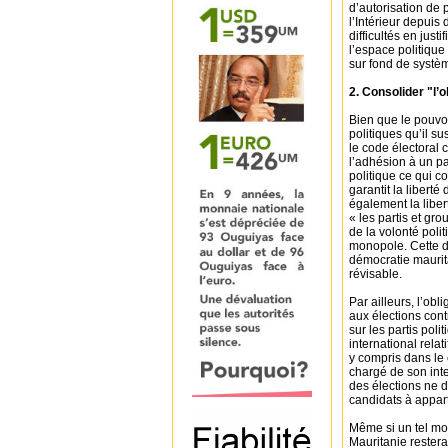
d’autorisation de 
l’Intérieur depui
difficultés en just
l’espace politiqu
sur fond de systèm
2. Consolider "l’
Bien que le pouvoir
politiques qu’il su
le code électoral 
l’adhésion à un par
politique ce qui co
garantit la liberté
également la libert
« les partis et gr
de la volonté polit
monopole. Cette di
démocratie maurita
révisable.
Par ailleurs, l’obl
aux élections cont
sur les partis poli
international relati
y compris dans le 
chargé de son inte
des élections ne d
candidats à appart
Même si un tel mono
Mauritanie restera