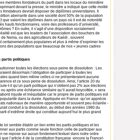
 des membres fondateurs du parti dans les locaux du ministère
’exprimant devant la presse, le ministre a indiqué que cette moitié
es fondateurs devrait disposer de diplômes universitaires. Il
ndition aberrante dans une société dont 50% de la population
t que valent les diplômes dans un pays où il est de notoriété
ès hauts fonctionnaires, voire des professeurs d’université,
plômes ? En outre, il s’agit d’une disposition socialement
réalité est que les leaders de l’association des bouchers de
s de Nema, ou des agriculteurs de Kaédi , souvent
t certainement plus populaires et plus à même d’exprimer les
tions des populations que beaucoup de nos « jeunes cadres
 partis politiques
autionner toutes les élections sous peine de dissolution : Les
uraient désormais l’obligation de participer à toutes les
ales quand bien même celles-ci ne présenteraient aucune
arence et ce sous peine de dissolution. Ainsi, l’article 20 du
pule-t-il qu’un parti politique qui n’obtient pas 2% aux élections
ou après une échéance similaire qu’il aurait boycottée, « sera
abord injuste et inéquitable car le propre de partis politiques est
 popularité dans la durée. Appliquée en France -qu’on apprécie
bats nationaux de manière opportuniste et souvent peu éclairée -
aurait conduit à la dissolution, au début des années 1980 du
parti d’extrême droite qui constitue aujourd’hui le plus grand
de loi semble établir un lien entre les partis politiques et les
onner aux partis comme seule fonction celle de participer aux
ien ne repose sur aucun fondement textuel dans notre ordre
rai que l’article 4 de la constitution française -encore la France!-