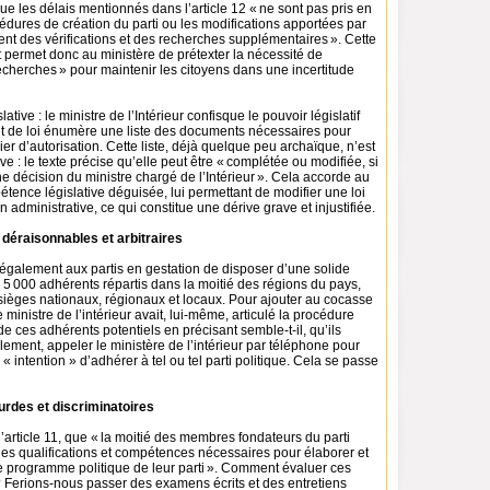
 que les délais mentionnés dans l’article 12 « ne sont pas pris en
édures de création du parti ou les modifications apportées par
tent des vérifications et des recherches supplémentaires ». Cette
t permet donc au ministère de prétexter la nécessité de
 recherches » pour maintenir les citoyens dans une incertitude
lative : le ministre de l’Intérieur confisque le pouvoir législatif
jet de loi énumère une liste des documents nécessaires pour
ier d’autorisation. Cette liste, déjà quelque peu archaïque, n’est
ve : le texte précise qu’elle peut être « complétée ou modifiée, si
e décision du ministre chargé de l’Intérieur ». Cela accorde au
tence législative déguisée, lui permettant de modifier une loi
 administrative, ce qui constitue une dérive grave et injustifiée.
 déraisonnables et arbitraires
 également aux partis en gestation de disposer d’une solide
5 000 adhérents répartis dans la moitié des régions du pays,
sièges nationaux, régionaux et locaux. Pour ajouter au cocasse
 ministre de l’intérieur avait, lui-même, articulé la procédure
de ces adhérents potentiels en précisant semble-t-il, qu’ils
llement, appeler le ministère de l’intérieur par téléphone pour
 intention » d’adhérer à tel ou tel parti politique. Cela se passe
urdes et discriminatoires
 l’article 11, que « la moitié des membres fondateurs du parti
les qualifications et compétences nécessaires pour élaborer et
e programme politique de leur parti ». Comment évaluer ces
 Ferions-nous passer des examens écrits et des entretiens