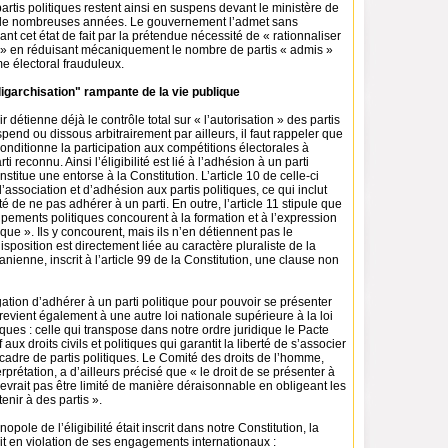
partis politiques restent ainsi en suspens devant le ministère de
s de nombreuses années. Le gouvernement l’admet sans
ifiant cet état de fait par la prétendue nécessité de « rationnaliser
e » en réduisant mécaniquement le nombre de partis « admis »
e électoral frauduleux.
oligarchisation" rampante de la vie publique
 détienne déjà le contrôle total sur « l’autorisation » des partis
spend ou dissous arbitrairement par ailleurs, il faut rappeler que
conditionne la participation aux compétitions électorales à
ti reconnu. Ainsi l’éligibilité est lié à l’adhésion à un parti
nstitue une entorse à la Constitution. L’article 10 de celle-ci
 d’association et d’adhésion aux partis politiques, ce qui inclut
é de ne pas adhérer à un parti. En outre, l’article 11 stipule que
oupements politiques concourent à la formation et à l’expression
ique ». Ils y concourent, mais ils n’en détiennent pas le
sposition est directement liée au caractère pluraliste de la
nienne, inscrit à l’article 99 de la Constitution, une clause non
igation d’adhérer à un parti politique pour pouvoir se présenter
revient également à une autre loi nationale supérieure à la loi
tiques : celle qui transpose dans notre ordre juridique le Pacte
f aux droits civils et politiques qui garantit la liberté de s’associer
cadre de partis politiques. Le Comité des droits de l’homme,
rprétation, a d’ailleurs précisé que « le droit de se présenter à
evrait pas être limité de manière déraisonnable en obligeant les
enir à des partis ».
pole de l’éligibilité était inscrit dans notre Constitution, la
it en violation de ses engagements internationaux :