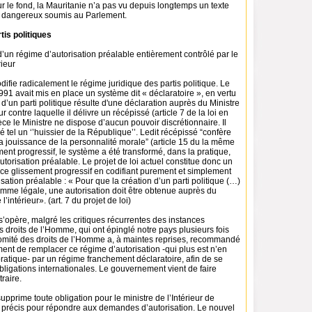
ur le fond, la Mauritanie n’a pas vu depuis longtemps un texte
 et dangereux soumis au Parlement.
tis politiques
 d’un régime d’autorisation préalable entièrement contrôlé par le
rieur
odifie radicalement le régime juridique des partis politique. Le
1991 avait mis en place un système dit « déclaratoire », en vertu
 d’un parti politique résulte d'une déclaration auprès du Ministre
ur contre laquelle il délivre un récépissé (article 7 de la loi en
èce le Ministre ne dispose d’aucun pouvoir discrétionnaire. Il
é tel un ‘’huissier de la République’’. Ledit récépissé “confère
 la jouissance de la personnalité morale” (article 15 du la même
ement progressif, le système a été transformé, dans la pratique,
torisation préalable. Le projet de loi actuel constitue donc un
e glissement progressif en codifiant purement et simplement
isation préalable : « Pour que la création d’un parti politique (…)
omme légale, une autorisation doit être obtenue auprès du
’intérieur». (art. 7 du projet de loi)
 s’opère, malgré les critiques récurrentes des instances
s droits de l’Homme, qui ont épinglé notre pays plusieurs fois
Comité des droits de l’Homme a, à maintes reprises, recommandé
ent de remplacer ce régime d’autorisation -qui plus est n’en
pratique- par un régime franchement déclaratoire, afin de se
ligations internationales. Le gouvernement vient de faire
raire.
supprime toute obligation pour le ministre de l’Intérieur de
i précis pour répondre aux demandes d’autorisation. Le nouvel