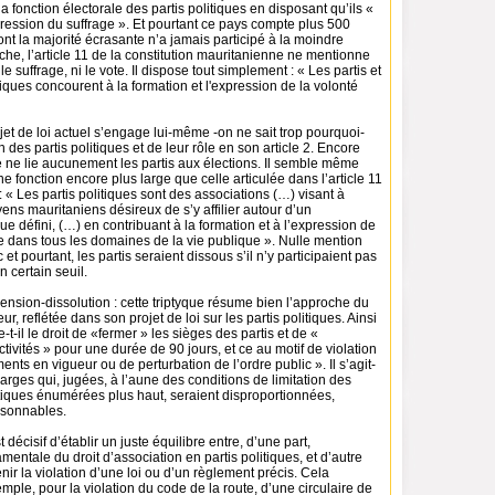
a fonction électorale des partis politiques en disposant qu’ils «
ression du suffrage ». Et pourtant ce pays compte plus 500
dont la majorité écrasante n’a jamais participé à la moindre
che, l’article 11 de la constitution mauritanienne ne mentionne
 le suffrage, ni le vote. Il dispose tout simplement : « Les partis et
ques concourent à la formation et l'expression de la volonté
rojet de loi actuel s’engage lui-même -on ne sait trop pourquoi-
 des partis politiques et de leur rôle en son article 2. Encore
cle ne lie aucunement les partis aux élections. Il semble même
ne fonction encore plus large que celle articulée dans l’article 11
: « Les partis politiques sont des associations (…) visant à
yens mauritaniens désireux de s’y affilier autour d’un
e défini, (…) en contribuant à la formation et à l’expression de
ue dans tous les domaines de la vie publique ». Nulle mention
et pourtant, les partis seraient dissous s’il n’y participaient pas
n certain seuil.
nsion-dissolution : cette triptyque résume bien l’approche du
eur, reflétée dans son projet de loi sur les partis politiques. Ainsi
e-t-il le droit de «fermer » les sièges des partis et de «
tivités » pour une durée de 90 jours, et ce au motif de violation
ents en vigueur ou de perturbation de l’ordre public ». Il s’agit-
 larges qui, jugées, à l’aune des conditions de limitation des
olitiques énumérées plus haut, seraient disproportionnées,
aisonnables.
t décisif d’établir un juste équilibre entre, d’une part,
mentale du droit d’association en partis politiques, et d’autre
enir la violation d’une loi ou d’un règlement précis. Cela
emple, pour la violation du code de la route, d’une circulaire de