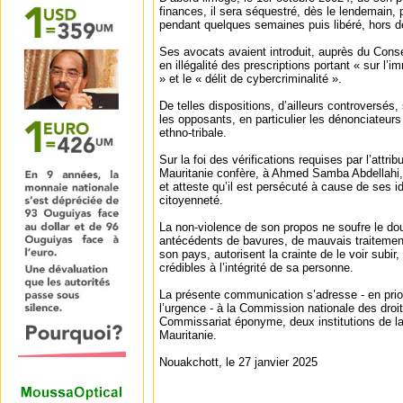
finances, il sera séquestré, dès le lendemain, 
pendant quelques semaines puis libéré, hors de
Ses avocats avaient introduit, auprès du Conse
en illégalité des prescriptions portant « sur l’
» et le « délit de cybercriminalité ».
De telles dispositions, d’ailleurs controversés,
les opposants, en particulier les dénonciateur
ethno-tribale.
Sur la foi des vérifications requises par l’attr
Mauritanie confère, à Ahmed Samba Abdellahi, 
et atteste qu’il est persécuté à cause de ses 
citoyenneté.
La non-violence de son propos ne soufre le dou
antécédents de bavures, de mauvais traitement
son pays, autorisent la crainte de le voir subir,
crédibles à l’intégrité de sa personne.
La présente communication s’adresse - en prior
l’urgence - à la Commission nationale des dro
Commissariat éponyme, deux institutions de l
Mauritanie.
Nouakchott, le 27 janvier 2025