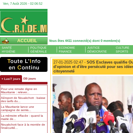
Ven, 7 Août 2026 -
02:06:53
ACCUEIL
Vous êtes 4411 connecté(s) dont 0 membre(s)
SANTÉ
POLITIQUE
ECONOMIE
JUSTICE
CULTURE
HYGIÈNE
GÉNÉRALE
FINANCE
DÉMOCRATIE
SPORTS
27-01-2025 02:47 -
SOS Esclaves qualifie O
d'opinion et d'être persécuté pour ses idée
citoyenneté
/30 jours
+ Lus/7 jours
Pour une retraite digne en
Mauritanie : relever...
Aéroport de Nouakchott : baisse
des tarifs du...
La Mauritanie lance une
campagne de semis...
La mémoire effacée : quand la
mairie de...
Nouakchott face à la montée de
l’insécurité...