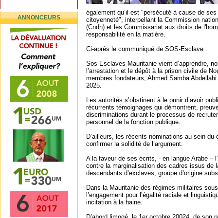
également qu’il est "persécuté à cause de ses
ANNONCEURS
citoyenneté", interpellant la Commission natio
(Cndh) et les Commissariat aux droits de l'ho
responsabilité en la matière.
Ci-après le communiqué de SOS-Esclave :
Sos Esclaves-Mauritanie vient d’apprendre, no
l’arrestation et le dépôt à la prison civile de N
membres fondateurs, Ahmed Samba Abdellahi et
2025.
Les autorités s’obstinent à le punir d’avoir pu
récurrents témoignages qui démontrent, preuves
discriminations durant le processus de recrut
personnel de la fonction publique.
D’ailleurs, les récents nominations au sein du
confirmer la solidité de l’argument.
A la faveur de ses écrits, - en langue Arabe – 
contre la marginalisation des cadres issus d
descendants d’exclaves, groupe d’origine subs
Dans la Mauritanie des régimes militaires sous 
l’engagement pour l’égalité raciale et linguis
incitation à la haine.
D’abord limogé, le 1er octobre 20024, de son 