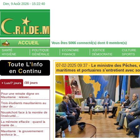
Dim, 9 Août 2026 -
15:22:41
ACCUEIL
Vous êtes 5066 connecté(s) dont 0 membre(s)
SANTÉ
POLITIQUE
ECONOMIE
JUSTICE
CULTURE
HYGIÈNE
GÉNÉRALE
FINANCE
DÉMOCRATIE
SPORTS
07-02-2025 09:37 -
Le ministre des Pêches, d
maritimes et portuaires s’entretient avec 
/30 jours
+ Lus/7 jours
Pour une retraite digne en
Mauritanie : relever...
Trois étudiants mauritaniens au
cœur de...
Nouakchott face à la montée de
l’insécurité...
La mémoire effacée : quand la
mairie de...
Mauritanie : le gouvernement
renforce le...