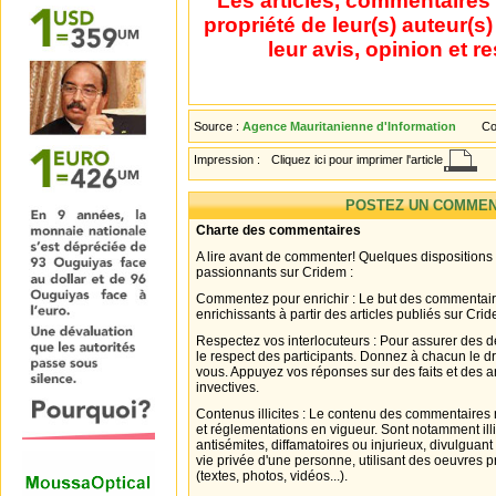
Les articles, commentaires 
propriété de leur(s) auteur(s
leur avis, opinion et r
Source :
Agence Mauritanienne d'Information
Co
Impression :
Cliquez ici pour imprimer l'article
POSTEZ UN COMMEN
Charte des commentaires
A lire avant de commenter! Quelques dispositions
passionnants sur Cridem :
Commentez pour enrichir : Le but des commentair
enrichissants à partir des articles publiés sur Cri
Respectez vos interlocuteurs : Pour assurer des d
le respect des participants. Donnez à chacun le d
vous. Appuyez vos réponses sur des faits et des 
invectives.
Contenus illicites : Le contenu des commentaires n
et réglementations en vigueur. Sont notamment illi
antisémites, diffamatoires ou injurieux, divulguant
vie privée d'une personne, utilisant des oeuvres p
(textes, photos, vidéos...).