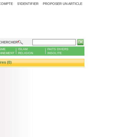
COMPTE
S'IDENTIFIER
PROPOSER UN ARTICLE
CHERCHER
SME
ISLAM
FAITS DIVERS
NNEMENT
RELIGION
INSOLITE
es (0)