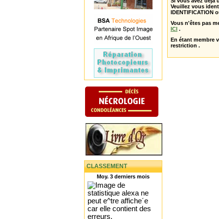
Si vous avez déjà
Veuillez vous ident
IDENTIFICATION o
Vous n'êtes pas m
ICI
.
En étant membre 
restriction .
CLASSEMENT
Moy. 3 derniers mois