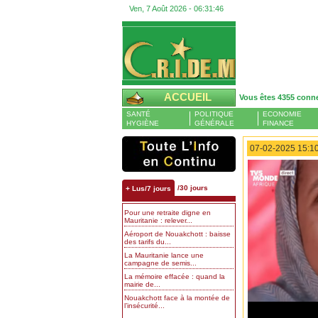
Ven, 7 Août 2026 -
06:31:47
ACCUEIL
Vous êtes 4355 conn
SANTÉ
POLITIQUE
ECONOMIE
HYGIÈNE
GÉNÉRALE
FINANCE
07-02-2025 15:10
/30 jours
+ Lus/7 jours
Pour une retraite digne en
Mauritanie : relever...
Aéroport de Nouakchott : baisse
des tarifs du...
La Mauritanie lance une
campagne de semis...
La mémoire effacée : quand la
mairie de...
Nouakchott face à la montée de
l’insécurité...