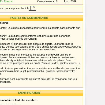
 - France
Commentaires :
0
Lus :
2904
 ici pour imprimer l'article
POSTEZ UN COMMENTAIRE
ntaires
menter! Quelques dispositions pour rendre les débats passionnants sur
chir : Le but des commentaires est d'instaurer des échanges
r des articles publiés sur Cridem.
ocuteurs : Pour assurer des débats de qualité, un maître-mot: le
pants. Donnez à chacun le droit d'être en désaccord avec vous. Appuyez
s faits et des arguments, non sur des invectives.
 Le contenu des commentaires ne doit pas contrevenir aux lois et
igueur. Sont notamment illicites les propos racistes ou antisémites,
rieux, divulguant des informations relatives à la vie privée d'une
es oeuvres protégées par les droits d'auteur (textes, photos, vidéos...).
 droit de ne pas valider tout commentaire susceptible de contrevenir à
ut commentaire hors-sujet, promotionnel ou grossier. Merci pour votre
m!
propos sont la propriété de leur(s) auteur(s) et n'engagent que leur
onsabilité.
IDENTIFICATION
mentaire il faut être membre .