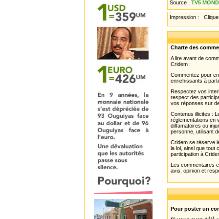
Source :
TV5 MONDE
Impression :
Cliquez
Charte des comme
A lire avant de com
Cridem :
Commentez pour enri
enrichissants à parti
Respectez vos interl
respect des partici
vos réponses sur de
Contenus illicites :
réglementations en v
diffamatoires ou inju
personne, utilisant d
Cridem se réserve le
la loi, ainsi que to
participation à Cride
Les commentaires et 
avis, opinion et resp
Pour poster un com