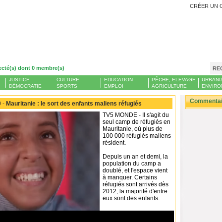
CRÉER UN 
ecté(s) dont 0 membre(s)
RE
JUSTICE
CULTURE
EDUCATION
PÊCHE, ELEVAGE
URBANI
DÉMOCRATIE
SPORTS
EMPLOI
AGRICULTURE
ENVIRO
Commentair
 -
Mauritanie : le sort des enfants maliens réfugiés
TV5 MONDE - Il s'agit du
seul camp de réfugiés en
Mauritanie, où plus de
100 000 réfugiés maliens
résident.
Depuis un an et demi, la
population du camp a
doublé, et l'espace vient
à manquer. Certains
réfugiés sont arrivés dès
2012, la majorité d'entre
eux sont des enfants.