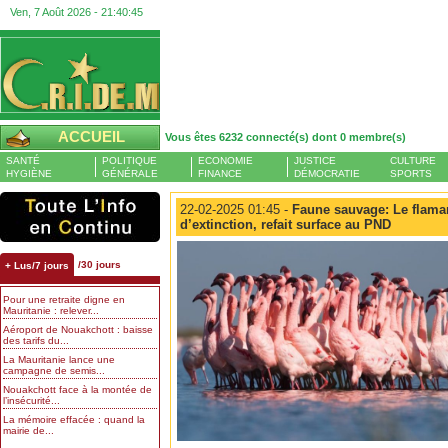
Ven, 7 Août 2026 -
21:40:45
ACCUEIL
Vous êtes 6232 connecté(s) dont 0 membre(s)
SANTÉ
POLITIQUE
ECONOMIE
JUSTICE
CULTURE
HYGIÈNE
GÉNÉRALE
FINANCE
DÉMOCRATIE
SPORTS
22-02-2025 01:45 -
Faune sauvage: Le flama
d’extinction, refait surface au PND
/30 jours
+ Lus/7 jours
Pour une retraite digne en
Mauritanie : relever...
Aéroport de Nouakchott : baisse
des tarifs du...
La Mauritanie lance une
campagne de semis...
Nouakchott face à la montée de
l’insécurité...
La mémoire effacée : quand la
mairie de...