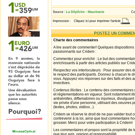
Source :
La Dépêche - Mauritanie
Co
Impression :
Cliquez ici pour imprimer l'article
POSTEZ UN COMMEN
Charte des commentaires
A lire avant de commenter! Quelques dispositions
passionnants sur Cridem :
Commentez pour enrichir : Le but des commentair
enrichissants à partir des articles publiés sur Cri
Respectez vos interlocuteurs : Pour assurer des d
le respect des participants. Donnez à chacun le d
vous. Appuyez vos réponses sur des faits et des 
invectives.
Contenus illicites : Le contenu des commentaires n
et réglementations en vigueur. Sont notamment illi
antisémites, diffamatoires ou injurieux, divulguant
vie privée d'une personne, utilisant des oeuvres p
(textes, photos, vidéos...).
Cridem se réserve le droit de ne pas valider tout
contrevenir à la loi, ainsi que tout commentaire h
grossier. Merci pour votre participation à Cridem!
Les commentaires et propos sont la propriété de l
que leur avis, opinion et responsabilité.