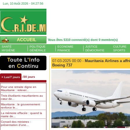
Lun, 10 Août 2026 -
04:27:57
ACCUEIL
Vous êtes 5310 connecté(s) dont 0 membre(s)
SANTÉ
POLITIQUE
ECONOMIE
JUSTICE
CULTURE
HYGIÈNE
GÉNÉRALE
FINANCE
DÉMOCRATIE
SPORTS
07-03-2025 00:00 -
Mauritania Airlines a aff
Boeing 737
/30 jours
+ Lus/7 jours
Pour une retraite digne en
Mauritanie : relever...
Trois étudiants mauritaniens au
cœur de...
Mauritanie : le gouvernement
renforce le...
La mémoire effacée : quand la
mairie de...
Conseil des ministres :
présentation d’une...