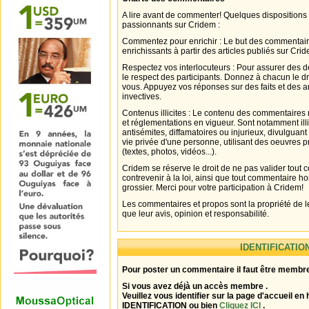
A lire avant de commenter! Quelques dispositions
passionnants sur Cridem :
Commentez pour enrichir : Le but des commentair
enrichissants à partir des articles publiés sur Cri
Respectez vos interlocuteurs : Pour assurer des d
le respect des participants. Donnez à chacun le d
vous. Appuyez vos réponses sur des faits et des 
invectives.
Contenus illicites : Le contenu des commentaires n
et réglementations en vigueur. Sont notamment illi
antisémites, diffamatoires ou injurieux, divulguant
vie privée d'une personne, utilisant des oeuvres p
(textes, photos, vidéos...).
Cridem se réserve le droit de ne pas valider tout
contrevenir à la loi, ainsi que tout commentaire h
grossier. Merci pour votre participation à Cridem!
Les commentaires et propos sont la propriété de l
que leur avis, opinion et responsabilité.
IDENTIFICATIO
Pour poster un commentaire il faut être membre
Si vous avez déjà un accès membre .
Veuillez vous identifier sur la page d'accueil en 
IDENTIFICATION ou bien
Cliquez ICI
.