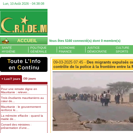
Lun, 10 Août 2026 -
04:38:09
ACCUEIL
Vous êtes 5160 connecté(s) dont 0 membre(s)
SANTÉ
POLITIQUE
ECONOMIE
JUSTICE
CULTURE
HYGIÈNE
GÉNÉRALE
FINANCE
DÉMOCRATIE
SPORTS
09-03-2025 07:45 -
Des migrants expulsés on
contrôle de la police à la frontière entre la 
/30 jours
+ Lus/7 jours
Pour une retraite digne en
Mauritanie : relever...
Trois étudiants mauritaniens au
cœur de...
Mauritanie : le gouvernement
renforce le...
La mémoire effacée : quand la
mairie de...
Conseil des ministres :
présentation d’une...