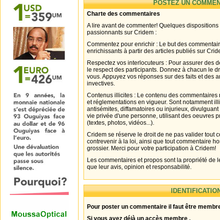
POSTEZ UN COMMEN
Charte des commentaires
A lire avant de commenter! Quelques dispositions
passionnants sur Cridem :
Commentez pour enrichir : Le but des commentair
enrichissants à partir des articles publiés sur Cri
Respectez vos interlocuteurs : Pour assurer des d
le respect des participants. Donnez à chacun le d
vous. Appuyez vos réponses sur des faits et des 
invectives.
Contenus illicites : Le contenu des commentaires n
et réglementations en vigueur. Sont notamment illi
antisémites, diffamatoires ou injurieux, divulguant
vie privée d'une personne, utilisant des oeuvres p
(textes, photos, vidéos...).
Cridem se réserve le droit de ne pas valider tout
contrevenir à la loi, ainsi que tout commentaire h
grossier. Merci pour votre participation à Cridem!
Les commentaires et propos sont la propriété de l
que leur avis, opinion et responsabilité.
IDENTIFICATIO
Pour poster un commentaire il faut être membre
Si vous avez déjà un accès membre .