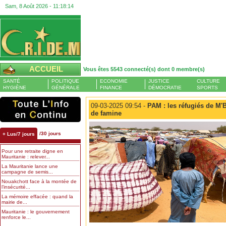
Sam, 8 Août 2026 -
11:18:15
ACCUEIL
Vous êtes 5543 connecté(s) dont 0 membre(s)
SANTÉ
POLITIQUE
ECONOMIE
JUSTICE
CULTURE
HYGIÈNE
GÉNÉRALE
FINANCE
DÉMOCRATIE
SPORTS
09-03-2025 09:54 -
PAM : les réfugiés de M'
de famine
/30 jours
+ Lus/7 jours
Pour une retraite digne en
Mauritanie : relever...
La Mauritanie lance une
campagne de semis...
Nouakchott face à la montée de
l’insécurité...
La mémoire effacée : quand la
mairie de...
Mauritanie : le gouvernement
renforce le...