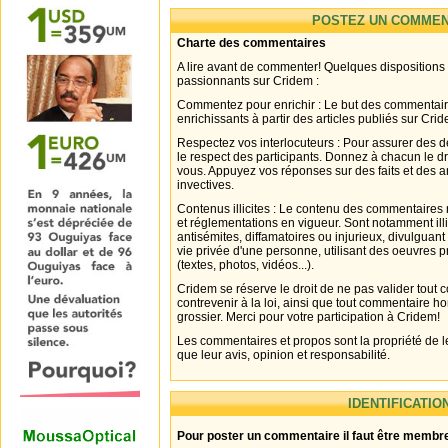
POSTEZ UN COMMEN
Charte des commentaires
A lire avant de commenter! Quelques dispositions
passionnants sur Cridem :
Commentez pour enrichir : Le but des commentair
enrichissants à partir des articles publiés sur Cri
Respectez vos interlocuteurs : Pour assurer des d
le respect des participants. Donnez à chacun le d
vous. Appuyez vos réponses sur des faits et des 
invectives.
Contenus illicites : Le contenu des commentaires n
et réglementations en vigueur. Sont notamment illi
antisémites, diffamatoires ou injurieux, divulguant
vie privée d'une personne, utilisant des oeuvres p
(textes, photos, vidéos...).
Cridem se réserve le droit de ne pas valider tout
contrevenir à la loi, ainsi que tout commentaire h
grossier. Merci pour votre participation à Cridem!
Les commentaires et propos sont la propriété de l
que leur avis, opinion et responsabilité.
IDENTIFICATIO
Pour poster un commentaire il faut être membre