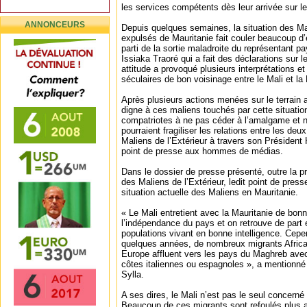
les services compétents dès leur arrivée sur le 
ANNONCEURS
Depuis quelques semaines, la situation des Mali
expulsés de Mauritanie fait couler beaucoup d’
parti de la sortie maladroite du représentant
Issiaka Traoré qui a fait des déclarations sur 
attitude a provoqué plusieurs interprétations et 
séculaires de bon voisinage entre le Mali et la 
Après plusieurs actions menées sur le terrain a
digne à ces maliens touchés par cette situation
compatriotes à ne pas céder à l’amalgame et 
pourraient fragiliser les relations entre les deu
Maliens de l’Extérieur à travers son Président
point de presse aux hommes de médias.
Dans le dossier de presse présenté, outre la p
des Maliens de l’Extérieur, ledit point de press
situation actuelle des Maliens en Mauritanie.
« Le Mali entretient avec la Mauritanie de bonn
l’indépendance du pays et on retrouve de part e
populations vivant en bonne intelligence. Cepe
quelques années, de nombreux migrants Africai
Europe affluent vers les pays du Maghreb avec 
côtes italiennes ou espagnoles », a mentionné 
Sylla.
A ses dires, le Mali n’est pas le seul concerné 
Beaucoup de ces migrants sont refoulés plus 