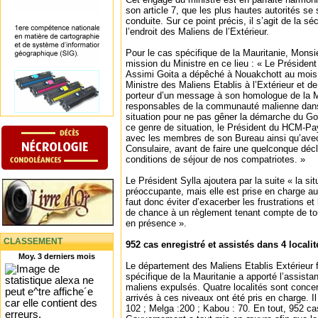
son article 7, que les plus hautes autorités 
conduite. Sur ce point précis, il s’agit de la sé
l’endroit des Maliens de l’Extérieur.
Pour le cas spécifique de la Mauritanie, Monsie
mission du Ministre en ce lieu : « Le Président 
Assimi Goita a dépêché à Nouakchott au mois
Ministre des Maliens Etablis à l’Extérieur et de 
porteur d’un message à son homologue de la Ma
responsables de la communauté malienne dans
situation pour ne pas gêner la démarche du G
ce genre de situation, le Président du HCM-Pay
avec les membres de son Bureau ainsi qu’avec
Consulaire, avant de faire une quelconque décl
conditions de séjour de nos compatriotes. »
Le Président Sylla ajoutera par la suite « la sit
préoccupante, mais elle est prise en charge au 
faut donc éviter d’exacerber les frustrations et
de chance à un règlement tenant compte de tou
en présence ».
CLASSEMENT
952 cas enregistré et assistés dans 4 localit
Moy. 3 derniers mois
Le département des Maliens Etablis Extérieur f
spécifique de la Mauritanie a apporté l’assist
maliens expulsés. Quatre localités sont conce
arrivés à ces niveaux ont été pris en charge. Il 
102 ; Melga :200 ; Kabou : 70. En tout, 952 ca