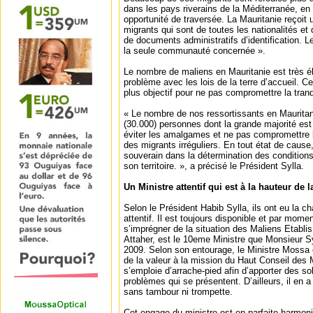
dans les pays riverains de la Méditerranée, en
opportunité de traversée. La Mauritanie reçoit
migrants qui sont de toutes les nationalités e
de documents administratifs d’identification. 
la seule communauté concernée ».
Le nombre de maliens en Mauritanie est très él
problème avec les lois de la terre d’accueil. 
plus objectif pour ne pas compromettre la tranqu
« Le nombre de nos ressortissants en Mauritani
(30.000) personnes dont la grande majorité est e
éviter les amalgames et ne pas compromettre le
des migrants irréguliers. En tout état de cause,
souverain dans la détermination des conditions
son territoire. », a précisé le Président Sylla.
Un Ministre attentif qui est à la hauteur de 
Selon le Président Habib Sylla, ils ont eu la c
attentif. Il est toujours disponible et par mom
s’imprégner de la situation des Maliens Etablis
Attaher, est le 10eme Ministre que Monsieur 
2009. Selon son entourage, le Ministre Mossa e
de la valeur à la mission du Haut Conseil des M
s’emploie d’arrache-pied afin d’apporter des so
problèmes qui se présentent. D’ailleurs, il en a 
sans tambour ni trompette.
Cet engage du ministre est en parfaite harmonie