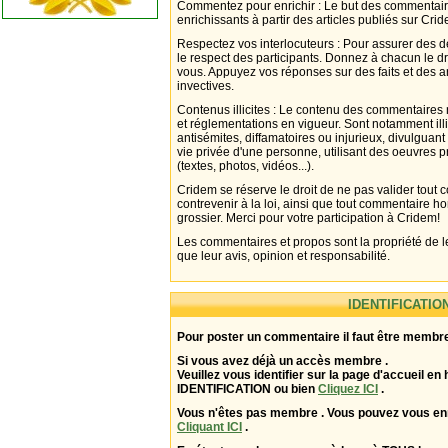
Commentez pour enrichir : Le but des commentair
enrichissants à partir des articles publiés sur Cri
Respectez vos interlocuteurs : Pour assurer des d
le respect des participants. Donnez à chacun le d
vous. Appuyez vos réponses sur des faits et des 
invectives.
Contenus illicites : Le contenu des commentaires n
et réglementations en vigueur. Sont notamment illi
antisémites, diffamatoires ou injurieux, divulguant
vie privée d'une personne, utilisant des oeuvres p
(textes, photos, vidéos...).
Cridem se réserve le droit de ne pas valider tout
contrevenir à la loi, ainsi que tout commentaire h
grossier. Merci pour votre participation à Cridem!
Les commentaires et propos sont la propriété de l
que leur avis, opinion et responsabilité.
IDENTIFICATIO
Pour poster un commentaire il faut être membre
Si vous avez déjà un accès membre .
Veuillez vous identifier sur la page d'accueil en 
IDENTIFICATION ou bien
Cliquez ICI
.
Vous n'êtes pas membre . Vous pouvez vous enr
Cliquant ICI
.