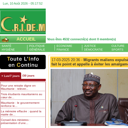
Lun, 10 Août 2026 -
05:17:52
ACCUEIL
Vous êtes 4532 connecté(s) dont 0 membre(s)
SANTÉ
POLITIQUE
ECONOMIE
JUSTICE
CULTURE
HYGIÈNE
GÉNÉRALE
FINANCE
DÉMOCRATIE
SPORTS
17-03-2025 20:36 -
Migrants maliens expuls
fait le point et appelle à éviter les amalga
/30 jours
+ Lus/7 jours
Pour une retraite digne en
Mauritanie : relever...
Trois étudiants mauritaniens au
cœur de...
Mauritanie : le gouvernement
renforce le...
La mémoire effacée : quand la
mairie de...
Conseil des ministres :
présentation d’une...