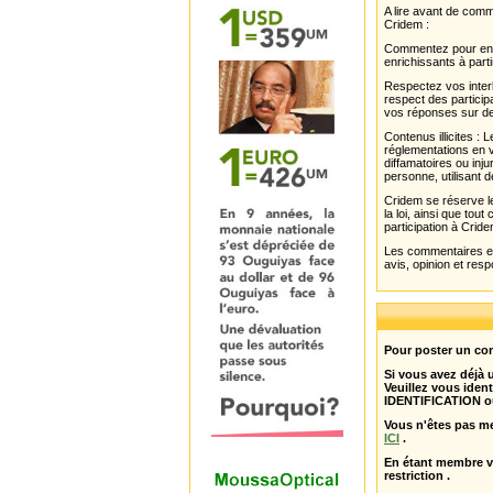
A lire avant de com
Cridem :
Commentez pour enri
enrichissants à parti
Respectez vos interl
respect des partici
vos réponses sur de
Contenus illicites :
réglementations en v
diffamatoires ou inju
personne, utilisant d
Cridem se réserve le
la loi, ainsi que to
participation à Cride
Les commentaires et 
avis, opinion et resp
Pour poster un com
Si vous avez déjà
Veuillez vous ident
IDENTIFICATION o
Vous n'êtes pas m
ICI
.
En étant membre 
restriction .