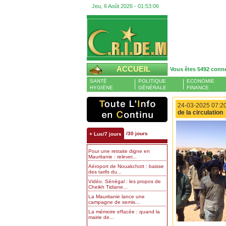
Jeu, 6 Août 2026 -
01:53:07
ACCUEIL
Vous êtes 5492 conn
SANTÉ
POLITIQUE
ECONOMIE
HYGIÈNE
GÉNÉRALE
FINANCE
24-03-2025 07:20
de la circulation
/30 jours
+ Lus/7 jours
Pour une retraite digne en
Mauritanie : relever...
Aéroport de Nouakchott : baisse
des tarifs du...
Vidéo. Sénégal : les propos de
Cheikh Tidiane...
La Mauritanie lance une
campagne de semis...
La mémoire effacée : quand la
mairie de...