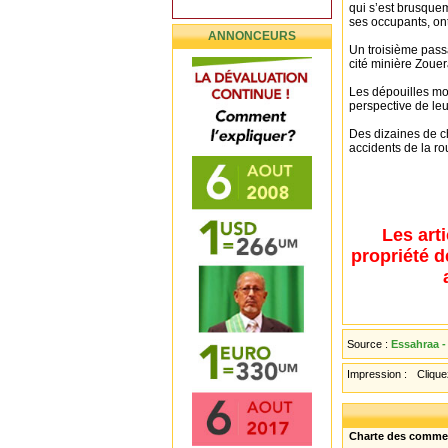
qui s’est brusque
ses occupants, on
ANNONCEURS
Un troisième pass
cité minière Zouer
Les dépouilles mor
perspective de leu
Des dizaines de c
accidents de la ro
Les art
propriété d
Source :
Essahraa -
Impression :
Cliquez
Charte des comme