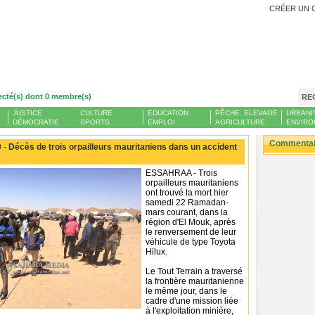
CRÉER UN 
ecté(s) dont 0 membre(s)
RE
JUSTICE
CULTURE
EDUCATION
PÊCHE, ELEVAGE
URBANI
DÉMOCRATIE
SPORTS
EMPLOI
AGRICULTURE
ENVIRO
Commentair
 -
Décès de trois orpailleurs mauritaniens dans un accident
ESSAHRAA - Trois
orpailleurs mauritaniens
ont trouvé la mort hier
samedi 22 Ramadan-
mars courant, dans la
région d'El Mouk, après
le renversement de leur
véhicule de type Toyota
Hilux.
Le Tout Terrain a traversé
la frontière mauritanienne
le même jour, dans le
cadre d'une mission liée
à l'exploitation minière,