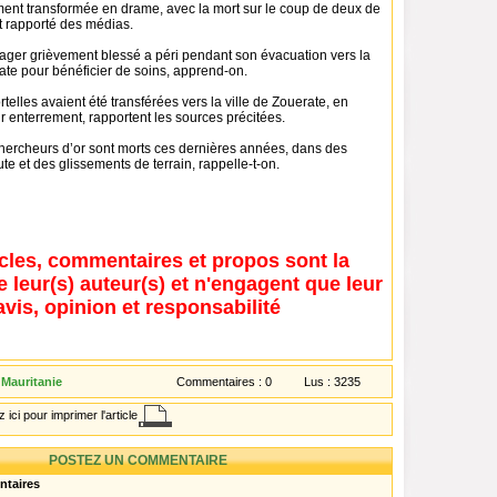
ment transformée en drame, avec la mort sur le coup de deux de
t rapporté des médias.
ager grièvement blessé a péri pendant son évacuation vers la
ate pour bénéficier de soins, apprend-on.
telles avaient été transférées vers la ville de Zouerate, en
r enterrement, rapportent les sources précitées.
hercheurs d’or sont morts ces dernières années, dans des
ute et des glissements de terrain, rappelle-t-on.
icles, commentaires et propos sont la
e leur(s) auteur(s) et n'engagent que leur
avis, opinion et responsabilité
 Mauritanie
Commentaires :
0
Lus :
3235
 ici pour imprimer l'article
POSTEZ UN COMMENTAIRE
ntaires