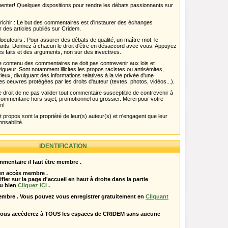
menter! Quelques dispositions pour rendre les débats passionnants sur
chir : Le but des commentaires est d'instaurer des échanges
r des articles publiés sur Cridem.
ocuteurs : Pour assurer des débats de qualité, un maître-mot: le
pants. Donnez à chacun le droit d'être en désaccord avec vous. Appuyez
s faits et des arguments, non sur des invectives.
 Le contenu des commentaires ne doit pas contrevenir aux lois et
igueur. Sont notamment illicites les propos racistes ou antisémites,
rieux, divulguant des informations relatives à la vie privée d'une
es oeuvres protégées par les droits d'auteur (textes, photos, vidéos...).
 droit de ne pas valider tout commentaire susceptible de contrevenir à
ut commentaire hors-sujet, promotionnel ou grossier. Merci pour votre
m!
propos sont la propriété de leur(s) auteur(s) et n'engagent que leur
onsabilité.
IDENTIFICATION
mentaire il faut être membre .
 un accès membre .
ifier sur la page d'accueil en haut à droite dans la partie
u bien
Cliquez ICI
.
embre . Vous pouvez vous enregistrer gratuitement en
Cliquant
vous accèderez à TOUS les espaces de CRIDEM sans aucune