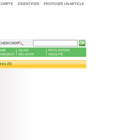
COMPTE
S'IDENTIFIER
PROPOSER UN ARTICLE
CHERCHER
SME
ISLAM
FAITS DIVERS
NNEMENT
RELIGION
INSOLITE
es (0)