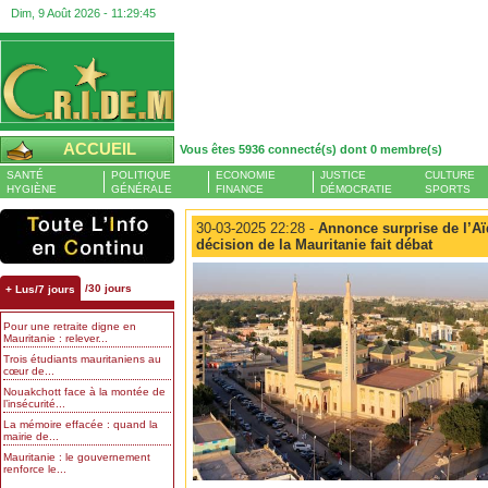
Dim, 9 Août 2026 -
11:29:45
ACCUEIL
Vous êtes 5936 connecté(s) dont 0 membre(s)
SANTÉ
POLITIQUE
ECONOMIE
JUSTICE
CULTURE
HYGIÈNE
GÉNÉRALE
FINANCE
DÉMOCRATIE
SPORTS
30-03-2025 22:28 -
Annonce surprise de l’Aïd
décision de la Mauritanie fait débat
/30 jours
+ Lus/7 jours
Pour une retraite digne en
Mauritanie : relever...
Trois étudiants mauritaniens au
cœur de...
Nouakchott face à la montée de
l’insécurité...
La mémoire effacée : quand la
mairie de...
Mauritanie : le gouvernement
renforce le...