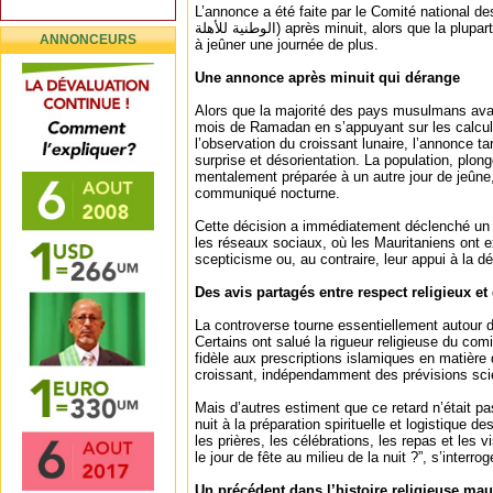
L’annonce a été faite par le Comité national des cro
الوطنية للأهلة) après minuit, alors que la plupart des fidèles s’étaient préparés
ANNONCEURS
à jeûner une journée de plus.
Une annonce après minuit qui dérange
Alors que la majorité des pays musulmans avai
mois de Ramadan en s’appuyant sur les calcu
l’observation du croissant lunaire, l’annonce t
surprise et désorientation. La population, plo
mentalement préparée à un autre jour de jeûne,
communiqué nocturne.
Cette décision a immédiatement déclenché un 
les réseaux sociaux, où les Mauritaniens ont ex
scepticisme ou, au contraire, leur appui à la 
Des avis partagés entre respect religieux et
La controverse tourne essentiellement autour d
Certains ont salué la rigueur religieuse du co
fidèle aux prescriptions islamiques en matière 
croissant, indépendamment des prévisions scie
Mais d’autres estiment que ce retard n’était pas
nuit à la préparation spirituelle et logistique 
les prières, les célébrations, les repas et les v
le jour de fête au milieu de la nuit ?”, s’interro
Un précédent dans l’histoire religieuse mau