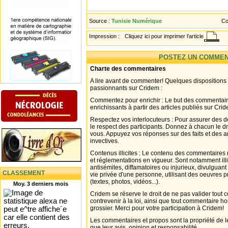
Source :
Tunisie Numérique
Co
Impression :
Cliquez ici pour imprimer l'article
POSTEZ UN COMMEN
Charte des commentaires
A lire avant de commenter! Quelques dispositions
passionnants sur Cridem :
Commentez pour enrichir : Le but des commentair
enrichissants à partir des articles publiés sur Cri
Respectez vos interlocuteurs : Pour assurer des d
le respect des participants. Donnez à chacun le d
vous. Appuyez vos réponses sur des faits et des 
invectives.
Contenus illicites : Le contenu des commentaires n
et réglementations en vigueur. Sont notamment illi
antisémites, diffamatoires ou injurieux, divulguant
CLASSEMENT
vie privée d'une personne, utilisant des oeuvres p
(textes, photos, vidéos...).
Moy. 3 derniers mois
Cridem se réserve le droit de ne pas valider tout
contrevenir à la loi, ainsi que tout commentaire h
grossier. Merci pour votre participation à Cridem!
Les commentaires et propos sont la propriété de l
que leur avis, opinion et responsabilité.