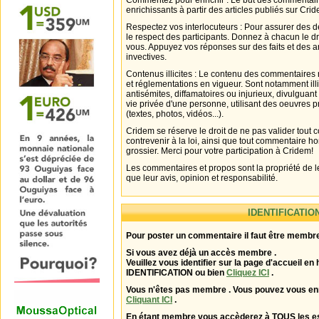
Commentez pour enrichir : Le but des commentair
enrichissants à partir des articles publiés sur Cri
Respectez vos interlocuteurs : Pour assurer des d
le respect des participants. Donnez à chacun le d
vous. Appuyez vos réponses sur des faits et des 
invectives.
Contenus illicites : Le contenu des commentaires n
et réglementations en vigueur. Sont notamment illi
antisémites, diffamatoires ou injurieux, divulguant
vie privée d'une personne, utilisant des oeuvres p
(textes, photos, vidéos...).
Cridem se réserve le droit de ne pas valider tout
contrevenir à la loi, ainsi que tout commentaire h
grossier. Merci pour votre participation à Cridem!
Les commentaires et propos sont la propriété de l
que leur avis, opinion et responsabilité.
IDENTIFICATIO
Pour poster un commentaire il faut être membre
Si vous avez déjà un accès membre .
Veuillez vous identifier sur la page d'accueil en 
IDENTIFICATION ou bien
Cliquez ICI
.
Vous n'êtes pas membre . Vous pouvez vous enr
Cliquant ICI
.
En étant membre vous accèderez à TOUS les 