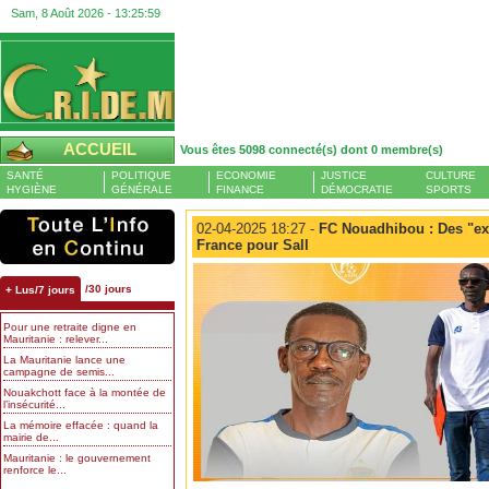
Sam, 8 Août 2026 -
13:25:59
ACCUEIL
Vous êtes 5098 connecté(s) dont 0 membre(s)
SANTÉ
POLITIQUE
ECONOMIE
JUSTICE
CULTURE
HYGIÈNE
GÉNÉRALE
FINANCE
DÉMOCRATIE
SPORTS
02-04-2025 18:27 -
FC Nouadhibou : Des "ex
France pour Sall
/30 jours
+ Lus/7 jours
Pour une retraite digne en
Mauritanie : relever...
La Mauritanie lance une
campagne de semis...
Nouakchott face à la montée de
l’insécurité...
La mémoire effacée : quand la
mairie de...
Mauritanie : le gouvernement
renforce le...