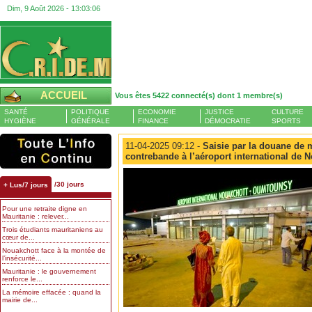
Dim, 9 Août 2026 -
13:03:07
ACCUEIL
Vous êtes 5422 connecté(s) dont 1 membre(s)
SANTÉ
POLITIQUE
ECONOMIE
JUSTICE
CULTURE
HYGIÈNE
GÉNÉRALE
FINANCE
DÉMOCRATIE
SPORTS
11-04-2025 09:12 -
Saisie par la douane de
contrebande à l’aéroport international de 
/30 jours
+ Lus/7 jours
Pour une retraite digne en
Mauritanie : relever...
Trois étudiants mauritaniens au
cœur de...
Nouakchott face à la montée de
l’insécurité...
Mauritanie : le gouvernement
renforce le...
La mémoire effacée : quand la
mairie de...