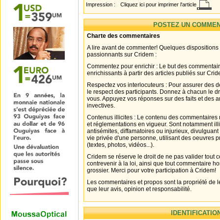
Impression :
Cliquez ici pour imprimer l'article
POSTEZ UN COMMEN
Charte des commentaires
A lire avant de commenter! Quelques dispositions
passionnants sur Cridem :
Commentez pour enrichir : Le but des commentair
enrichissants à partir des articles publiés sur Cri
Respectez vos interlocuteurs : Pour assurer des d
le respect des participants. Donnez à chacun le d
vous. Appuyez vos réponses sur des faits et des 
invectives.
Contenus illicites : Le contenu des commentaires n
et réglementations en vigueur. Sont notamment illi
antisémites, diffamatoires ou injurieux, divulguant
vie privée d'une personne, utilisant des oeuvres p
(textes, photos, vidéos...).
Cridem se réserve le droit de ne pas valider tout
contrevenir à la loi, ainsi que tout commentaire h
grossier. Merci pour votre participation à Cridem!
Les commentaires et propos sont la propriété de l
que leur avis, opinion et responsabilité.
IDENTIFICATIO