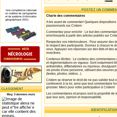
POSTEZ UN COMMEN
Charte des commentaires
A lire avant de commenter! Quelques dispositions
passionnants sur Cridem :
Commentez pour enrichir : Le but des commentair
enrichissants à partir des articles publiés sur Cri
Respectez vos interlocuteurs : Pour assurer des d
le respect des participants. Donnez à chacun le d
vous. Appuyez vos réponses sur des faits et des 
invectives.
Contenus illicites : Le contenu des commentaires n
et réglementations en vigueur. Sont notamment illi
antisémites, diffamatoires ou injurieux, divulguant
vie privée d'une personne, utilisant des oeuvres p
(textes, photos, vidéos...).
Cridem se réserve le droit de ne pas valider tout
contrevenir à la loi, ainsi que tout commentaire h
grossier. Merci pour votre participation à Cridem!
CLASSEMENT
Les commentaires et propos sont la propriété de l
Moy. 3 derniers mois
que leur avis, opinion et responsabilité.
IDENTIFICATIO