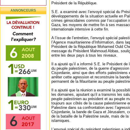
Président de la République.
ANNONCEURS
S.E. a examiné avec l’envoyé spécial du Prési
développements de la situation actuelle en Pale
crimes génocidaires commis par l’occupation i
Gaza, les moyens de mettre fin à ses massacre
internationale intensive à cette fin.
A l’issue de l’entretien, l’envoyé spécial palest
l’Agence mauritanienne d’Information, dans laqu
Président de la République Mohamed Ould Ch
message du Président Mahmoud Abbas, souligna
entre les deux pays à tous les niveaux.
Il a ajouté qu’il a informé S.E. le Président de 
du peuple palestinien, de la guerre d’agressio
Cisjordanie, ainsi que des efforts palestiniens 
arrêter cette agression et reconstruire la band
permanent de la Mauritanie au peuple palestin
Il a ajouté que la réunion a examiné la possibi
les domaines, ajoutant qu’il a transmis les sal
peuple palestinien au président et au peuple mau
toujours aux côtés de la cause palestinienne e
Palestine dans sa confrontation avec l’agressio
Cisjordanie, la bande de Gaza et Jérusalem, co
de la bataille de la Palestine seule, mais de la
islamiques.
L’envoyé spécial du président palestinien a ind