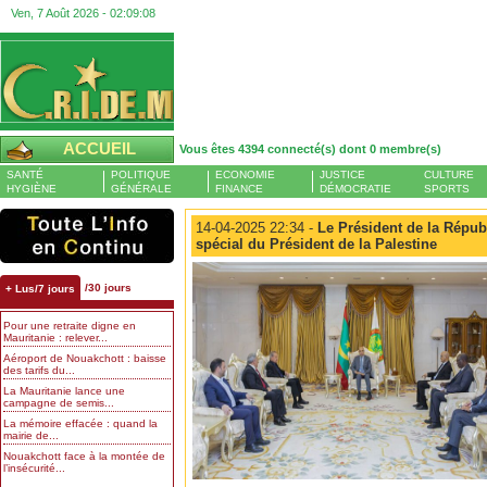
Ven, 7 Août 2026 -
02:09:08
ACCUEIL
Vous êtes 4394 connecté(s) dont 0 membre(s)
SANTÉ
POLITIQUE
ECONOMIE
JUSTICE
CULTURE
HYGIÈNE
GÉNÉRALE
FINANCE
DÉMOCRATIE
SPORTS
14-04-2025 22:34 -
Le Président de la Répub
spécial du Président de la Palestine
/30 jours
+ Lus/7 jours
Pour une retraite digne en
Mauritanie : relever...
Aéroport de Nouakchott : baisse
des tarifs du...
La Mauritanie lance une
campagne de semis...
La mémoire effacée : quand la
mairie de...
Nouakchott face à la montée de
l’insécurité...