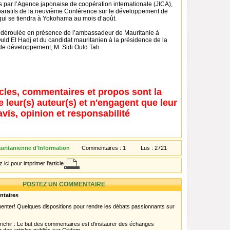
s par l’Agence japonaise de coopération internationale (JICA),
paratifs de la neuvième Conférence sur le développement de
 qui se tiendra à Yokohama au mois d’août.
t déroulée en présence de l’ambassadeur de Mauritanie à
uld El Hadj et du candidat mauritanien à la présidence de la
de développement, M. Sidi Ould Tah.
icles, commentaires et propos sont la
e leur(s) auteur(s) et n'engagent que leur
avis, opinion et responsabilité
ritanienne d'Information
Commentaires :
1
Lus :
2721
 ici pour imprimer l'article
POSTEZ UN COMMENTAIRE
ntaires
menter! Quelques dispositions pour rendre les débats passionnants sur
chir : Le but des commentaires est d'instaurer des échanges