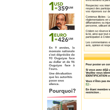
enrichissants à parti
Respectez vos interl
respect des partici
vos réponses sur de
Contenus illicites :
réglementations en v
diffamatoires ou inju
personne, utilisant d
Cridem se réserve le
la loi, ainsi que to
participation à Cride
Les commentaires et 
avis, opinion et resp
Pour poster un com
Si vous avez déjà
Veuillez vous ident
IDENTIFICATION o
Vous n'êtes pas m
ICI
.
En étant membre 
restriction .