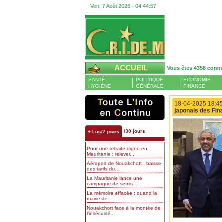
Ven, 7 Août 2026 -
04:44:58
ACCUEIL
Vous êtes 4358 conn
SANTÉ
POLITIQUE
ECONOMIE
HYGIÈNE
GÉNÉRALE
FINANCE
18-04-2025 18:45
japonais des Fin
/30 jours
+ Lus/7 jours
Pour une retraite digne en
Mauritanie : relever...
Aéroport de Nouakchott : baisse
des tarifs du...
La Mauritanie lance une
campagne de semis...
La mémoire effacée : quand la
mairie de...
Nouakchott face à la montée de
l’insécurité...