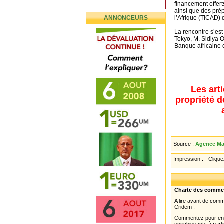
financement offert
ainsi que des pré
ANNONCEURS
l’Afrique (TICAD)
La rencontre s’es
Tokyo, M. Sidiya O
Banque africaine 
Les art
propriété d
Source :
Agence Mau
Impression :
Cliquez
Charte des comme
A lire avant de com
Cridem :
Commentez pour enri