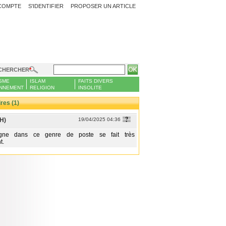
COMPTE
S'IDENTIFIER
PROPOSER UN ARTICLE
CHERCHER
SME
ISLAM
FAITS DIVERS
NNEMENT
RELIGION
INSOLITE
es (1)
H)
19/04/2025 04:36
ne dans ce genre de poste se fait très
t.