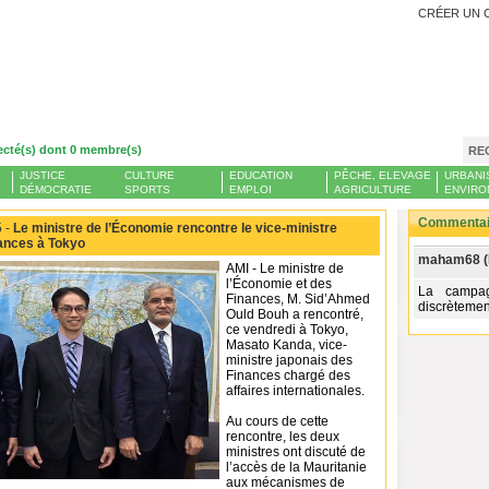
CRÉER UN 
ecté(s) dont 0 membre(s)
RE
JUSTICE
CULTURE
EDUCATION
PÊCHE, ELEVAGE
URBANI
DÉMOCRATIE
SPORTS
EMPLOI
AGRICULTURE
ENVIRO
Commentair
 -
Le ministre de l’Économie rencontre le vice-ministre
ances à Tokyo
maham68 (
AMI - Le ministre de
l’Économie et des
La campag
Finances, M. Sid’Ahmed
discrètemen
Ould Bouh a rencontré,
ce vendredi à Tokyo,
Masato Kanda, vice-
ministre japonais des
Finances chargé des
affaires internationales.
Au cours de cette
rencontre, les deux
ministres ont discuté de
l’accès de la Mauritanie
aux mécanismes de