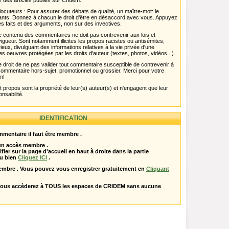
r des articles publiés sur Cridem.
ocuteurs : Pour assurer des débats de qualité, un maître-mot: le
pants. Donnez à chacun le droit d'être en désaccord avec vous. Appuyez
s faits et des arguments, non sur des invectives.
 Le contenu des commentaires ne doit pas contrevenir aux lois et
igueur. Sont notamment illicites les propos racistes ou antisémites,
rieux, divulguant des informations relatives à la vie privée d'une
es oeuvres protégées par les droits d'auteur (textes, photos, vidéos...).
 droit de ne pas valider tout commentaire susceptible de contrevenir à
ut commentaire hors-sujet, promotionnel ou grossier. Merci pour votre
m!
propos sont la propriété de leur(s) auteur(s) et n'engagent que leur
onsabilité.
IDENTIFICATION
mentaire il faut être membre .
 un accès membre .
ifier sur la page d'accueil en haut à droite dans la partie
u bien
Cliquez ICI
.
embre . Vous pouvez vous enregistrer gratuitement en
Cliquant
vous accèderez à TOUS les espaces de CRIDEM sans aucune