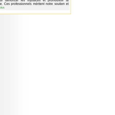
our dénoncer les injustices et promouvoir la
e. Ces professionnels méritent notre soutien et
plus