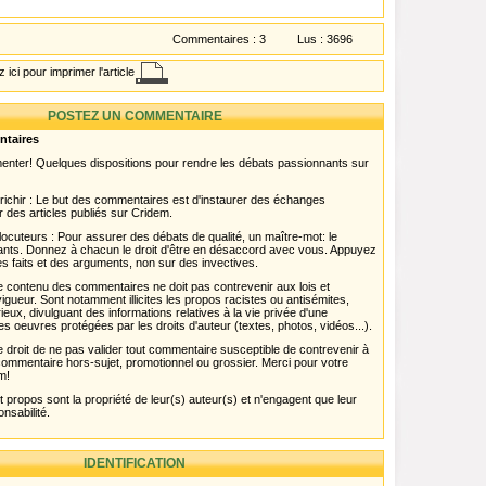
Commentaires :
3
Lus :
3696
 ici pour imprimer l'article
POSTEZ UN COMMENTAIRE
ntaires
menter! Quelques dispositions pour rendre les débats passionnants sur
chir : Le but des commentaires est d'instaurer des échanges
r des articles publiés sur Cridem.
ocuteurs : Pour assurer des débats de qualité, un maître-mot: le
pants. Donnez à chacun le droit d'être en désaccord avec vous. Appuyez
s faits et des arguments, non sur des invectives.
 Le contenu des commentaires ne doit pas contrevenir aux lois et
igueur. Sont notamment illicites les propos racistes ou antisémites,
rieux, divulguant des informations relatives à la vie privée d'une
es oeuvres protégées par les droits d'auteur (textes, photos, vidéos...).
 droit de ne pas valider tout commentaire susceptible de contrevenir à
ut commentaire hors-sujet, promotionnel ou grossier. Merci pour votre
m!
propos sont la propriété de leur(s) auteur(s) et n'engagent que leur
onsabilité.
IDENTIFICATION