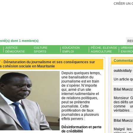
CRÉER UN 
ecté(s) dont 1 membre(s)
RE
JUSTICE
CULTURE
EDUCATION
PÊCHE, ELEVAGE
URBANI
DÉMOCRATIE
SPORTS
EMPLOI
AGRICULTURE
ENVIRO
Commentair
 -
Dénaturation du journalisme et ses conséquences sur
t la cohésion sociale en Mauritanie
ouldsidialy 
Depuis quelques temps,
une banalisation du
Un article qu
journalisme est en train
de s’opérer. N’importe
Bilal Muezz
qui, armé d’un site
internet rudimentaire et
de relations politiques,
Monsieur G
peut se prétendre
des défis un
journaliste. Cette
comme un
prolifération de faux
véritables
journalistes a plusieurs
effets pervers :
Bilal Muezz
Désinformation et perte
Malgré les
de crédibilité