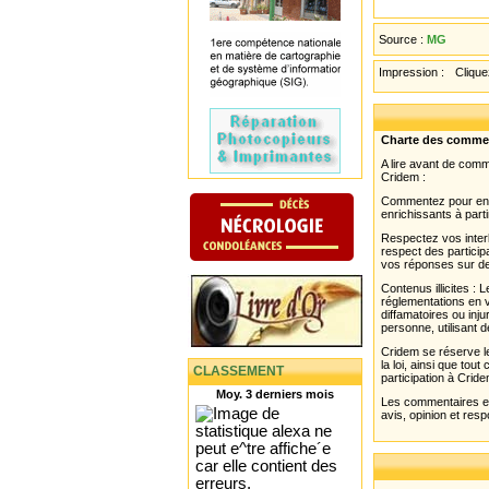
Source :
MG
Impression :
Cliquez
Charte des comme
A lire avant de com
Cridem :
Commentez pour enri
enrichissants à parti
Respectez vos interl
respect des partici
vos réponses sur de
Contenus illicites :
réglementations en v
diffamatoires ou inju
personne, utilisant d
Cridem se réserve le
la loi, ainsi que to
CLASSEMENT
participation à Cride
Moy. 3 derniers mois
Les commentaires et 
avis, opinion et resp