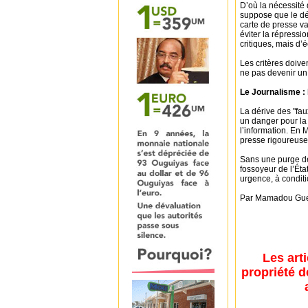
D’où la nécessité d
suppose que le dé
carte de presse va
éviter la répressio
critiques, mais d’é
Les critères doive
ne pas devenir un 
Le Journalisme : 
La dérive des "fau
un danger pour la 
l’information. En 
presse rigoureuse,
Sans une purge de
fossoyeur de l’Éta
urgence, à conditio
Par Mamadou Gue
Les art
propriété d