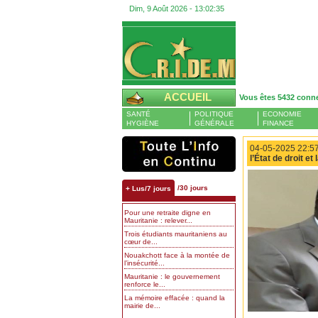
Dim, 9 Août 2026 -
13:02:36
ACCUEIL
Vous êtes 5432 conn
SANTÉ
POLITIQUE
ECONOMIE
HYGIÈNE
GÉNÉRALE
FINANCE
04-05-2025 22:57
l’État de droit e
/30 jours
+ Lus/7 jours
Pour une retraite digne en
Mauritanie : relever...
Trois étudiants mauritaniens au
cœur de...
Nouakchott face à la montée de
l’insécurité...
Mauritanie : le gouvernement
renforce le...
La mémoire effacée : quand la
mairie de...