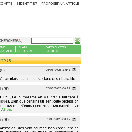
COMPTE
S'IDENTIFIER
PROPOSER UN ARTICLE
CHERCHER
SME
ISLAM
FAITS DIVERS
NNEMENT
RELIGION
INSOLITE
es (3)
(H)
05/05/2025 13:41
'il fait plaisir de lire par sa clarté et sa factualité.
in (H)
05/05/2025 00:19
UEYE, Le journalisme en Mauritanie fait face à
iques. Bien que certains utilisent cette profession
 moyen d'enrichissement personnel, de
…
Voir plus
in (H)
05/05/2025 00:19
 obstacles, des voix courageuses continuent de