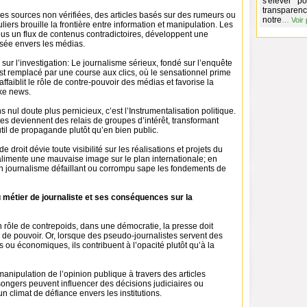
s'élever p
transparenc
des sources non vérifiées, des articles basés sur des rumeurs ou
notre
…
Voir 
uliers brouille la frontière entre information et manipulation. Les
ous un flux de contenus contradictoires, développent une
sée envers les médias.
sur l’investigation: Le journalisme sérieux, fondé sur l’enquête
, est remplacé par une course aux clics, où le sensationnel prime
 affaiblit le rôle de contre-pouvoir des médias et favorise la
ke news.
s nul doute plus pernicieux, c’est l’Instrumentalisation politique.
tes deviennent des relais de groupes d’intérêt, transformant
util de propagande plutôt qu’en bien public.
de droit dévie toute visibilité sur les réalisations et projets du
alimente une mauvaise image sur le plan internationale; en
un journalisme défaillant ou corrompu sape les fondements de
 métier de journaliste et ses conséquences sur la
 rôle de contrepoids, dans une démocratie, la presse doit
s de pouvoir. Or, lorsque des pseudo-journalistes servent des
 ou économiques, ils contribuent à l’opacité plutôt qu’à la
manipulation de l’opinion publique à travers des articles
ongers peuvent influencer des décisions judiciaires ou
un climat de défiance envers les institutions.