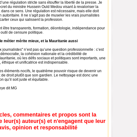
’une régulation stricte sans étouffer la liberté de la presse. Je
cret du ministre Hussein Ould Medou visant à revaloriser la
 dans ce sens. Une régulation est nécessaire, mais elle doit
n autoritaire. Il ne s’agit pas de museler les vrais journalistes
carter ceux qui salissent la profession.
nt être transparents, formation, déontologie, indépendance pour
outil de censure politique.
le métier mérite mieux, et la Mauritanie aussi
x journalistes" n’est pas qu’une question professionnelle : c’est
démocratie, la cohésion nationale et la crédibilité de
Mauritanie, où les défis sociaux et politiques sont importants, une
 éthique et unificatrice est indispensable.
s éléments nocifs, le quatrième pouvoir risque de devenir un
t de droit plutôt que son gardien. Le nettoyage est donc une
n qu’il soit juste et équitable.
ye dit MG
icles, commentaires et propos sont la
e leur(s) auteur(s) et n'engagent que leur
avis, opinion et responsabilité