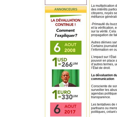
La multiplication 
ANNONCEURS
des intérêts partic
citoyens, noyés s
méfiance générali
-Primauté du buzz 
et la vérification
sur la vérité. Cela
propagation de fa
Autres dérives san
Certains journalis
l’information en o
L’impact sur l’État 
pouvoir en place 
d’autres termes, 
l’État de droit.
La dévaluation du
communication
Consciente de son
surveiller les abu
agendas politiques
transparence.
Les tentatives de 
partisans ou mens
politiques, créant 