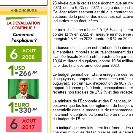
25 révèle que la croissance économique au niv
2023, contre 6,8% en 2022, malgré des conditi
ANNONCEURS
Ce léger ralentissement est dû à la contraction
secteurs de la pêche, des industries extracti
industries manufacturières.
Le taux d’inflation a baissé à 1,6 % en glissem
contre 11 % en 2022, et, mesuré en moyenne ann
enregistré 5 % en 2023, contre 9,6 % en 2022.
La baisse de l’inflation est attribuée à la dimin
alimentaires importés et au ralentissement du 
L’année fiscale 2023 a été caractérisée par un d
10,64 milliards d’ouguiyas, contre 10,84 millia
la loi des finances amendée pour 2023.
Le budget général de l’État a enregistré des re
d’ouguiyas (y compris des ressources extérieur
ouguiyas), soit un taux d’exécution de 90,7 %
rapport à l’année précédente, principalement en
recettes non fiscales de 17,2 % et des recette
Le ministre de l’Économie et des Finances, M.
observer que les lois de règlement du budget 
essentielle dans le processus de transparence 
incarnent le contrôle parlementaire en matière 
du budget de l’État.
Il a indiqué que ces lois tirent leur force et l
finances publiques du fait qu’elles ont le carac