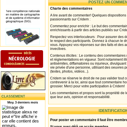
POSTEZ UN COMMEN
Charte des commentaires
A lire avant de commenter! Quelques dispositions
passionnants sur Cridem :
Commentez pour enrichir : Le but des commentair
enrichissants à partir des articles publiés sur Cri
Respectez vos interlocuteurs : Pour assurer des d
le respect des participants. Donnez à chacun le d
vous. Appuyez vos réponses sur des faits et des 
invectives.
Contenus illicites : Le contenu des commentaires n
et réglementations en vigueur. Sont notamment illi
antisémites, diffamatoires ou injurieux, divulguant
vie privée d'une personne, utilisant des oeuvres p
(textes, photos, vidéos...).
Cridem se réserve le droit de ne pas valider tout
contrevenir à la loi, ainsi que tout commentaire h
grossier. Merci pour votre participation à Cridem!
Les commentaires et propos sont la propriété de l
CLASSEMENT
que leur avis, opinion et responsabilité.
Moy. 3 derniers mois
IDENTIFICATIO
Pour poster un commentaire il faut être membre
Si vous avez déjà un accès membre .