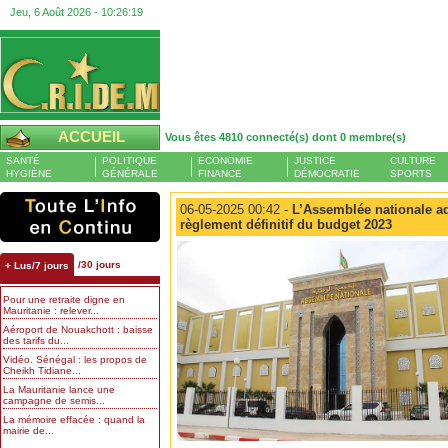
Jeu, 6 Août 2026 -
10:26:19
ACCUEIL
Vous êtes 4810 connecté(s) dont 0 membre(s)
SANTÉ
POLITIQUE
ECONOMIE
JUSTICE
CULTURE
HYGIÈNE
GÉNÉRALE
FINANCE
DÉMOCRATIE
SPORTS
06-05-2025 00:42 -
L’Assemblée nationale ado
règlement définitif du budget 2023
/30 jours
+ Lus/7 jours
Pour une retraite digne en
Mauritanie : relever...
Aéroport de Nouakchott : baisse
des tarifs du...
Vidéo. Sénégal : les propos de
Cheikh Tidiane...
La Mauritanie lance une
campagne de semis...
La mémoire effacée : quand la
mairie de...