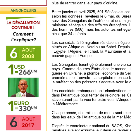
plus de rentrer dans leur pays d’origine.
ANNONCEURS
Entre janvier et avril 2025, 591 Sénégalais ont 
selon les données, révélées le 6 mai, du Bureau
suivi des Sénégalais de l’extérieur et des mig
ministère sénégalais des Affaires étrangères. L
des hommes (506), mais les autorités ont ég
ainsi que 34 enfants.
Les candidats à l’émigration résidaient illégal
situés en Afrique du Nord ou au Sahel. Depuis l
l’Egypte, l’Algérie, le Tchad, la Mauritanie et l
pouvoir gagner l’Europe.
Les Sénégalais fuient généralement une vie sa
pays. Comme d’autres États dans le monde, l’i
guerre en Ukraine, a plombé l’économie du Sén
premières s’est envolé. La surpêche menace le
la raréfaction des poissons s'aggrave avec le
Les candidats embarquent soit clandestinemen
dans l'Atlantique pour tenter de rejoindre les 
s'aventurent par la voie terrestre vers l'Afriqu
la Méditerranée.
Chaque année, des milliers de morts sont rece
dans les eaux de l’Atlantique ou de la mer Méd
D’après le coordinateur national du BAOS, Kh
rapatriés avaient exprimé leur désir de rentrer