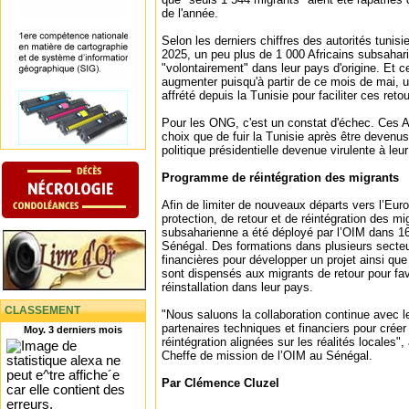
de l'année.
Selon les derniers chiffres des autorités tunisi
2025, un peu plus de 1 000 Africains subsahari
"volontairement" dans leur pays d'origine. Et ce
augmenter puisqu'à partir de ce mois de mai, u
affrété depuis la Tunisie pour faciliter ces reto
Pour les ONG, c'est un constat d'échec. Ces Af
choix que de fuir la Tunisie après être devenu
politique présidentielle devenue virulente à leu
Programme de réintégration des migrants
Afin de limiter de nouveaux départs vers l’Eu
protection, de retour et de réintégration des mi
subsaharienne a été déployé par l’OIM dans 16 
Sénégal. Des formations dans plusieurs secte
financières pour développer un projet ainsi qu
sont dispensés aux migrants de retour pour fav
réinstallation dans leur pays.
CLASSEMENT
"Nous saluons la collaboration continue avec le
partenaires techniques et financiers pour créer
Moy. 3 derniers mois
réintégration alignées sur les réalités locales
Cheffe de mission de l’OIM au Sénégal.
Par Clémence Cluzel