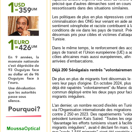
précisé que d’autres démarches sont en cours 
ressortissants dans des situations similaires.
Les politiques de plus en plus répressives cont
criminalisation des ONG leur venant en aide ai
sentiment xénophobe et raciste contribuent à l
conditions de vie dans les pays de transit. Pré
désormais pris pour cibles et victimes d’atta
Tunisie.
Dans le même temps, le renforcement des acco
pays de transit et l’Union européenne (UE) a a
côtes africaines mais aussi européennes, afin d
arrivées d’embarcations.
Déjà 200 Sénégalais rentrés "volontairemen
De plus en plus de migrants font désormais le c
vers leur pays d'origine. En octobre 2024, plu
déjà été rapatriés “volontairement” du Maroc d
commun déployé entre les deux pays pour facilit
migrants irréguliers.
L'an dernier, un nombre record d'exilés en Tuni
via l'Organisation internationale des migration
contre 2 250 en 2023. Des rapatriements "volo
président tunisien Kaïs Saïed. "Toutes les orga
"davantage les efforts tunisiens visant à facilite
migrants irréguliers", avait-il déclaré fin mars. 
que "seuls 1 544 migrants" aient été rapatriés 