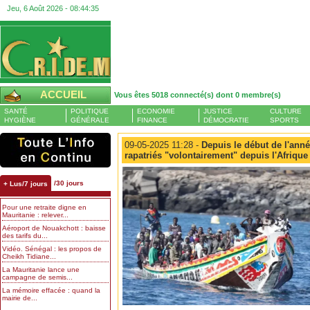
Jeu, 6 Août 2026 -
08:44:35
ACCUEIL
Vous êtes 5018 connecté(s) dont 0 membre(s)
SANTÉ
POLITIQUE
ECONOMIE
JUSTICE
CULTURE
HYGIÈNE
GÉNÉRALE
FINANCE
DÉMOCRATIE
SPORTS
09-05-2025 11:28 -
Depuis le début de l'anné
rapatriés "volontairement" depuis l'Afrique
/30 jours
+ Lus/7 jours
Pour une retraite digne en
Mauritanie : relever...
Aéroport de Nouakchott : baisse
des tarifs du...
Vidéo. Sénégal : les propos de
Cheikh Tidiane...
La Mauritanie lance une
campagne de semis...
La mémoire effacée : quand la
mairie de...