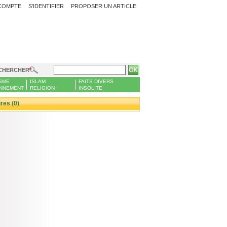
COMPTE
S'IDENTIFIER
PROPOSER UN ARTICLE
CHERCHER
SME
ISLAM
FAITS DIVERS
NNEMENT
RELIGION
INSOLITE
es (0)