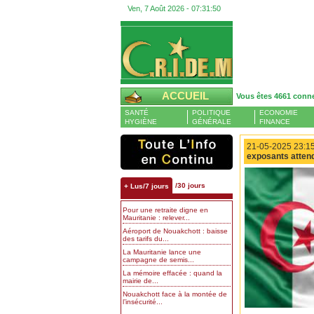
Ven, 7 Août 2026 -
07:31:51
ACCUEIL
Vous êtes 4661 conn
SANTÉ
POLITIQUE
ECONOMIE
HYGIÈNE
GÉNÉRALE
FINANCE
21-05-2025 23:15
exposants attend
/30 jours
+ Lus/7 jours
Pour une retraite digne en
Mauritanie : relever...
Aéroport de Nouakchott : baisse
des tarifs du...
La Mauritanie lance une
campagne de semis...
La mémoire effacée : quand la
mairie de...
Nouakchott face à la montée de
l’insécurité...