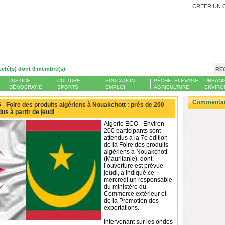
CRÉER UN 
ecté(s) dont 0 membre(s)
RE
JUSTICE
CULTURE
EDUCATION
PÊCHE, ELEVAGE
URBANI
DÉMOCRATIE
SPORTS
EMPLOI
AGRICULTURE
ENVIRO
Commentair
 -
Foire des produits algériens à Nouakchott : près de 200
us à partir de jeudi
Algérie ECO - Environ
200 participants sont
attendus à la 7e édition
de la Foire des produits
algériens à Nouakchott
(Mauritanie), dont
l’ouverture est prévue
jeudi, a indiqué ce
mercredi un responsable
du ministère du
Commerce extérieur et
de la Promotion des
exportations.
Intervenant sur les ondes