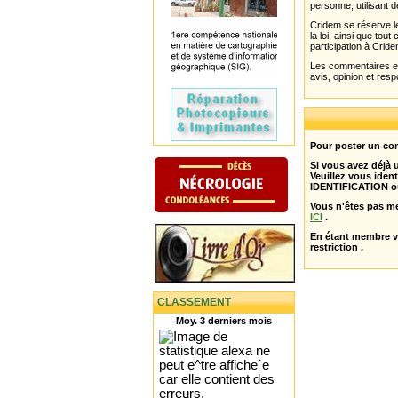
personne, utilisant d
Cridem se réserve le
la loi, ainsi que to
participation à Cride
Les commentaires et 
avis, opinion et resp
Pour poster un com
Si vous avez déjà
Veuillez vous ident
IDENTIFICATION o
Vous n'êtes pas m
ICI
.
En étant membre 
restriction .
CLASSEMENT
Moy. 3 derniers mois