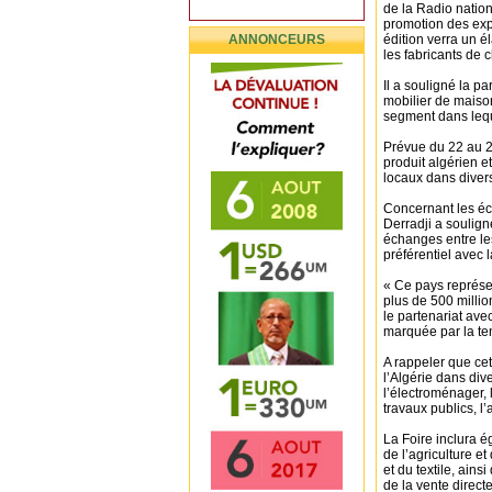
de la Radio nation
promotion des expo
ANNONCEURS
édition verra un é
les fabricants de 
Il a souligné la pa
mobilier de maiso
segment dans leque
Prévue du 22 au 2
produit algérien e
locaux dans divers 
Concernant les éc
Derradji a soulign
échanges entre les
préférentiel avec 
« Ce pays représen
plus de 500 millio
le partenariat avec
marquée par la te
A rappeler que cet
l’Algérie dans dive
l’électroménager, 
travaux publics, l’
La Foire inclura é
de l’agriculture et
et du textile, ain
de la vente direct