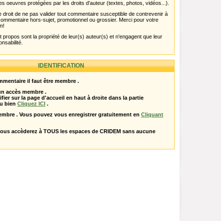
es oeuvres protégées par les droits d'auteur (textes, photos, vidéos...).
 droit de ne pas valider tout commentaire susceptible de contrevenir à
ut commentaire hors-sujet, promotionnel ou grossier. Merci pour votre
m!
propos sont la propriété de leur(s) auteur(s) et n'engagent que leur
onsabilité.
IDENTIFICATION
mentaire il faut être membre .
 un accès membre .
ifier sur la page d'accueil en haut à droite dans la partie
u bien
Cliquez ICI
.
embre . Vous pouvez vous enregistrer gratuitement en
Cliquant
vous accèderez à TOUS les espaces de CRIDEM sans aucune