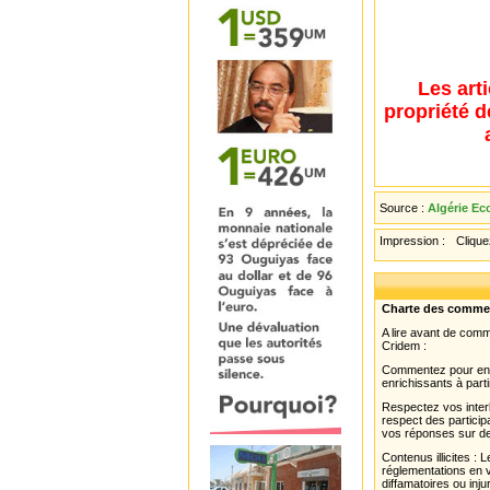
Les art
propriété d
Source :
Algérie Ec
Impression :
Cliquez
Charte des comme
A lire avant de com
Cridem :
Commentez pour enri
enrichissants à parti
Respectez vos interl
respect des partici
vos réponses sur de
Contenus illicites :
réglementations en v
diffamatoires ou inju