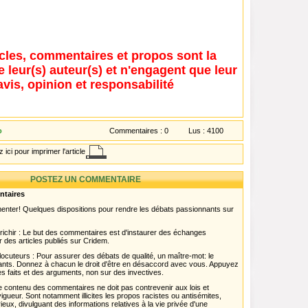
icles, commentaires et propos sont la
e leur(s) auteur(s) et n'engagent que leur
avis, opinion et responsabilité
o
Commentaires :
0
Lus :
4100
 ici pour imprimer l'article
POSTEZ UN COMMENTAIRE
ntaires
menter! Quelques dispositions pour rendre les débats passionnants sur
chir : Le but des commentaires est d'instaurer des échanges
r des articles publiés sur Cridem.
ocuteurs : Pour assurer des débats de qualité, un maître-mot: le
pants. Donnez à chacun le droit d'être en désaccord avec vous. Appuyez
s faits et des arguments, non sur des invectives.
 Le contenu des commentaires ne doit pas contrevenir aux lois et
igueur. Sont notamment illicites les propos racistes ou antisémites,
rieux, divulguant des informations relatives à la vie privée d'une