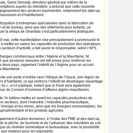
ale, Samir Derradji, directeur général par intérim de la
rtations auprès du ministère, a précisé que cette nouvelle
largissement des secteurs représentés, notamment les start-up,
chaussures et d’habillement.
rticipation d’entreprises spécialisées dans la fabrication de
n et de bureau, ainsi que des vêtements pour enfants, un
l la wilaya de Ghardaïa s’est particulièrement distinguée.
8 mai, cette manifestation vise principalement à promouvoir le
t à mettre en valeur les capacités de production des opérateurs
secteurs d’activité, a fait savoir le responsable, selon l’APS.
hanges commerciaux entre l’Algérie et la Mauritanie, M.
é que plusieurs mesures ont été prises pour renforcer les
 deux pays, rappelant l’intérêt de l’Algérie pour un accord
la Mauritanie.
te une porte d’entrée vers l’Afrique de l’Ouest, une région de
ns d’habitants, ce qui renforce l’intérêt de développer davantage
 lui », a-t-il expliqué, notant que la Foire sera également
nue du Conseil d’hommes d’affaires algéro-mauritanien.
te 7e édition mettra en avant les capacités productives de
rs secteurs, dont l’industrie, l’industrie pharmaceutique,
l’énergie et les mines, ainsi que les énergies renouvelables, les
agroalimentaire et les produits agricoles.
galement d’autres domaines, à l’instar des PME et des start-up,
 de la pêche, du tourisme et de l’artisanat, des industries du cuir
si que du mobilier domestique et bureautique, avec la possibilité
e aux visiteurs pour les exposants.