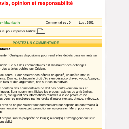
avis, opinion et responsabilité
 - Mauritanie
Commentaires :
0
Lus :
2881
 ici pour imprimer l'article
POSTEZ UN COMMENTAIRE
ntaires
menter! Quelques dispositions pour rendre les débats passionnants sur
chir : Le but des commentaires est d'instaurer des échanges
r des articles publiés sur Cridem.
ocuteurs : Pour assurer des débats de qualité, un maître-mot: le
pants. Donnez à chacun le droit d'être en désaccord avec vous. Appuyez
s faits et des arguments, non sur des invectives.
 Le contenu des commentaires ne doit pas contrevenir aux lois et
igueur. Sont notamment illicites les propos racistes ou antisémites,
rieux, divulguant des informations relatives à la vie privée d'une
es oeuvres protégées par les droits d'auteur (textes, photos, vidéos...).
 droit de ne pas valider tout commentaire susceptible de contrevenir à
ut commentaire hors-sujet, promotionnel ou grossier. Merci pour votre
m!
propos sont la propriété de leur(s) auteur(s) et n'engagent que leur
onsabilité.