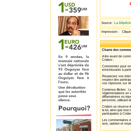
Source :
La Dépêche
Impression :
Cliquez
Charte des comme
A lire avant de com
Cridem :
Commentez pour enri
enrichissants à parti
Respectez vos interl
respect des partici
vos réponses sur de
Contenus illicites :
réglementations en v
diffamatoires ou inju
personne, utilisant d
Cridem se réserve le
la loi, ainsi que to
participation à Cride
Les commentaires et 
avis, opinion et resp