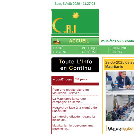
Sam, 8 Août 2026 -
11:27:03
ACCUEIL
Vous êtes 5605 conn
SANTÉ
POLITIQUE
ECONOMIE
HYGIÈNE
GÉNÉRALE
FINANCE
28-05-2025 08:29
Mauritanie
/30 jours
+ Lus/7 jours
Pour une retraite digne en
Mauritanie : relever...
La Mauritanie lance une
campagne de semis...
Nouakchott face à la montée de
l’insécurité...
La mémoire effacée : quand la
mairie de...
Mauritanie : le gouvernement
renforce le...