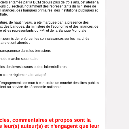
iers entamée par la BCM depuis plus de trois ans, cet atelier a
eurs du secteur, notamment des représentants du ministère de
Finances, des banques primaires, des institutions publiques et
rale.
rture, de haut niveau, a été marquée par la présence des
ux des banques, du ministère de l’économie et des finances, de
e et les représentants du FMI et de la Banque Mondiale.
nt permis de renforcer les connaissances sur les marchés
aire et ont abordé :
la transparence dans les émissions
rant du marché secondaire
tés des investisseurs et des intermédiaires
un cadre réglementaire adapté
e l’engagement commun à construire un marché des titres publics
ient au service de l’économie nationale.
icles, commentaires et propos sont la
e leur(s) auteur(s) et n'engagent que leur