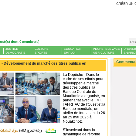
CRÉER UN 
ecté(s) dont 0 membre(s)
RE
JUSTICE
CULTURE
EDUCATION
PÊCHE, ELEVAGE
URBANI
DÉMOCRATIE
SPORTS
EMPLOI
AGRICULTURE
ENVIRO
Commentair
 -
Développement du marché des titres publics en
La Dépêche - Dans le
cadre de ses efforts pour
développer le marché
des titres publics, la
Banque Centrale de
Mauritanie a organisé, en
partenariat avec le FMI,
l’AFRITAC de l’Ouest et la
Banque mondiale, un
atelier de formation du 26
au 29 mai 2025 à
Nouakchott.
S’inscrivant dans la
dynamique de réforme