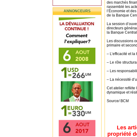
des marchés financ
rassemblé les act
ANNONCEURS
l’Économie et des 
de la Banque Cent
La session d’ouve
directeurs généra
la Banque Central
Les discussions o
primaire et second
– L’efficacité et 
– Le rôle structu
– Les responsabili
– La nécessité d’
Cet atelier reflèt
dynamique et résil
Source/ BCM
Les art
propriété d