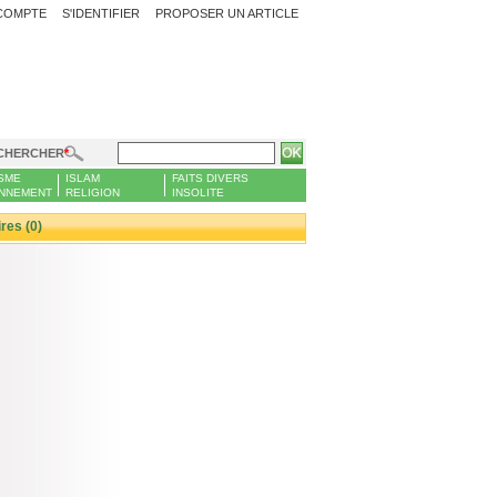
COMPTE
S'IDENTIFIER
PROPOSER UN ARTICLE
CHERCHER
SME
ISLAM
FAITS DIVERS
NNEMENT
RELIGION
INSOLITE
es (0)