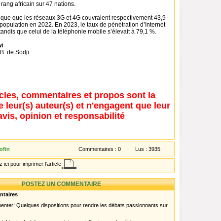
rang africain sur 47 nations.
dique que les réseaux 3G et 4G couvraient respectivement 43,9
population en 2022. En 2023, le taux de pénétration d’Internet
 tandis que celui de la téléphonie mobile s’élevait à 79,1 %.
i
B. de Sodji
icles, commentaires et propos sont la
e leur(s) auteur(s) et n'engagent que leur
avis, opinion et responsabilité
ofin
Commentaires :
0
Lus :
3935
 ici pour imprimer l'article
POSTEZ UN COMMENTAIRE
ntaires
menter! Quelques dispositions pour rendre les débats passionnants sur