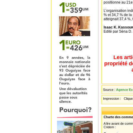
positionne au 21e 
L’organisation in
% et 34,7 % de la 
atteignait 37,4 %,
Isaac K. Kassouw
Edité par Sèna D. 
Les art
propriété d
Source :
Agence Ec
Impression :
Cliquez
Charte des comme
A lire avant de com
Cridem :