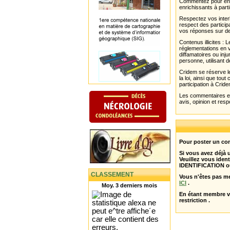
Commentez pour enri
enrichissants à parti
Respectez vos interl
respect des partici
vos réponses sur de
Contenus illicites :
réglementations en v
diffamatoires ou inju
personne, utilisant d
Cridem se réserve le
la loi, ainsi que to
participation à Cride
Les commentaires et 
avis, opinion et resp
Pour poster un com
Si vous avez déjà
Veuillez vous ident
IDENTIFICATION o
CLASSEMENT
Vous n'êtes pas m
ICI
.
Moy. 3 derniers mois
En étant membre 
restriction .