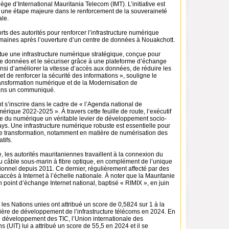
iège d’International Mauritania Telecom (IMT). L’initiative est
une étape majeure dans le renforcement de la souveraineté
le.
fforts des autorités pour renforcer l’infrastructure numérique
semaines après l’ouverture d’un centre de données à Nouakchott.
itue une infrastructure numérique stratégique, conçue pour
c de données et le sécuriser grâce à une plateforme d’échange
ainsi d’améliorer la vitesse d’accès aux données, de réduire les
 et de renforcer la sécurité des informations », souligne le
ransformation numérique et de la Modernisation de
dans un communiqué.
t s’inscrire dans le cadre de « l’Agenda national de
érique 2022-2025 ». À travers cette feuille de route, l’exécutif
re du numérique un véritable levier de développement socio-
s. Une infrastructure numérique robuste est essentielle pour
 transformation, notamment en matière de numérisation des
tifs.
, les autorités mauritaniennes travaillent à la connexion du
 câble sous-marin à fibre optique, en complément de l’unique
ionnel depuis 2011. Ce dernier, régulièrement affecté par des
’accès à Internet à l’échelle nationale. À noter que la Mauritanie
n point d’échange Internet national, baptisé « RIMIX », en juin
, les Nations unies ont attribué un score de 0,5824 sur 1 à la
ière de développement de l’infrastructure télécoms en 2024. En
e développement des TIC, l’Union internationale des
 (UIT) lui a attribué un score de 55,5 en 2024 et il se