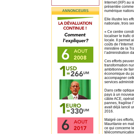
Internet (IXP) au s
présentée comme 
ANNONCEURS
numérique nationa
Elle illustre les e
nationale, trois 
« Ce centre const
localiser le trafi
locale. Il permet 
coûts de l’Internet
ministère de la T
l’administration 
Ces efforts peuven
transformation num
ambitionne de fai
économique du pay
accompagner cette
services administra
Dans cette optique
pays à un nouveau
câble ACE, opérat
pannes, fragilise l
avait déjà lancé u
2016.
Malgré ces efforts
Mauritanie en mat
ce qui concerne l
télécommunications