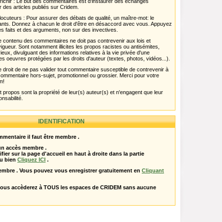
chir : Le but des commentaires est d'instaurer des échanges
r des articles publiés sur Cridem.
ocuteurs : Pour assurer des débats de qualité, un maître-mot: le
pants. Donnez à chacun le droit d'être en désaccord avec vous. Appuyez
s faits et des arguments, non sur des invectives.
 Le contenu des commentaires ne doit pas contrevenir aux lois et
igueur. Sont notamment illicites les propos racistes ou antisémites,
rieux, divulguant des informations relatives à la vie privée d'une
es oeuvres protégées par les droits d'auteur (textes, photos, vidéos...).
 droit de ne pas valider tout commentaire susceptible de contrevenir à
ut commentaire hors-sujet, promotionnel ou grossier. Merci pour votre
m!
propos sont la propriété de leur(s) auteur(s) et n'engagent que leur
onsabilité.
IDENTIFICATION
mentaire il faut être membre .
 un accès membre .
ifier sur la page d'accueil en haut à droite dans la partie
u bien
Cliquez ICI
.
embre . Vous pouvez vous enregistrer gratuitement en
Cliquant
vous accèderez à TOUS les espaces de CRIDEM sans aucune