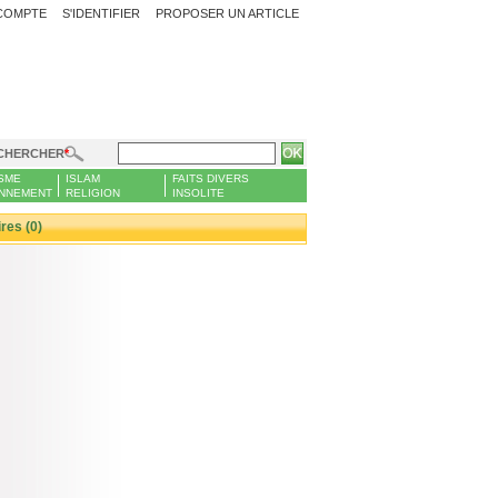
COMPTE
S'IDENTIFIER
PROPOSER UN ARTICLE
CHERCHER
SME
ISLAM
FAITS DIVERS
NNEMENT
RELIGION
INSOLITE
es (0)