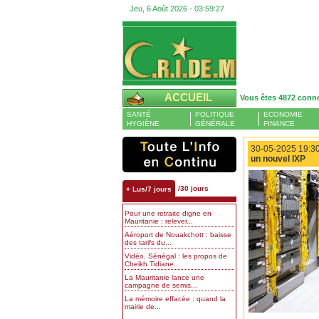
Jeu, 6 Août 2026 -
03:59:28
ACCUEIL
Vous êtes 4872 conn
SANTÉ
POLITIQUE
ECONOMIE
HYGIÈNE
GÉNÉRALE
FINANCE
30-05-2025 19:30
un nouvel IXP
/30 jours
+ Lus/7 jours
Pour une retraite digne en
Mauritanie : relever...
Aéroport de Nouakchott : baisse
des tarifs du...
Vidéo. Sénégal : les propos de
Cheikh Tidiane...
La Mauritanie lance une
campagne de semis...
La mémoire effacée : quand la
mairie de...