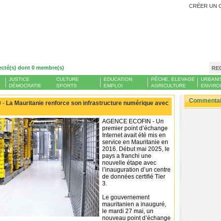
CRÉER UN 
ecté(s) dont 0 membre(s)
RE
JUSTICE
CULTURE
EDUCATION
PÊCHE, ELEVAGE
URBANI
DÉMOCRATIE
SPORTS
EMPLOI
AGRICULTURE
ENVIRO
Commentair
 -
La Mauritanie renforce son infrastructure numérique avec
AGENCE ECOFIN - Un
premier point d’échange
Internet avait été mis en
service en Mauritanie en
2016. Début mai 2025, le
pays a franchi une
nouvelle étape avec
l’inauguration d’un centre
de données certifié Tier
3.
Le gouvernement
mauritanien a inauguré,
le mardi 27 mai, un
nouveau point d’échange