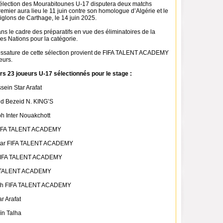
sélection des Mourabitounes U-17 disputera deux matchs
emier aura lieu le 11 juin contre son homologue d’Algérie et le
iglons de Carthage, le 14 juin 2025.
ns le cadre des préparatifs en vue des éliminatoires de la
es Nations pour la catégorie.
 l’ossature de cette sélection provient de FIFA TALENT ACADEMY
eurs.
urs 23 joueurs U-17 sélectionnés pour le stage :
ein Star Arafat
d Bezeid N. KING’S
h Inter Nouakchott
 FIFA TALENT ACADEMY
htar FIFA TALENT ACADEMY
 FIFA TALENT ACADEMY
A TALENT ACADEMY
ikh FIFA TALENT ACADEMY
r Arafat
n Talha