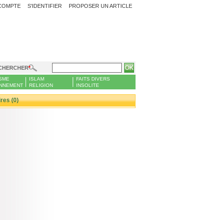
COMPTE
S'IDENTIFIER
PROPOSER UN ARTICLE
CHERCHER
SME
ISLAM
FAITS DIVERS
NNEMENT
RELIGION
INSOLITE
es (0)