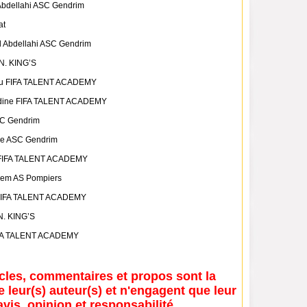
bdellahi ASC Gendrim
at
 Abdellahi ASC Gendrim
 N. KING’S
ou FIFA TALENT ACADEMY
dine FIFA TALENT ACADEMY
C Gendrim
ne ASC Gendrim
 FIFA TALENT ACADEMY
sem AS Pompiers
FIFA TALENT ACADEMY
N. KING’S
FA TALENT ACADEMY
icles, commentaires et propos sont la
e leur(s) auteur(s) et n'engagent que leur
avis, opinion et responsabilité