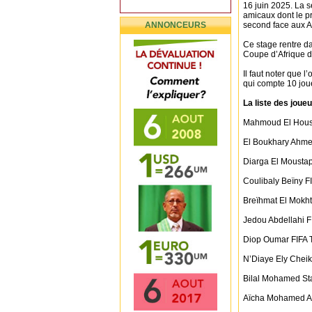
16 juin 2025. La 
amicaux dont le pr
ANNONCEURS
second face aux A
Ce stage rentre da
Coupe d’Afrique d
Il faut noter que
qui compte 10 jou
La liste des joue
Mahmoud El Houss
El Boukhary Ahme
Diarga El Moustap
Coulibaly Beïny
Breïhmat El Mok
Jedou Abdellahi
Diop Oumar FIF
N’Diaye Ely Che
Bilal Mohamed Sta
Aïcha Mohamed Aï