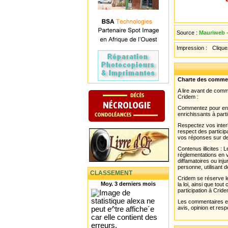
Source :
Mauriweb -
Impression :
Cliquez
Charte des comme
A lire avant de com
Cridem :
Commentez pour enri
enrichissants à parti
Respectez vos interl
respect des partici
vos réponses sur de
Contenus illicites :
réglementations en v
diffamatoires ou inju
personne, utilisant d
CLASSEMENT
Cridem se réserve le
Moy. 3 derniers mois
la loi, ainsi que to
participation à Cride
Les commentaires et 
avis, opinion et resp