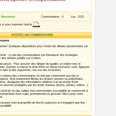
 Mauritanie
Commentaires :
0
Lus :
3121
 ici pour imprimer l'article
POSTEZ UN COMMENTAIRE
ntaires
menter! Quelques dispositions pour rendre les débats passionnants sur
chir : Le but des commentaires est d'instaurer des échanges
r des articles publiés sur Cridem.
ocuteurs : Pour assurer des débats de qualité, un maître-mot: le
pants. Donnez à chacun le droit d'être en désaccord avec vous. Appuyez
s faits et des arguments, non sur des invectives.
 Le contenu des commentaires ne doit pas contrevenir aux lois et
igueur. Sont notamment illicites les propos racistes ou antisémites,
rieux, divulguant des informations relatives à la vie privée d'une
es oeuvres protégées par les droits d'auteur (textes, photos, vidéos...).
 droit de ne pas valider tout commentaire susceptible de contrevenir à
ut commentaire hors-sujet, promotionnel ou grossier. Merci pour votre
m!
propos sont la propriété de leur(s) auteur(s) et n'engagent que leur
onsabilité.