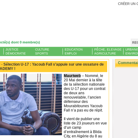
CRÉER UN 
ecté(s) dont 0 membre(s)
RE
JUSTICE
CULTURE
EDUCATION
PÊCHE, ELEVAGE
URBANI
DÉMOCRATIE
SPORTS
EMPLOI
AGRICULTURE
ENVIRO
Commentair
 -
Sélection U-17 : Yacoub Fall s’appuie sur une ossature de
CADEMY !
Mauriweb
-- Nommé, le
20 Mai dernier à la tête
de la sélection nationale
des U-17 pour un contrat
de deux ans
renouvelable, l’ancien
défenseur des
Mourabitounes Yacoub
Fall n’a pas eu de répit.
Il vient de publier une
liste de 23 joueurs en vue
d’un camp
d’entraînement à Blida
City, en Algérie du 8 au