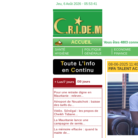
Jeu, 6 Août 2026 -
05:53:42
ACCUEIL
Vous êtes 4803 conn
SANTÉ
POLITIQUE
ECONOMIE
HYGIÈNE
GÉNÉRALE
FINANCE
08-06-2025 11:40
FIFA TALENT A
/30 jours
+ Lus/7 jours
Pour une retraite digne en
Mauritanie : relever...
Aéroport de Nouakchott : baisse
des tarifs du...
Vidéo. Sénégal : les propos de
Cheikh Tidiane...
La Mauritanie lance une
campagne de semis...
La mémoire effacée : quand la
mairie de...