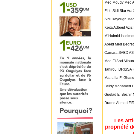
Med Moudy Med A
El Id Sidi Star Araf
Sidi Reyough Med
Keïta Adboul Aziz
M’Haimid Isselm
Abeïd Med Bedre
Camara SAED AS
Med El Abd Aliou
Tahirou IDRISSA
Maatalla El Ghas
Beïdy Mohamed 
Guelad El Bechir 
Drame Ahmed FI
Les art
propriété d