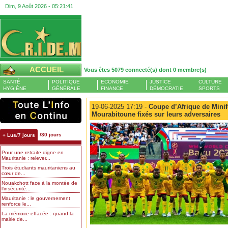
Dim, 9 Août 2026 -
05:21:42
ACCUEIL
Vous êtes 5079 connecté(s) dont 0 membre(s)
SANTÉ
POLITIQUE
ECONOMIE
JUSTICE
CULTURE
HYGIÈNE
GÉNÉRALE
FINANCE
DÉMOCRATIE
SPORTS
19-06-2025 17:19 -
Coupe d’Afrique de Minifo
Mourabitoune fixés sur leurs adversaires
/30 jours
+ Lus/7 jours
Pour une retraite digne en
Mauritanie : relever...
Trois étudiants mauritaniens au
cœur de...
Nouakchott face à la montée de
l’insécurité...
Mauritanie : le gouvernement
renforce le...
La mémoire effacée : quand la
mairie de...