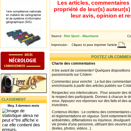
Les articles, commentaires 
propriété de leur(s) auteur(s
leur avis, opinion et r
Source :
Rim Sport - Mauritanie
Co
Impression :
Cliquez ici pour imprimer l'article
POSTEZ UN COMMEN
Charte des commentaires
A lire avant de commenter! Quelques dispositions
passionnants sur Cridem :
Commentez pour enrichir : Le but des commentair
enrichissants à partir des articles publiés sur Cri
Respectez vos interlocuteurs : Pour assurer des d
le respect des participants. Donnez à chacun le d
CLASSEMENT
vous. Appuyez vos réponses sur des faits et des 
invectives.
Moy. 3 derniers mois
Contenus illicites : Le contenu des commentaires n
et réglementations en vigueur. Sont notamment illi
antisémites, diffamatoires ou injurieux, divulguant
vie privée d'une personne, utilisant des oeuvres p
(textes, photos, vidéos...).