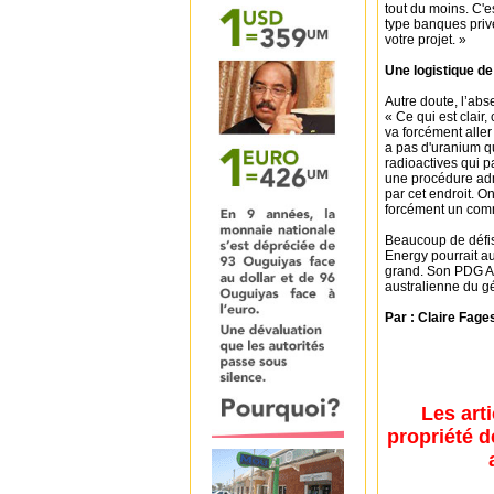
tout du moins. C'e
type banques priv
votre projet. »
Une logistique de
Autre doute, l’abs
« Ce qui est clair,
va forcément aller
a pas d'uranium qu
radioactives qui 
une procédure admi
par cet endroit. O
forcément un comm
Beaucoup de défis 
Energy pourrait au
grand. Son PDG And
australienne du g
Par : Claire Fage
Les art
propriété d