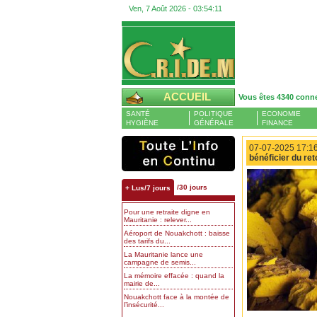
Ven, 7 Août 2026 -
03:54:12
ACCUEIL
Vous êtes 4340 conn
SANTÉ
POLITIQUE
ECONOMIE
HYGIÈNE
GÉNÉRALE
FINANCE
07-07-2025 17:16
bénéficier du re
/30 jours
+ Lus/7 jours
Pour une retraite digne en
Mauritanie : relever...
Aéroport de Nouakchott : baisse
des tarifs du...
La Mauritanie lance une
campagne de semis...
La mémoire effacée : quand la
mairie de...
Nouakchott face à la montée de
l’insécurité...