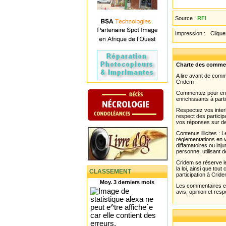
Source :
RFI
Impression :
Cliquez
Charte des comme
A lire avant de com
Cridem :
Commentez pour enri
enrichissants à parti
Respectez vos interl
respect des partici
vos réponses sur de
Contenus illicites :
réglementations en v
diffamatoires ou inju
personne, utilisant d
Cridem se réserve le
la loi, ainsi que to
CLASSEMENT
participation à Cride
Moy. 3 derniers mois
Les commentaires et 
avis, opinion et resp