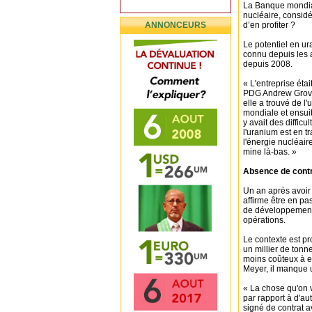
La Banque mondial
nucléaire, consid
ANNONCEURS
d’en profiter ?
Le potentiel en u
connu depuis les 
depuis 2008.
« L'entreprise éta
PDG Andrew Grove. 
elle a trouvé de l'
mondiale et ensuit
y avait des difficu
l'uranium est en t
l'énergie nucléai
mine là-bas. »
Absence de contr
Un an après avoir
affirme être en pa
de développement,
opérations.
Le contexte est p
un millier de tonn
moins coûteux à e
Meyer, il manque u
« La chose qu'on v
par rapport à d'au
signé de contrat 