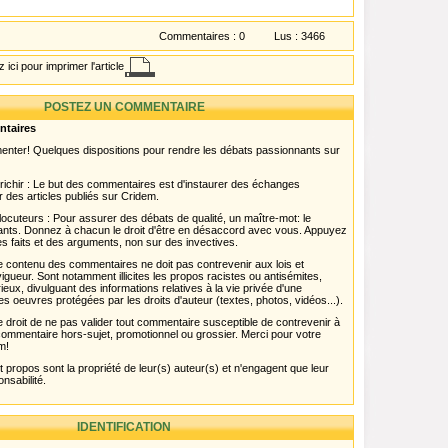
Commentaires :
0
Lus :
3466
 ici pour imprimer l'article
POSTEZ UN COMMENTAIRE
ntaires
menter! Quelques dispositions pour rendre les débats passionnants sur
chir : Le but des commentaires est d'instaurer des échanges
r des articles publiés sur Cridem.
ocuteurs : Pour assurer des débats de qualité, un maître-mot: le
pants. Donnez à chacun le droit d'être en désaccord avec vous. Appuyez
s faits et des arguments, non sur des invectives.
 Le contenu des commentaires ne doit pas contrevenir aux lois et
igueur. Sont notamment illicites les propos racistes ou antisémites,
rieux, divulguant des informations relatives à la vie privée d'une
es oeuvres protégées par les droits d'auteur (textes, photos, vidéos...).
 droit de ne pas valider tout commentaire susceptible de contrevenir à
ut commentaire hors-sujet, promotionnel ou grossier. Merci pour votre
m!
propos sont la propriété de leur(s) auteur(s) et n'engagent que leur
onsabilité.
IDENTIFICATION