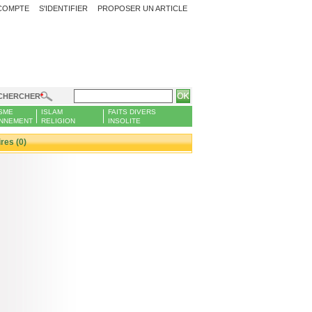
COMPTE
S'IDENTIFIER
PROPOSER UN ARTICLE
CHERCHER
SME
ISLAM
FAITS DIVERS
NNEMENT
RELIGION
INSOLITE
es (0)