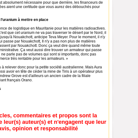
st absolument nécessaire pour que derrière, les financeurs de
ées aient une certitude que vous aurez des débouchés pour
 l’uranium à mettre en place
ence de logistique en Mauritanie pour les matières radioactives.
 c'est que cet uranium ne va pas traverser le désert par le Nord, il
 jusqu'à Nouakchott, anticipe Teva Meyer. Pour le moment, il n'y
i passe par Nouakchott, Il n'y a pas non plus de matières
passent par Nouakchott. Donc ça veut dire quand même toute
nistrative. Ça veut aussi dire trouver un armateur qui passe
n ne parle pas de volumes qui sont si importants, donc pas
erce très rentable pour les armateurs. »
à relever donc pour la petite société australienne. Mais Aura
ssi avoir en tête de céder la mine de Tiris à un opérateur plus
rew Grove est d'ailleurs un ancien cadre de la filiale
éant français Orano.
s
icles, commentaires et propos sont la
e leur(s) auteur(s) et n'engagent que leur
avis, opinion et responsabilité