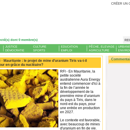
CRÉER UN 
ecté(s) dont 0 membre(s)
RE
JUSTICE
CULTURE
EDUCATION
PÊCHE, ELEVAGE
URBANI
DÉMOCRATIE
SPORTS
EMPLOI
AGRICULTURE
ENVIRO
Commentair
 -
Mauritanie : le projet de mine d’uranium Tiris va-t-il
tour en grâce du nucléaire?
RFI - En Mauritanie, la
petite société
australienne Aura Energy
entend commencer d'ici à
la fin de l’année le
développement de la
première mine d’uranium
du pays à Tiris, dans le
nord-est du pays, pour
une entrée en production
en 2027.
Le contexte est favorable,
avec beaucoup de mines
d'uranium en fin de vie.