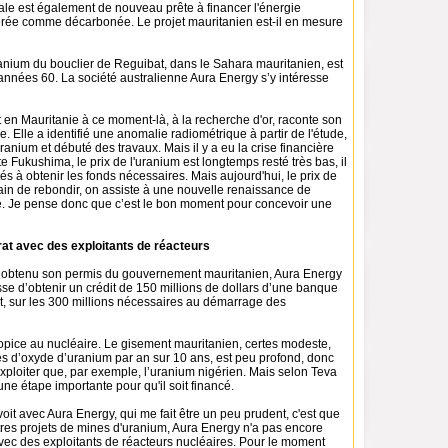
e est également de nouveau prête à financer l'énergie
érée comme décarbonée. Le projet mauritanien est-il en mesure
ranium du bouclier de Reguibat, dans le Sahara mauritanien, est
années 60. La société australienne Aura Energy s’y intéresse
it en Mauritanie à ce moment-là, à la recherche d'or, raconte son
Elle a identifié une anomalie radiométrique à partir de l'étude,
uranium et débuté des travaux. Mais il y a eu la crise financière
e Fukushima, le prix de l'uranium est longtemps resté très bas, il
ltés à obtenir les fonds nécessaires. Mais aujourd'hui, le prix de
rain de rebondir, on assiste à une nouvelle renaissance de
re. Je pense donc que c’est le bon moment pour concevoir une
at avec des exploitants de réacteurs
 obtenu son permis du gouvernement mauritanien, Aura Energy
sse d’obtenir un crédit de 150 millions de dollars d’une banque
 sur les 300 millions nécessaires au démarrage des
ropice au nucléaire. Le gisement mauritanien, certes modeste,
es d’oxyde d’uranium par an sur 10 ans, est peu profond, donc
xploiter que, par exemple, l’uranium nigérien. Mais selon Teva
ne étape importante pour qu'il soit financé.
oit avec Aura Energy, qui me fait être un peu prudent, c'est que
tres projets de mines d'uranium, Aura Energy n'a pas encore
avec des exploitants de réacteurs nucléaires. Pour le moment