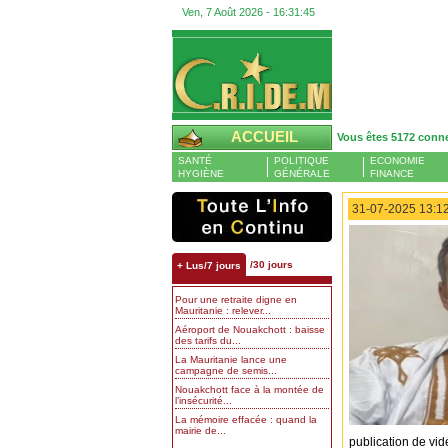
Ven, 7 Août 2026 -
16:31:46
ACCUEIL
Vous êtes 5172 conn
SANTÉ
POLITIQUE
ECONOMIE
HYGIÈNE
GÉNÉRALE
FINANCE
31-07-2025 13:12
/30 jours
+ Lus/7 jours
Pour une retraite digne en
Mauritanie : relever...
Aéroport de Nouakchott : baisse
des tarifs du...
La Mauritanie lance une
campagne de semis...
Nouakchott face à la montée de
l’insécurité...
La mémoire effacée : quand la
mairie de...
publication de vi