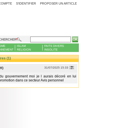
COMPTE
S'IDENTIFIER
PROPOSER UN ARTICLE
CHERCHER
SME
ISLAM
FAITS DIVERS
NNEMENT
RELIGION
INSOLITE
es (1)
(H)
31/07/2025 15:33
 du gouvernement moi je l aurais décoré en lui
 promotion dans ce secteur Avis personnel