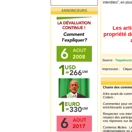
interdites”, en pl
ANNONCEURS
Les art
propriété d
Source :
Taqadoumy
Impression :
Cliquez
Charte des comme
A lire avant de com
Cridem :
Commentez pour enri
enrichissants à parti
Respectez vos interl
respect des partici
vos réponses sur de
Contenus illicites :
réglementations en v