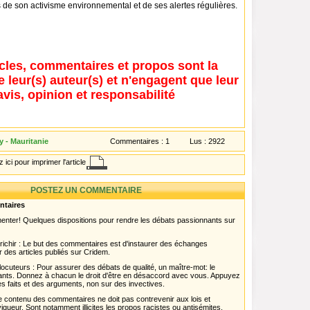
us de son activisme environnemental et de ses alertes régulières.
icles, commentaires et propos sont la
e leur(s) auteur(s) et n'engagent que leur
avis, opinion et responsabilité
 - Mauritanie
Commentaires :
1
Lus :
2922
 ici pour imprimer l'article
POSTEZ UN COMMENTAIRE
ntaires
menter! Quelques dispositions pour rendre les débats passionnants sur
chir : Le but des commentaires est d'instaurer des échanges
r des articles publiés sur Cridem.
ocuteurs : Pour assurer des débats de qualité, un maître-mot: le
pants. Donnez à chacun le droit d'être en désaccord avec vous. Appuyez
s faits et des arguments, non sur des invectives.
 Le contenu des commentaires ne doit pas contrevenir aux lois et
igueur. Sont notamment illicites les propos racistes ou antisémites,