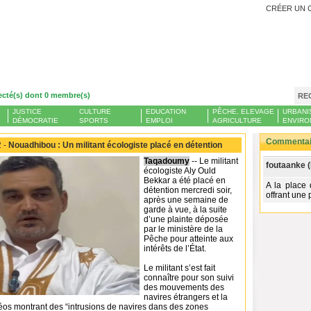
CRÉER UN 
ecté(s) dont 0 membre(s)
RE
JUSTICE
CULTURE
EDUCATION
PÊCHE, ELEVAGE
URBANI
DÉMOCRATIE
SPORTS
EMPLOI
AGRICULTURE
ENVIRO
Commentair
 -
Nouadhibou : Un militant écologiste placé en détention
Taqadoumy
-- Le militant
foutaanke 
écologiste Aly Ould
Bekkar a été placé en
A la place
détention mercredi soir,
offrant une
après une semaine de
garde à vue, à la suite
d’une plainte déposée
par le ministère de la
Pêche pour atteinte aux
intérêts de l’État.
Le militant s’est fait
connaître pour son suivi
des mouvements des
navires étrangers et la
déos montrant des “intrusions de navires dans des zones