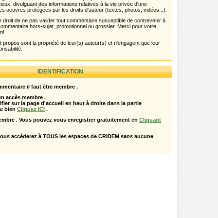
rieux, divulguant des informations relatives à la vie privée d'une
es oeuvres protégées par les droits d'auteur (textes, photos, vidéos...).
 droit de ne pas valider tout commentaire susceptible de contrevenir à
ut commentaire hors-sujet, promotionnel ou grossier. Merci pour votre
m!
propos sont la propriété de leur(s) auteur(s) et n'engagent que leur
onsabilité.
IDENTIFICATION
mentaire il faut être membre .
 un accès membre .
ifier sur la page d'accueil en haut à droite dans la partie
u bien
Cliquez ICI
.
embre . Vous pouvez vous enregistrer gratuitement en
Cliquant
vous accèderez à TOUS les espaces de CRIDEM sans aucune