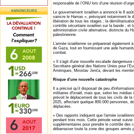
responsable de l’ONU lors d’une réunion d’urge
ANNONCEURS
Le gouvernement israélien a annoncé le 8 août
vaincre le Hamas », prévoyant notamment le
libération de tous les otages ; la démilitarisat
contrôle sécuritaire israélien sur la bande ; et
administration civile alternative, distincte du H
palestinienne.
L’armée israélienne se préparerait également à p
de Gaza, tout en fournissant une aide humanit
combat.
« Il s'agit d'une nouvelle escalade dangereuse d
Secrétaire général des Nations Unies pour l’Eur
Amériques, Miroslav Jenča, devant les membr
Risque d'une nouvelle catastrophe
Il a précisé qu’il disposait de peu d'informations
militaires d'Israël, mais que, selon les médias
prévoit le déplacement de tous les civils de la 
2025, affectant quelque 800.000 personnes, do
déplacées.
« Des rapports indiquent que l'armée israélienne
pendant trois mois. Cette période serait suivi
supplémentaires pour prendre le contrôle des
débarrasser toute la zone des groupes armés pal