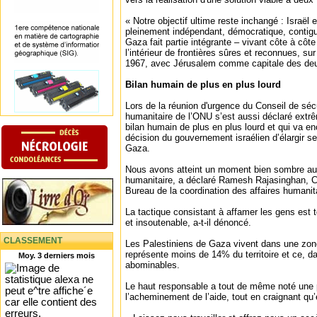
« Notre objectif ultime reste inchangé : Israël e
pleinement indépendant, démocratique, contigu,
Gaza fait partie intégrante – vivant côte à côte
l’intérieur de frontières sûres et reconnues, su
1967, avec Jérusalem comme capitale des deu
Bilan humain de plus en plus lourd
Lors de la réunion d'urgence du Conseil de séc
humanitaire de l’ONU s’est aussi déclaré ext
bilan humain de plus en plus lourd et qui va en
décision du gouvernement israélien d’élargir se
Gaza.
Nous avons atteint un moment bien sombre a
humanitaire, a déclaré Ramesh Rajasinghan, Ch
Bureau de la coordination des affaires humani
La tactique consistant à affamer les gens est 
et insoutenable, a-t-il dénoncé.
CLASSEMENT
Les Palestiniens de Gaza vivent dans une zon
représente moins de 14% du territoire et ce, d
Moy. 3 derniers mois
abominables.
Le haut responsable a tout de même noté une p
l’acheminement de l’aide, tout en craignant qu’