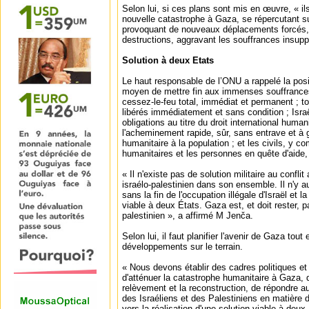
Selon lui, si ces plans sont mis en œuvre, « i
nouvelle catastrophe à Gaza, se répercutant sur
provoquant de nouveaux déplacements forcés,
destructions, aggravant les souffrances insupp
Solution à deux Etats
Le haut responsable de l’ONU a rappelé la posit
moyen de mettre fin aux immenses souffranc
cessez-le-feu total, immédiat et permanent ; t
libérés immédiatement et sans condition ; Israë
obligations au titre du droit international human
l'acheminement rapide, sûr, sans entrave et à g
humanitaire à la population ; et les civils, y co
humanitaires et les personnes en quête d'aide,
« Il n'existe pas de solution militaire au confli
israélo-palestinien dans son ensemble. Il n'y a
sans la fin de l'occupation illégale d'Israël et la
viable à deux États. Gaza est, et doit rester, pa
palestinien », a affirmé M Jenča.
Selon lui, il faut planifier l'avenir de Gaza tou
développements sur le terrain.
« Nous devons établir des cadres politiques et
d'atténuer la catastrophe humanitaire à Gaza, 
relèvement et la reconstruction, de répondre a
des Israéliens et des Palestiniens en matière de
vers la réalisation d'une solution viable à deux É