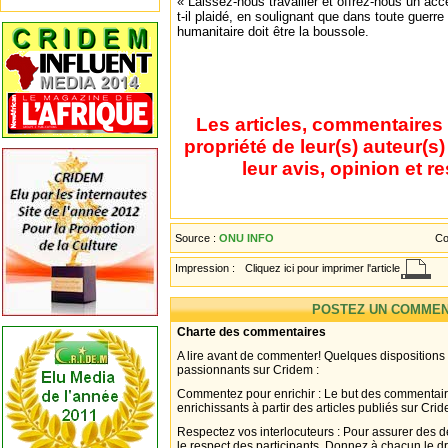
« Laissez-nous travailler et offrez-nous un acc
t-il plaidé, en soulignant que dans toute guerre l
humanitaire doit être la boussole.
Les articles, commentaires 
propriété de leur(s) auteur(s
leur avis, opinion et r
Source :
ONU INFO
Co
Impression :
Cliquez ici pour imprimer l'article
POSTEZ UN COMMEN
Charte des commentaires
A lire avant de commenter! Quelques dispositions
passionnants sur Cridem :
Commentez pour enrichir : Le but des commentair
enrichissants à partir des articles publiés sur Cri
Respectez vos interlocuteurs : Pour assurer des d
le respect des participants. Donnez à chacun le d