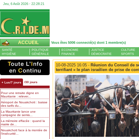
Jeu, 6 Août 2026 -
22:28:22
ACCUEIL
Vous êtes 5006 connecté(s) dont 1 membre(s)
SANTÉ
POLITIQUE
ECONOMIE
JUSTICE
CULTURE
HYGIÈNE
GÉNÉRALE
FINANCE
DÉMOCRATIE
SPORTS
10-08-2025 16:05 -
Réunion du Conseil de sé
terrifiant » le plan israélien de prise de co
/30 jours
+ Lus/7 jours
Pour une retraite digne en
Mauritanie : relever...
Aéroport de Nouakchott : baisse
des tarifs du...
La Mauritanie lance une
campagne de semis...
La mémoire effacée : quand la
mairie de...
Nouakchott face à la montée de
l’insécurité...