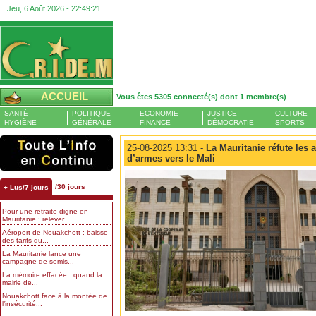
Jeu, 6 Août 2026 -
22:49:22
ACCUEIL
Vous êtes 5305 connecté(s) dont 1 membre(s)
SANTÉ
POLITIQUE
ECONOMIE
JUSTICE
CULTURE
HYGIÈNE
GÉNÉRALE
FINANCE
DÉMOCRATIE
SPORTS
25-08-2025 13:31 -
La Mauritanie réfute les a
d’armes vers le Mali
/30 jours
+ Lus/7 jours
Pour une retraite digne en
Mauritanie : relever...
Aéroport de Nouakchott : baisse
des tarifs du...
La Mauritanie lance une
campagne de semis...
La mémoire effacée : quand la
mairie de...
Nouakchott face à la montée de
l’insécurité...