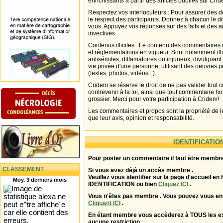
enrichissants à partir des articles publiés sur Cri
Respectez vos interlocuteurs : Pour assurer des d
le respect des participants. Donnez à chacun le d
vous. Appuyez vos réponses sur des faits et des 
invectives.
Contenus illicites : Le contenu des commentaires n
et réglementations en vigueur. Sont notamment illi
antisémites, diffamatoires ou injurieux, divulguant
vie privée d'une personne, utilisant des oeuvres p
(textes, photos, vidéos...).
Cridem se réserve le droit de ne pas valider tout
contrevenir à la loi, ainsi que tout commentaire h
grossier. Merci pour votre participation à Cridem!
Les commentaires et propos sont la propriété de l
que leur avis, opinion et responsabilité.
IDENTIFICATIO
Pour poster un commentaire il faut être membre
CLASSEMENT
Si vous avez déjà un accès membre .
Veuillez vous identifier sur la page d'accueil en 
Moy. 3 derniers mois
IDENTIFICATION ou bien
Cliquez ICI
.
Vous n'êtes pas membre . Vous pouvez vous enr
Cliquant ICI
.
En étant membre vous accèderez à TOUS les 
aucune restriction .