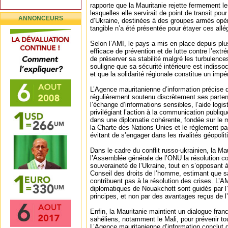
rapporte que la Mauritanie rejette fermement l
lesquelles elle servirait de point de transit p
ANNONCEURS
d’Ukraine, destinées à des groupes armés opé
tangible n’a été présentée pour étayer ces allé
Selon l’AMI, le pays a mis en place depuis plu
efficace de prévention et de lutte contre l’extr
de préserver sa stabilité malgré les turbulenc
souligne que sa sécurité intérieure est indisso
et que la solidarité régionale constitue un impér
L’Agence mauritanienne d’information précise
régulièrement soutenu discrètement ses parten
l’échange d’informations sensibles, l’aide logis
privilégiant l’action à la communication publiqu
dans une diplomatie cohérente, fondée sur le mu
la Charte des Nations Unies et le règlement pac
évitant de s’engager dans les rivalités géopolit
Dans le cadre du conflit russo-ukrainien, la Ma
l’Assemblée générale de l’ONU la résolution co
souveraineté de l’Ukraine, tout en s’opposant à
Conseil des droits de l’homme, estimant que s
contribuent pas à la résolution des crises. L’A
diplomatiques de Nouakchott sont guidés par l’
principes, et non par des avantages reçus de l’
Enfin, la Mauritanie maintient un dialogue fran
sahéliens, notamment le Mali, pour prévenir tout
L’Agence mauritanienne d’information conclut 