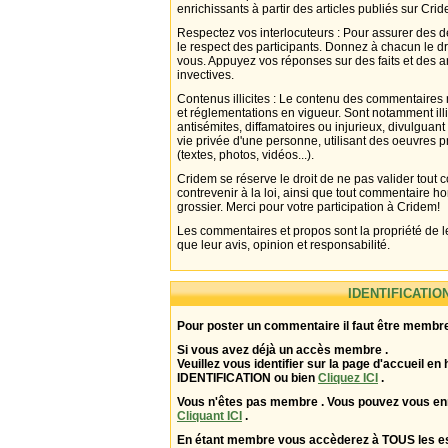
enrichissants à partir des articles publiés sur Cri
Respectez vos interlocuteurs : Pour assurer des d
le respect des participants. Donnez à chacun le d
vous. Appuyez vos réponses sur des faits et des 
invectives.
Contenus illicites : Le contenu des commentaires n
et réglementations en vigueur. Sont notamment illi
antisémites, diffamatoires ou injurieux, divulguant
vie privée d'une personne, utilisant des oeuvres p
(textes, photos, vidéos...).
Cridem se réserve le droit de ne pas valider tout
contrevenir à la loi, ainsi que tout commentaire h
grossier. Merci pour votre participation à Cridem!
Les commentaires et propos sont la propriété de l
que leur avis, opinion et responsabilité.
IDENTIFICATIO
Pour poster un commentaire il faut être membre
Si vous avez déjà un accès membre .
Veuillez vous identifier sur la page d'accueil en 
IDENTIFICATION ou bien
Cliquez ICI
.
Vous n'êtes pas membre . Vous pouvez vous enr
Cliquant ICI
.
En étant membre vous accèderez à TOUS les 