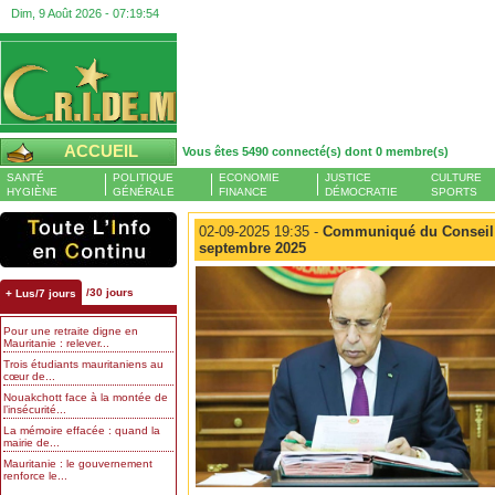
Dim, 9 Août 2026 -
07:19:54
ACCUEIL
Vous êtes 5490 connecté(s) dont 0 membre(s)
SANTÉ
POLITIQUE
ECONOMIE
JUSTICE
CULTURE
HYGIÈNE
GÉNÉRALE
FINANCE
DÉMOCRATIE
SPORTS
02-09-2025 19:35 -
Communiqué du Conseil d
septembre 2025
/30 jours
+ Lus/7 jours
Pour une retraite digne en
Mauritanie : relever...
Trois étudiants mauritaniens au
cœur de...
Nouakchott face à la montée de
l’insécurité...
La mémoire effacée : quand la
mairie de...
Mauritanie : le gouvernement
renforce le...