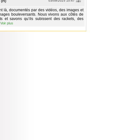
 (H)
03/09/2025 10:47
ont là, documentés par des vidéos, des images et
nages bouleversants. Nous vivons aux côtés de
ts et savons qu’ils subissent des rackets, des
…
Voir plus