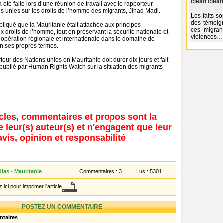
clean clean
 été faite lors d’une réunion de travail avec le rapporteur
s unies sur les droits de l’homme des migrants, Jihad Madi.
Les faits s
des témoig
liqué que la Mauritanie était attachée aux principes
ces migran
x droits de l’homme, tout en préservant la sécurité nationale et
violences
oopération régionale et internationale dans le domaine de
on ses propres termes.
teur des Nations unies en Mauritanie doit durer dix jours et fait
 publié par Human Rights Watch sur la situation des migrants
icles, commentaires et propos sont la
e leur(s) auteur(s) et n'engagent que leur
avis, opinion et responsabilité
ias - Mauritanie
Commentaires :
3
Lus :
5301
 ici pour imprimer l'article
POSTEZ UN COMMENTAIRE
ntaires