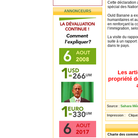
Cette déclaration a
spécial des Nation
ANNONCEURS
Ould Banane a exp
humanitaires et au
en renforçant la c
l’immigration, sel
La visite du rappor
suite à un rapport
dans le pays.
Les art
propriété d
Source :
Sahara Méd
Impression :
Cliquez
Charte des comme