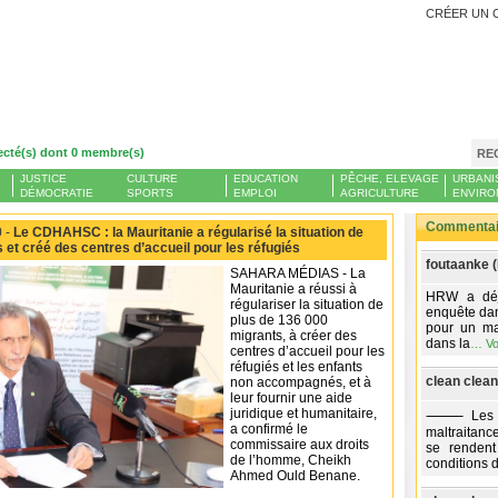
CRÉER UN 
ecté(s) dont 0 membre(s)
RE
JUSTICE
CULTURE
EDUCATION
PÊCHE, ELEVAGE
URBANI
DÉMOCRATIE
SPORTS
EMPLOI
AGRICULTURE
ENVIRO
Commentair
 -
Le CDHAHSC : la Mauritanie a régularisé la situation de
 et créé des centres d’accueil pour les réfugiés
foutaanke 
SAHARA MÉDIAS - La
Mauritanie a réussi à
HRW a déjà
régulariser la situation de
enquête dan
plus de 136 000
pour un ma
migrants, à créer des
dans la
…
Vo
centres d’accueil pour les
réfugiés et les enfants
clean clean
non accompagnés, et à
leur fournir une aide
juridique et humanitaire,
⸻ Les pay
a confirmé le
maltraitanc
commissaire aux droits
se rendent
de l’homme, Cheikh
conditions 
Ahmed Ould Benane.