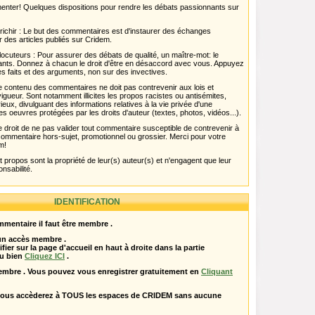
menter! Quelques dispositions pour rendre les débats passionnants sur
chir : Le but des commentaires est d'instaurer des échanges
r des articles publiés sur Cridem.
ocuteurs : Pour assurer des débats de qualité, un maître-mot: le
pants. Donnez à chacun le droit d'être en désaccord avec vous. Appuyez
s faits et des arguments, non sur des invectives.
 Le contenu des commentaires ne doit pas contrevenir aux lois et
igueur. Sont notamment illicites les propos racistes ou antisémites,
rieux, divulguant des informations relatives à la vie privée d'une
es oeuvres protégées par les droits d'auteur (textes, photos, vidéos...).
 droit de ne pas valider tout commentaire susceptible de contrevenir à
ut commentaire hors-sujet, promotionnel ou grossier. Merci pour votre
m!
propos sont la propriété de leur(s) auteur(s) et n'engagent que leur
onsabilité.
IDENTIFICATION
mentaire il faut être membre .
 un accès membre .
ifier sur la page d'accueil en haut à droite dans la partie
u bien
Cliquez ICI
.
embre . Vous pouvez vous enregistrer gratuitement en
Cliquant
vous accèderez à TOUS les espaces de CRIDEM sans aucune