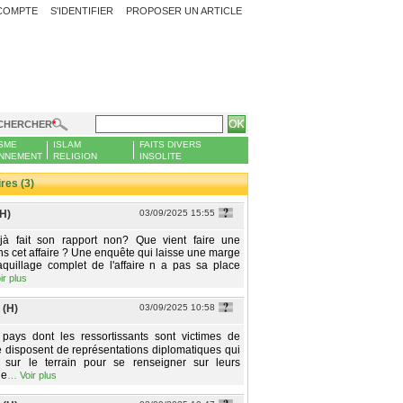
COMPTE
S'IDENTIFIER
PROPOSER UN ARTICLE
CHERCHER
SME
ISLAM
FAITS DIVERS
NNEMENT
RELIGION
INSOLITE
es (3)
(H)
03/09/2025 15:55
 fait son rapport non? Que vient faire une
s cet affaire ? Une enquête qui laisse une marge
quillage complet de l'affaire n a pas sa place
ir plus
 (H)
03/09/2025 10:58
s dont les ressortissants sont victimes de
e disposent de représentations diplomatiques qui
 sur le terrain pour se renseigner sur leurs
de
…
Voir plus