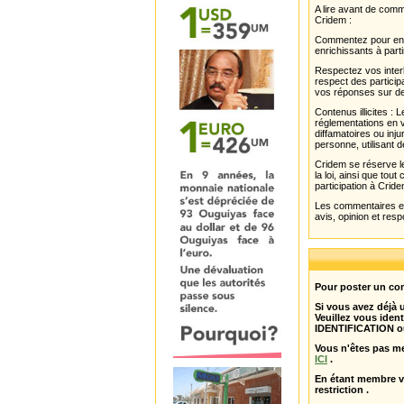
A lire avant de com
Cridem :
Commentez pour enri
enrichissants à parti
Respectez vos interl
respect des partici
vos réponses sur de
Contenus illicites :
réglementations en v
diffamatoires ou inju
personne, utilisant d
Cridem se réserve le
la loi, ainsi que to
participation à Cride
Les commentaires et 
avis, opinion et resp
Pour poster un com
Si vous avez déjà
Veuillez vous ident
IDENTIFICATION o
Vous n'êtes pas m
ICI
.
En étant membre 
restriction .