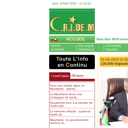
Sam, 8 Août 2026 -
12:23:22
ACCUEIL
Vous êtes 5679 conn
SANTÉ
POLITIQUE
ECONOMIE
HYGIÈNE
GÉNÉRALE
FINANCE
03-09-2025 01:00
136.000 migrants
/30 jours
+ Lus/7 jours
Pour une retraite digne en
Mauritanie : relever...
La Mauritanie lance une
campagne de semis...
Nouakchott face à la montée de
l’insécurité...
La mémoire effacée : quand la
mairie de...
Mauritanie : le gouvernement
renforce le...