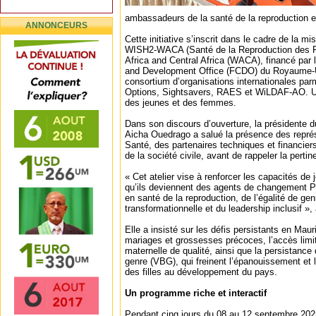
ambassadeurs de la santé de la reproduction e
ANNONCEURS
Cette initiative s’inscrit dans le cadre de la
WISH2-WACA (Santé de la Reproduction des 
Africa and Central Africa (WACA), financé pa
and Development Office (FCDO) du Royaume-U
consortium d’organisations internationales par
Options, Sightsavers, RAES et WiLDAF-AO. Un
des jeunes et des femmes.
Dans son discours d’ouverture, la président
Aicha Ouedrago a salué la présence des représ
Santé, des partenaires techniques et financier
de la société civile, avant de rappeler la pertine
« Cet atelier vise à renforcer les capacités d
qu’ils deviennent des agents de changement P
en santé de la reproduction, de l’égalité de ge
transformationnelle et du leadership inclusif », 
Elle a insisté sur les défis persistants en Mau
mariages et grossesses précoces, l’accès limi
maternelle de qualité, ainsi que la persistance
genre (VBG), qui freinent l’épanouissement et 
des filles au développement du pays.
Un programme riche et interactif
Pendant cinq jours du 08 au 12 septembre 2025