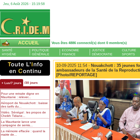
Jeu, 6 Août 2026 -
15:19:59
ACCUEIL
Vous êtes 4886 connecté(s) dont 0 membre(s)
SANTÉ
POLITIQUE
ECONOMIE
JUSTICE
CULTURE
HYGIÈNE
GÉNÉRALE
FINANCE
DÉMOCRATIE
SPORTS
10-09-2025 11:54 -
Nouakchott : 35 jeunes 
ambassadeurs de la Santé de la Reproduct
[Photo/REPORTAGE]
/30 jours
+ Lus/7 jours
Pour une retraite digne en
Mauritanie : relever...
Aéroport de Nouakchott : baisse
des tarifs du...
Vidéo. Sénégal : les propos de
Cheikh Tidiane...
La Mauritanie lance une
campagne de semis...
La mémoire effacée : quand la
mairie de...