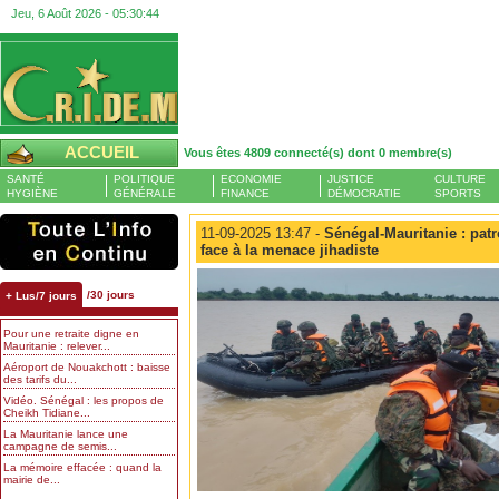
Jeu, 6 Août 2026 -
05:30:44
ACCUEIL
Vous êtes 4809 connecté(s) dont 0 membre(s)
SANTÉ
POLITIQUE
ECONOMIE
JUSTICE
CULTURE
HYGIÈNE
GÉNÉRALE
FINANCE
DÉMOCRATIE
SPORTS
11-09-2025 13:47 -
Sénégal-Mauritanie : patro
face à la menace jihadiste
/30 jours
+ Lus/7 jours
Pour une retraite digne en
Mauritanie : relever...
Aéroport de Nouakchott : baisse
des tarifs du...
Vidéo. Sénégal : les propos de
Cheikh Tidiane...
La Mauritanie lance une
campagne de semis...
La mémoire effacée : quand la
mairie de...