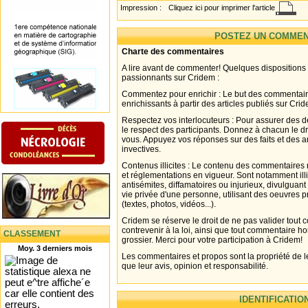
Impression :
Cliquez ici pour imprimer l'article
POSTEZ UN COMMEN
Charte des commentaires
A lire avant de commenter! Quelques dispositions
passionnants sur Cridem :
Commentez pour enrichir : Le but des commentair
enrichissants à partir des articles publiés sur Cri
Respectez vos interlocuteurs : Pour assurer des d
le respect des participants. Donnez à chacun le d
vous. Appuyez vos réponses sur des faits et des 
invectives.
Contenus illicites : Le contenu des commentaires n
et réglementations en vigueur. Sont notamment illi
antisémites, diffamatoires ou injurieux, divulguant
vie privée d'une personne, utilisant des oeuvres p
(textes, photos, vidéos...).
Cridem se réserve le droit de ne pas valider tout
contrevenir à la loi, ainsi que tout commentaire h
CLASSEMENT
grossier. Merci pour votre participation à Cridem!
Moy. 3 derniers mois
Les commentaires et propos sont la propriété de l
que leur avis, opinion et responsabilité.
IDENTIFICATIO