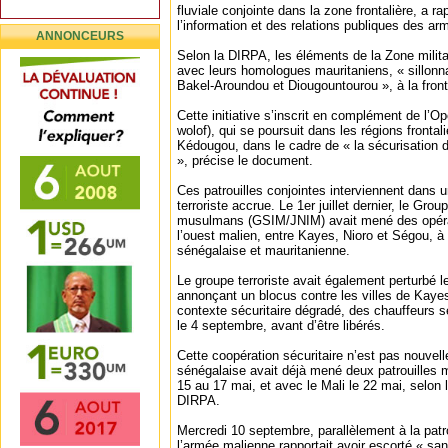
fluviale conjointe dans la zone frontalière, a r
l’information et des relations publiques des a
ANNONCEURS
Selon la DIRPA, les éléments de la Zone militai
avec leurs homologues mauritaniens, « sillonna
Bakel-Aroundou et Diougountourou », à la front
Cette initiative s’inscrit en complément de l’O
wolof), qui se poursuit dans les régions front
Kédougou, dans le cadre de « la sécurisation d
», précise le document.
Ces patrouilles conjointes interviennent dans
terroriste accrue. Le 1er juillet dernier, le Gro
musulmans (GSIM/JNIM) avait mené des opér
l’ouest malien, entre Kayes, Nioro et Ségou, à 
sénégalaise et mauritanienne.
Le groupe terroriste avait également perturbé l
annonçant un blocus contre les villes de Kaye
contexte sécuritaire dégradé, des chauffeurs s
le 4 septembre, avant d’être libérés.
Cette coopération sécuritaire n’est pas nouvel
sénégalaise avait déjà mené deux patrouilles m
15 au 17 mai, et avec le Mali le 22 mai, selon
DIRPA.
Mercredi 10 septembre, parallèlement à la patr
l’armée malienne rapportait avoir escorté « sa