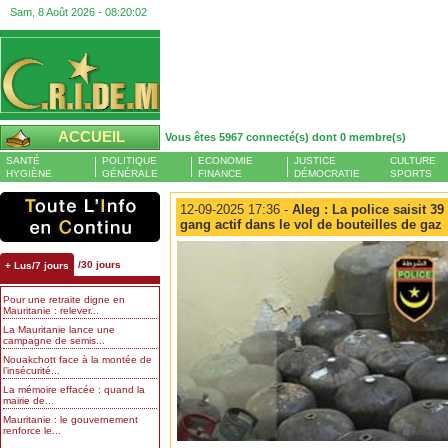
Sam, 8 Août 2026 -
08:20:03
ACCUEIL
Vous êtes 5967 connecté(s) dont 0 membre(s)
SANTÉ
POLITIQUE
ECONOMIE
JUSTICE
CULTURE
HYGIÈNE
GÉNÉRALE
FINANCE
DÉMOCRATIE
SPORTS
12-09-2025 17:36 -
Aleg : La police saisit 39
gang actif dans le vol de bouteilles de gaz
/30 jours
+ Lus/7 jours
Pour une retraite digne en
Mauritanie : relever...
La Mauritanie lance une
campagne de semis...
Nouakchott face à la montée de
l’insécurité...
La mémoire effacée : quand la
mairie de...
Mauritanie : le gouvernement
renforce le...