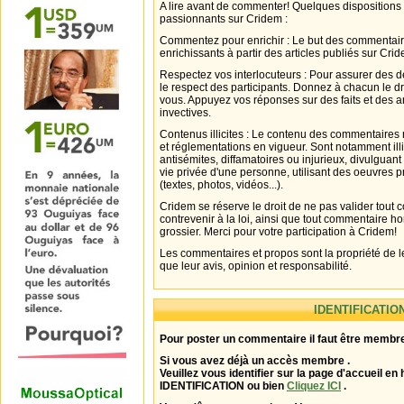
A lire avant de commenter! Quelques dispositions
passionnants sur Cridem :
Commentez pour enrichir : Le but des commentair
enrichissants à partir des articles publiés sur Cri
Respectez vos interlocuteurs : Pour assurer des d
le respect des participants. Donnez à chacun le d
vous. Appuyez vos réponses sur des faits et des 
invectives.
Contenus illicites : Le contenu des commentaires n
et réglementations en vigueur. Sont notamment illi
antisémites, diffamatoires ou injurieux, divulguant
vie privée d'une personne, utilisant des oeuvres p
(textes, photos, vidéos...).
Cridem se réserve le droit de ne pas valider tout
contrevenir à la loi, ainsi que tout commentaire h
grossier. Merci pour votre participation à Cridem!
Les commentaires et propos sont la propriété de l
que leur avis, opinion et responsabilité.
IDENTIFICATIO
Pour poster un commentaire il faut être membre
Si vous avez déjà un accès membre .
Veuillez vous identifier sur la page d'accueil en 
IDENTIFICATION ou bien
Cliquez ICI
.