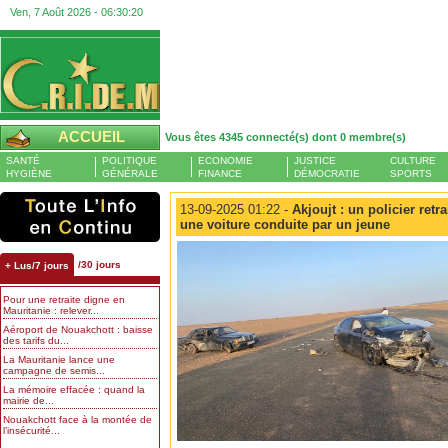
Ven, 7 Août 2026 -
06:30:21
ACCUEIL
Vous êtes 4345 connecté(s) dont 0 membre(s)
SANTÉ
POLITIQUE
ECONOMIE
JUSTICE
CULTURE
HYGIÈNE
GÉNÉRALE
FINANCE
DÉMOCRATIE
SPORTS
13-09-2025 01:22 -
Akjoujt : un policier retr
une voiture conduite par un jeune
/30 jours
+ Lus/7 jours
Pour une retraite digne en
Mauritanie : relever...
Aéroport de Nouakchott : baisse
des tarifs du...
La Mauritanie lance une
campagne de semis...
La mémoire effacée : quand la
mairie de...
Nouakchott face à la montée de
l’insécurité...