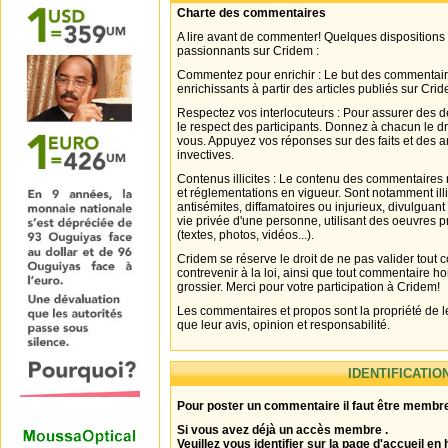
Charte des commentaires
A lire avant de commenter! Quelques dispositions
passionnants sur Cridem :
Commentez pour enrichir : Le but des commentair
enrichissants à partir des articles publiés sur Cri
Respectez vos interlocuteurs : Pour assurer des d
le respect des participants. Donnez à chacun le d
vous. Appuyez vos réponses sur des faits et des 
invectives.
Contenus illicites : Le contenu des commentaires n
et réglementations en vigueur. Sont notamment illi
antisémites, diffamatoires ou injurieux, divulguant
vie privée d'une personne, utilisant des oeuvres p
(textes, photos, vidéos...).
Cridem se réserve le droit de ne pas valider tout
contrevenir à la loi, ainsi que tout commentaire h
grossier. Merci pour votre participation à Cridem!
Les commentaires et propos sont la propriété de l
que leur avis, opinion et responsabilité.
IDENTIFICATIO
Pour poster un commentaire il faut être membre
Si vous avez déjà un accès membre .
Veuillez vous identifier sur la page d'accueil en 