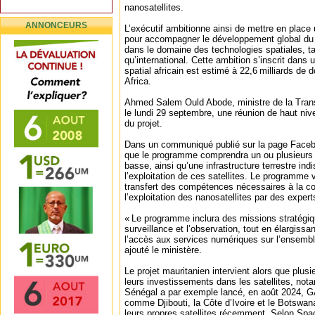
nanosatellites.
ANNONCEURS
L’exécutif ambitionne ainsi de mettre en place
pour accompagner le développement global du p
dans le domaine des technologies spatiales, ta
qu’international. Cette ambition s’inscrit dans
spatial africain est estimé à 22,6 milliards de 
Africa.
Ahmed Salem Ould Abode, ministre de la Trans
le lundi 29 septembre, une réunion de haut niv
du projet.
Dans un communiqué publié sur la page Faceboo
que le programme comprendra un ou plusieurs n
basse, ainsi qu’une infrastructure terrestre ind
l’exploitation de ces satellites. Le programme 
transfert des compétences nécessaires à la con
l’exploitation des nanosatellites par des exper
« Le programme inclura des missions stratégiqu
surveillance et l’observation, tout en élargissan
l’accès aux services numériques sur l’ensemble 
ajouté le ministère.
Le projet mauritanien intervient alors que plusi
leurs investissements dans les satellites, not
Sénégal a par exemple lancé, en août 2024, 
comme Djibouti, la Côte d’Ivoire et le Botswan
leurs propres satellites récemment. Selon Spac