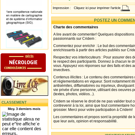
Impression :
Cliquez ici pour imprimer l'article
POSTEZ UN COMMEN
Charte des commentaires
A lire avant de commenter! Quelques dispositions
passionnants sur Cridem :
Commentez pour enrichir : Le but des commentair
enrichissants à partir des articles publiés sur Cri
Respectez vos interlocuteurs : Pour assurer des d
le respect des participants. Donnez à chacun le d
vous. Appuyez vos réponses sur des faits et des 
invectives.
Contenus illicites : Le contenu des commentaires n
et réglementations en vigueur. Sont notamment illi
antisémites, diffamatoires ou injurieux, divulguant
vie privée d'une personne, utilisant des oeuvres p
(textes, photos, vidéos...).
Cridem se réserve le droit de ne pas valider tout
CLASSEMENT
contrevenir à la loi, ainsi que tout commentaire h
Moy. 3 derniers mois
grossier. Merci pour votre participation à Cridem!
Les commentaires et propos sont la propriété de l
que leur avis, opinion et responsabilité.