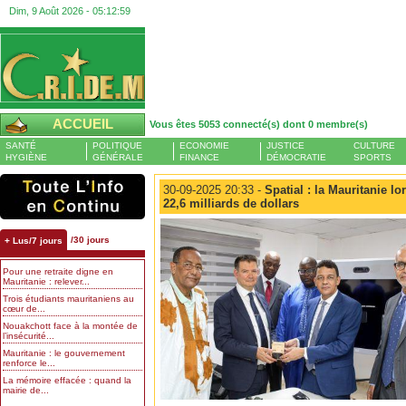
Dim, 9 Août 2026 -
05:12:59
ACCUEIL
Vous êtes 5053 connecté(s) dont 0 membre(s)
SANTÉ
POLITIQUE
ECONOMIE
JUSTICE
CULTURE
HYGIÈNE
GÉNÉRALE
FINANCE
DÉMOCRATIE
SPORTS
30-09-2025 20:33 -
Spatial : la Mauritanie l
22,6 milliards de dollars
/30 jours
+ Lus/7 jours
Pour une retraite digne en
Mauritanie : relever...
Trois étudiants mauritaniens au
cœur de...
Nouakchott face à la montée de
l’insécurité...
Mauritanie : le gouvernement
renforce le...
La mémoire effacée : quand la
mairie de...