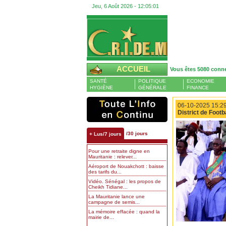
Jeu, 6 Août 2026 -
12:05:02
ACCUEIL
Vous êtes 5080 conn
SANTÉ
POLITIQUE
ECONOMIE
HYGIÈNE
GÉNÉRALE
FINANCE
06-10-2025 15:29
District de Foot
/30 jours
+ Lus/7 jours
Pour une retraite digne en
Mauritanie : relever...
Aéroport de Nouakchott : baisse
des tarifs du...
Vidéo. Sénégal : les propos de
Cheikh Tidiane...
La Mauritanie lance une
campagne de semis...
La mémoire effacée : quand la
mairie de...