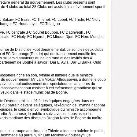
rétaire général du gouvernement. Les clubs présents sont
 de 4 clubs au total 28 Clubs ont assisté à cet évènement sportif
 Bakaw, FC Base, FC Thiénel, FC Lopél, FC Thide, FC Nioly
ubango, FC Houdalaye , FC Thialgou
yé, FC centrale ,FC Gourel Boubou, FC Daghvegh , FC
cale, FC Nioly, FC Ngorel , FC Mboon Djeri, FC Hore Mondjie
tournoi de District de Foot départemental, ce sont les deux clubs
et FC Doubango(Toulde) qui ont franchement mouillé les
s milliers d’amateurs du ballon rond et des invités des 4
tement de Boghé à savoir : Dar El Avia, Dar El Barka, Ould
mosphère riche en son, rythme et lumière que le ministre
l du gouvernement Mr Lam Moktar Alhousseyni, a donné le coup
salves d’applaudissement des spectateurs et amateurs du
 massivement pour assister à cet évènement grandiose qui se
rs yeux, dans le stade municipal de Boghé.
s de l’événement : le défilé des équipes engagées dans ce
e du parrain devant les équipes, l'exécution de l'hymne national
 équipes, le coup d’envoi symbolique du ministre accompagné
partie. A la pause, le public a suivi avec enthousiasme la
 arts martiaux des disciples Dragon Noirs de Boghé du maître
tion de la troupe artistique de Thiede a tenu en haleine le public,
t hommage au parrain, Mr Lam Mokhtar Alhousseyni (le