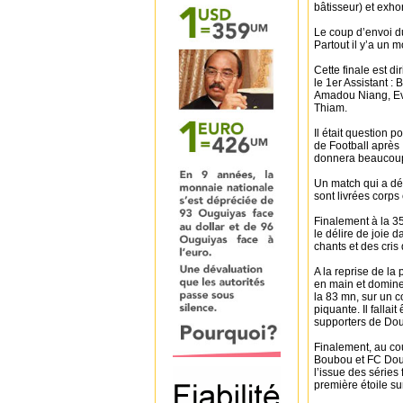
bâtisseur) et exho
Le coup d’envoi d
Partout il y’a un
Cette finale est di
le 1er Assistant :
Amadou Niang, E
Thiam.
Il était question 
de Football après
donnera beaucoup 
Un match qui a dé
sont livrées corps
Finalement à la 35
le délire de joie 
chants et des cris 
A la reprise de l
en main et domine t
la 83 mn, sur un c
piquante. Il fallai
supporters de Doub
Finalement, au coup
Boubou et FC Douba
l’issue des séries
première étoile sur 