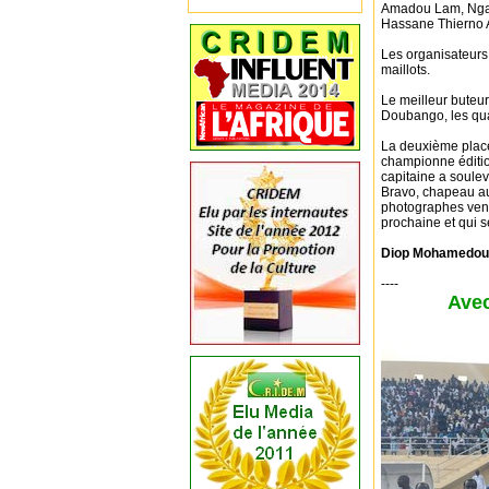
Amadou Lam, Ngaid
Hassane Thierno A
Les organisateurs 
maillots.
Le meilleur buteur 
Doubango, les quat
La deuxième place
championne éditio
capitaine a soule
Bravo, chapeau aux
photographes venu
prochaine et qui s
Diop Mohamedo
----
Avec