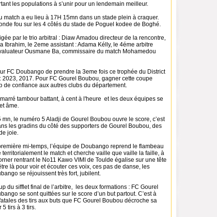
rtant les populations à s’unir pour un lendemain meilleur.
u match a eu lieu à 17H 15mn dans un stade plein à craquer.
 monde fou sur les 4 côtés du stade de Poguel kodee de Boghé.
rigée par le trio arbitral : Diaw Amadou directeur de la rencontre,
 Ba Ibrahim, le 2eme assistant : Adama Kélly, le 4éme arbitre
valuateur Ousmane Ba, commissaire du match Mohamedou
pour FC Doubango de prendre la 3eme fois ce trophée du District
 : 2023, 2017. Pour FC Gourel Boubou, gagner cette coupe
de confiance aux autres clubs du département.
marré tambour battant, à cent à l'heure et les deux équipes se
 et âme.
 mn, le numéro 5 Aladji de Gourel Boubou ouvre le score, c’est
dans les gradins du côté des supporters de Gourel Boubou, des
de joie.
a première mi-temps, l’équipe de Doubango reprend le flambeau
erritorialement le match et cherche vaille que vaille la faille, à
orner rentrant le No11 Kawo VIMI de Toulde égalise sur une tête
t être là pour voir et écouter ces voix, ces pas de danse, les
ango se réjouissent très fort, jubilent.
 du sifflet final de l’arbitre, les deux formations : FC Gourel
ngo se sont quittées sur le score d’un but partout. C’est à
 fatales des tirs aux buts que FC Gourel Boubou décroche sa
5 tirs à 3 tirs.