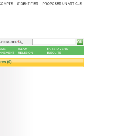
COMPTE
S'IDENTIFIER
PROPOSER UN ARTICLE
CHERCHER
SME
ISLAM
FAITS DIVERS
NNEMENT
RELIGION
INSOLITE
es (0)