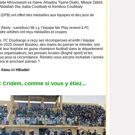
e Alhousseyni ex maire, Amadou Tijane Diallo, Mbaye Djibril,
bdallah Dia, baba Coulibaly et Kembou Coulibaly.
(DFB) ont offert des médailles aux équipes et des jeux de
(Nioly –carrefour) Mr Ly, l’équipe fair Play revient à FC
re arbitres ont reçu médailles et coupes.
, FC Doubango a reçu ses récompenses et enfin l’équipe
n 2025 Gourel Boubou, des mains du parrain le ministre, son
vé leur trophée en guise champion football dans le département.
 organisateurs, les presses locales (Boghé sport) et les
s pour la circonstance. Rendez-vous est pris inchallah l’année
era le prochain parrain ?
u Abou
dit
HBodiel
 Cridem, comme si vous y étiez...