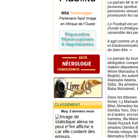
Le parrain Mr le m
jeunesse sportive 
personnes venues 
promouvoir les val
Le Football est un 
d'unité et d'intégr
rassemble des per
Il agit comme un 
et d'autonomisatio
du bien-être. »
Le parrain du tou
délégation compre
Hakem départemen
Wone Mamadou Woi
Boghé), les autori
Alassane Adama, 
Djiby., Ba amado
Baba Mohamed , E
Dans les tribunes 
Kime), Ly Mamado
CLASSEMENT
Bilal, Ahmedou be
Demba Yero, Dia 
Moy. 3 derniers mois
et d’autres, enco
hamdou, ⁠Ba Mamo
Abdel Razack Kelly
amadou Demba Bar
Peinda ndiaye, Ma
Mamadou Elhadj s