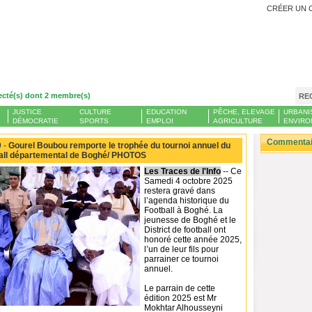
CRÉER UN 
ecté(s) dont 2 membre(s)
RE
JUSTICE
CULTURE
EDUCATION
PÊCHE, ELEVAGE
URBANI
DÉMOCRATIE
SPORTS
EMPLOI
AGRICULTURE
ENVIRO
Commentair
 -
Gourel Boubou remporte le trophée du tournoi annuel du
ball départemental de Boghé/ PHOTOS
Les Traces de l'Info
-- Ce
Samedi 4 octobre 2025
restera gravé dans
l’agenda historique du
Football à Boghé. La
jeunesse de Boghé et le
District de football ont
honoré cette année 2025,
l’un de leur fils pour
parrainer ce tournoi
annuel.
Le parrain de cette
édition 2025 est Mr
Mokhtar Alhousseyni