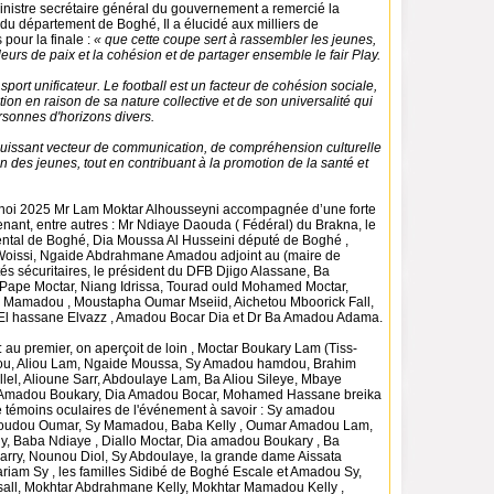
inistre secrétaire général du gouvernement a remercié la
du département de Boghé, Il a élucidé aux milliers de
pour la finale :
« que cette coupe sert à rassembler les jeunes,
eurs de paix et la cohésion et de partager ensemble le fair Play.
sport unificateur. Le football est un facteur de cohésion sociale,
ation en raison de sa nature collective et de son universalité qui
sonnes d'horizons divers.
puissant vecteur de communication, de compréhension culturelle
n des jeunes, tout en contribuant à la promotion de la santé et
rnoi 2025 Mr Lam Moktar Alhousseyni accompagnée d’une forte
nant, entre autres : Mr Ndiaye Daouda ( Fédéral) du Brakna, le
tal de Boghé, Dia Moussa Al Husseini député de Boghé ,
ssi, Ngaide Abdrahmane Amadou adjoint au (maire de
tés sécuritaires, le président du DFB Djigo Alassane, Ba
Pape Moctar, Niang Idrissa, Tourad ould Mohamed Moctar,
u Mamadou , Moustapha Oumar Mseiid, Aichetou Mboorick Fall,
l hassane Elvazz , Amadou Bocar Dia et Dr Ba Amadou Adama.
: au premier, on aperçoit de loin , Moctar Boukary Lam (Tiss-
u, Aliou Lam, Ngaide Moussa, Sy Amadou hamdou, Brahim
llel, Alioune Sarr, Abdoulaye Lam, Ba Aliou Sileye, Mbaye
Amadou Boukary, Dia Amadou Bocar, Mohamed Hassane breika
re témoins oculaires de l'événement à savoir : Sy amadou
udou Oumar, ⁠Sy Mamadou, ⁠Baba Kelly , ⁠Oumar Amadou Lam,
, ⁠Baba Ndiaye , ⁠Diallo Moctar, Dia amadou Boukary , Ba
ry, Nounou Diol, Sy Abdoulaye, la grande dame Aissata
riam Sy , les familles Sidibé de Boghé Escale et Amadou Sy,
all, Mokhtar Abdrahmane Kelly, Mokhtar Mamadou Kelly ,