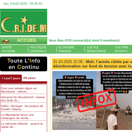
Jeu, 6 Août 2026 -
05:28:46
ACCUEIL
Vous êtes 4743 connecté(s) dont 0 membre(s)
SANTÉ
POLITIQUE
ECONOMIE
JUSTICE
CULTURE
HYGIÈNE
GÉNÉRALE
FINANCE
DÉMOCRATIE
SPORTS
31-10-2025 15:08 -
Mali: l’armée ciblée par 
désinformation sur fond de tension avec la
/30 jours
+ Lus/7 jours
Pour une retraite digne en
Mauritanie : relever...
Aéroport de Nouakchott : baisse
des tarifs du...
Vidéo. Sénégal : les propos de
Cheikh Tidiane...
La Mauritanie lance une
campagne de semis...
La mémoire effacée : quand la
mairie de...