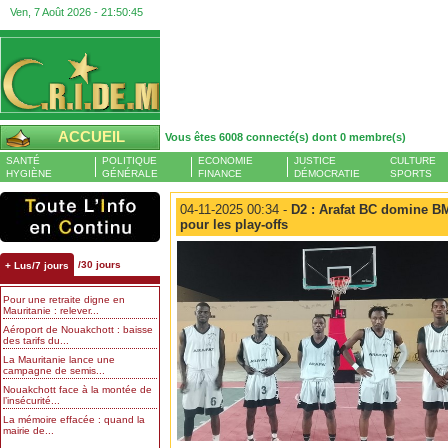
Ven, 7 Août 2026 -
21:50:45
ACCUEIL
Vous êtes 6008 connecté(s) dont 0 membre(s)
SANTÉ
POLITIQUE
ECONOMIE
JUSTICE
CULTURE
HYGIÈNE
GÉNÉRALE
FINANCE
DÉMOCRATIE
SPORTS
04-11-2025 00:34 -
D2 : Arafat BC domine BM
pour les play-offs
/30 jours
+ Lus/7 jours
Pour une retraite digne en
Mauritanie : relever...
Aéroport de Nouakchott : baisse
des tarifs du...
La Mauritanie lance une
campagne de semis...
Nouakchott face à la montée de
l’insécurité...
La mémoire effacée : quand la
mairie de...