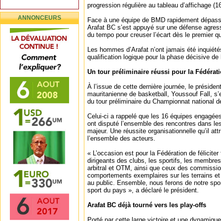
progression régulière au tableau d’affichage (16
ANNONCEURS
Face à une équipe de BMD rapidement dépassée
Arafat BC s’est appuyé sur une défense agress
du tempo pour creuser l’écart dès le premier q
Les hommes d’Arafat n’ont jamais été inquiétés
qualification logique pour la phase décisive de 
Un tour préliminaire réussi pour la Fédérat
À l’issue de cette dernière journée, le présiden
mauritanienne de basketball, Youssouf Fall, s’
du tour préliminaire du Championnat national d
Celui-ci a rappelé que les 16 équipes engagée
ont disputé l’ensemble des rencontres dans le
majeur. Une réussite organisationnelle qu’il at
l’ensemble des acteurs.
« L’occasion est pour la Fédération de féliciter
dirigeants des clubs, les sportifs, les membre
arbitral et OTM, ainsi que ceux des commission
comportements exemplaires sur les terrains et
au public. Ensemble, nous ferons de notre spor
sport du pays », a déclaré le président.
Arafat BC déjà tourné vers les play-offs
Porté par cette large victoire et une dynamiqu