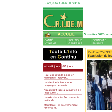
Sam, 8 Août 2026 -
06:24:57
ACCUEIL
Vous êtes 5642 conn
SANTÉ
POLITIQUE
ECONOMIE
HYGIÈNE
GÉNÉRALE
FINANCE
27-11-2025 09:13
l’exclusion de l
/30 jours
+ Lus/7 jours
Pour une retraite digne en
Mauritanie : relever...
La Mauritanie lance une
campagne de semis...
Nouakchott face à la montée de
l’insécurité...
La mémoire effacée : quand la
mairie de...
Mauritanie : le gouvernement
renforce le...