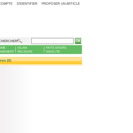
COMPTE
S'IDENTIFIER
PROPOSER UN ARTICLE
CHERCHER
SME
ISLAM
FAITS DIVERS
NNEMENT
RELIGION
INSOLITE
es (0)