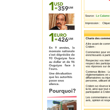
Source :
Le Calame 
Impression :
Cliquez
Charte des comme
A lire avant de com
Cridem :
Commentez pour enri
enrichissants à parti
Respectez vos interl
respect des partici
vos réponses sur de
Contenus illicites :
réglementations en v
diffamatoires ou inju
personne, utilisant d
Cridem se réserve le
la loi, ainsi que to
participation à Cride
Les commentaires et 
avis, opinion et resp