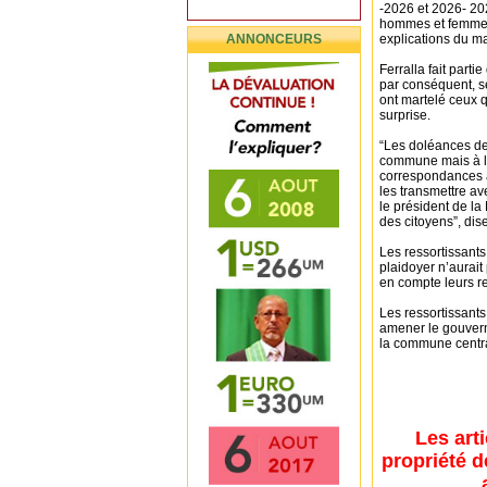
-2026 et 2026- 20
hommes et femmes 
ANNONCEURS
explications du m
Ferralla fait par
par conséquent, se
ont martelé ceux q
surprise.
“Les doléances de 
commune mais à l’
correspondances a
les transmettre a
le président de la
des citoyens”, dise
Les ressortissants
plaidoyer n’aurai
en compte leurs r
Les ressortissants
amener le gouvern
la commune centr
Les art
propriété d