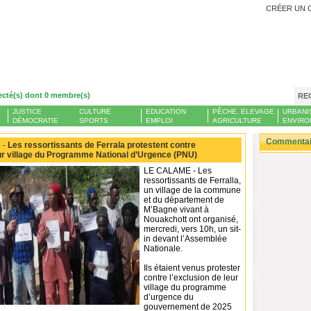
CRÉER UN 
ecté(s) dont 0 membre(s)
RE
JUSTICE
CULTURE
EDUCATION
PÊCHE, ELEVAGE
URBANI
DÉMOCRATIE
SPORTS
EMPLOI
AGRICULTURE
ENVIRO
Commentair
 -
Les ressortissants de Ferrala protestent contre
eur village du Programme National d’Urgence (PNU)
LE CALAME - Les
ressortissants de Ferralla,
un village de la commune
et du département de
M’Bagne vivant à
Nouakchott ont organisé,
mercredi, vers 10h, un sit-
in devant l’Assemblée
Nationale.
Ils étaient venus protester
contre l’exclusion de leur
village du programme
d’urgence du
gouvernement de 2025