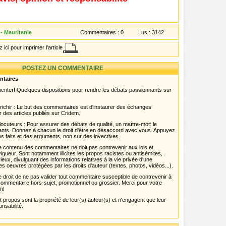
- Mauritanie
Commentaires :
0
Lus :
3142
 ici pour imprimer l'article
POSTEZ UN COMMENTAIRE
ntaires
menter! Quelques dispositions pour rendre les débats passionnants sur
chir : Le but des commentaires est d'instaurer des échanges
r des articles publiés sur Cridem.
ocuteurs : Pour assurer des débats de qualité, un maître-mot: le
pants. Donnez à chacun le droit d'être en désaccord avec vous. Appuyez
s faits et des arguments, non sur des invectives.
 Le contenu des commentaires ne doit pas contrevenir aux lois et
igueur. Sont notamment illicites les propos racistes ou antisémites,
rieux, divulguant des informations relatives à la vie privée d'une
es oeuvres protégées par les droits d'auteur (textes, photos, vidéos...).
 droit de ne pas valider tout commentaire susceptible de contrevenir à
ut commentaire hors-sujet, promotionnel ou grossier. Merci pour votre
m!
propos sont la propriété de leur(s) auteur(s) et n'engagent que leur
onsabilité.