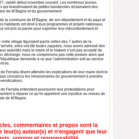
27, validé début novembre courant. Les nombreux jeunes
qui brandissaient de petites banderoles réclamaient des
aire de M’Bagne et du gouvernement.
tie de la commune de M’Bagne, de son département et du pays et
s habitants ont droit à tous programmes et projets nationaux,
ui ont pris la parole pour exprimer leur mécontentement et
notre village figuraient parmi celles des 7 autres de la
arrivée, elles ont été toutes zappées, nous avons adressé des
ux autorités mais le maire et le Hakem n’ont pas accepté de
vec décharge, nous ne comprenons pas cette posture alors que
 République demande à ce que l’administration soit au service
nt-ils.
 de Ferralla disent attendre les explications de leur maire dont le
t pas convaincu les missionnaires du gouvernement à prendre
evendications.
 de Ferralla entendent poursuivre leur protestations pour
ement à réparer ce qu’ils appellent une injustice au niveau de
ale de M’Bagne.
icles, commentaires et propos sont la
e leur(s) auteur(s) et n'engagent que leur
avis, opinion et responsabilité