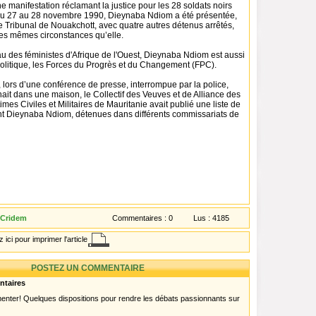
e manifestation réclamant la justice pour les 28 soldats noirs
 du 27 au 28 novembre 1990, Dieynaba Ndiom a été présentée,
e Tribunal de Nouakchott, avec quatre autres détenus arrêtés,
es mêmes circonstances qu’elle.
des féministes d'Afrique de l'Ouest, Dieynaba Ndiom est aussi
olitique, les Forces du Progrès et du Changement (FPC).
lors d’une conférence de presse, interrompue par la police,
enait dans une maison, le Collectif des Veuves et de Alliance des
imes Civiles et Militaires de Mauritanie avait publié une liste de
t Dieynaba Ndiom, détenues dans différents commissariats de
 Cridem
Commentaires :
0
Lus :
4185
 ici pour imprimer l'article
POSTEZ UN COMMENTAIRE
ntaires
menter! Quelques dispositions pour rendre les débats passionnants sur