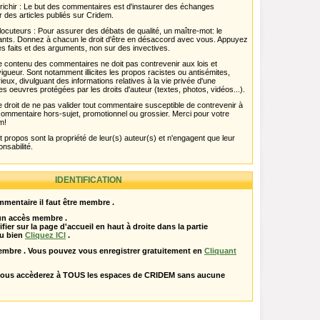
chir : Le but des commentaires est d'instaurer des échanges
r des articles publiés sur Cridem.
ocuteurs : Pour assurer des débats de qualité, un maître-mot: le
pants. Donnez à chacun le droit d'être en désaccord avec vous. Appuyez
s faits et des arguments, non sur des invectives.
 Le contenu des commentaires ne doit pas contrevenir aux lois et
igueur. Sont notamment illicites les propos racistes ou antisémites,
rieux, divulguant des informations relatives à la vie privée d'une
es oeuvres protégées par les droits d'auteur (textes, photos, vidéos...).
 droit de ne pas valider tout commentaire susceptible de contrevenir à
ut commentaire hors-sujet, promotionnel ou grossier. Merci pour votre
m!
propos sont la propriété de leur(s) auteur(s) et n'engagent que leur
onsabilité.
IDENTIFICATION
mentaire il faut être membre .
 un accès membre .
ifier sur la page d'accueil en haut à droite dans la partie
u bien
Cliquez ICI
.
embre . Vous pouvez vous enregistrer gratuitement en
Cliquant
vous accèderez à TOUS les espaces de CRIDEM sans aucune