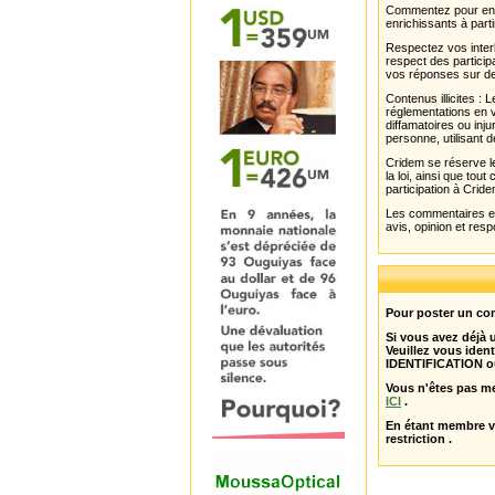
Commentez pour enri
enrichissants à parti
Respectez vos interl
respect des partici
vos réponses sur de
Contenus illicites :
réglementations en v
diffamatoires ou inju
personne, utilisant d
Cridem se réserve le
la loi, ainsi que to
participation à Cride
Les commentaires et 
avis, opinion et resp
Pour poster un com
Si vous avez déjà
Veuillez vous ident
IDENTIFICATION o
Vous n'êtes pas m
ICI
.
En étant membre 
restriction .