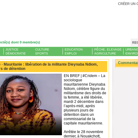
CRÉER UN 
ecté(s) dont 0 membre(s)
RE
JUSTICE
CULTURE
EDUCATION
PÊCHE, ELEVAGE
URBANI
DÉMOCRATIE
SPORTS
EMPLOI
AGRICULTURE
ENVIRO
Commentair
 -
Mauritanie : libération de la militante Dieynaba Ndiom,
rs de détention
EN BREF | #Cridem – La
sociologue
mauritanienne Dieynaba
Ndiom, célèbre figure du
militantisme des droits de
la femme, a été libérée,
mardi 2 décembre dans
l’après-midi, après
plusieurs jours de
détention dans un
commissariat de la
capitale mauritanienne.
Arrêtée le 28 novembre
dernier, à Nouakchott,