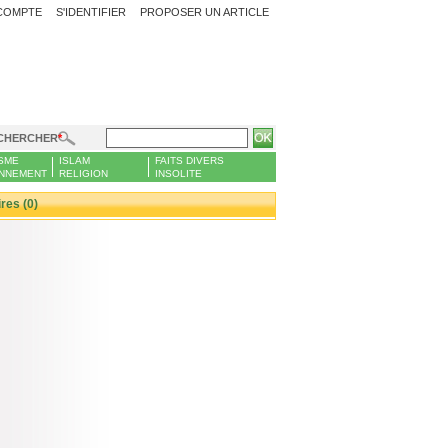
COMPTE
S'IDENTIFIER
PROPOSER UN ARTICLE
CHERCHER
SME
ISLAM
FAITS DIVERS
NNEMENT
RELIGION
INSOLITE
es (0)