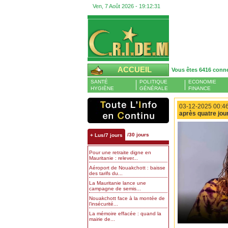
Ven, 7 Août 2026 -
19:12:32
ACCUEIL
Vous êtes 6416 conn
SANTÉ
POLITIQUE
ECONOMIE
HYGIÈNE
GÉNÉRALE
FINANCE
03-12-2025 00:46
après quatre jou
/30 jours
+ Lus/7 jours
Pour une retraite digne en
Mauritanie : relever...
Aéroport de Nouakchott : baisse
des tarifs du...
La Mauritanie lance une
campagne de semis...
Nouakchott face à la montée de
l’insécurité...
La mémoire effacée : quand la
mairie de...