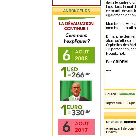
dans le cadre d’un
tués dans la nuit
ANNONCEURS
ce mardi, devant l
également, dans l
Membre du Réseau 
membre du parti p
Dimanche dernier, 
alors qu'elle se t
Orphelins des Vict
13 personnes, don
Nouakchott.
Par CRIDEM
----
Source :
Rédaction
Impression :
Cliquez
Charte des comme
A lire avant de com
Cridem :