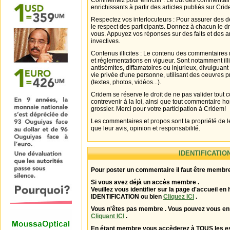
Commentez pour enrichir : Le but des commentair
enrichissants à partir des articles publiés sur Cri
Respectez vos interlocuteurs : Pour assurer des d
le respect des participants. Donnez à chacun le d
vous. Appuyez vos réponses sur des faits et des 
invectives.
Contenus illicites : Le contenu des commentaires n
et réglementations en vigueur. Sont notamment illi
antisémites, diffamatoires ou injurieux, divulguant
vie privée d'une personne, utilisant des oeuvres p
(textes, photos, vidéos...).
Cridem se réserve le droit de ne pas valider tout
contrevenir à la loi, ainsi que tout commentaire h
grossier. Merci pour votre participation à Cridem!
Les commentaires et propos sont la propriété de l
que leur avis, opinion et responsabilité.
IDENTIFICATIO
Pour poster un commentaire il faut être membre
Si vous avez déjà un accès membre .
Veuillez vous identifier sur la page d'accueil en 
IDENTIFICATION ou bien
Cliquez ICI
.
Vous n'êtes pas membre . Vous pouvez vous enr
Cliquant ICI
.
En étant membre vous accèderez à TOUS les 