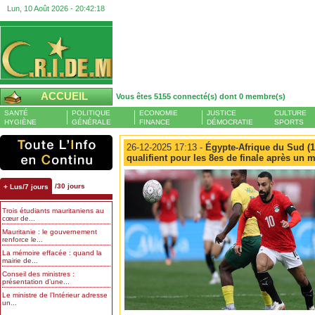
Lun, 10 Août 2026 -
20:42:19
ACCUEIL
Vous êtes 5155 connecté(s) dont 0 membre(s)
SANTÉ
POLITIQUE
ECONOMIE
JUSTICE
CULTURE
HYGIÈNE
GÉNÉRALE
FINANCE
DÉMOCRATIE
SPORTS
26-12-2025 17:13 -
Égypte-Afrique du Sud (1-
qualifient pour les 8es de finale après un
/30 jours
+ Lus/7 jours
Trois étudiants mauritaniens au
cœur de...
Mauritanie : le gouvernement
renforce le...
La mémoire effacée : quand la
mairie de...
Conseil des ministres :
présentation d’une...
Le ministre de l’Intérieur adresse
un...