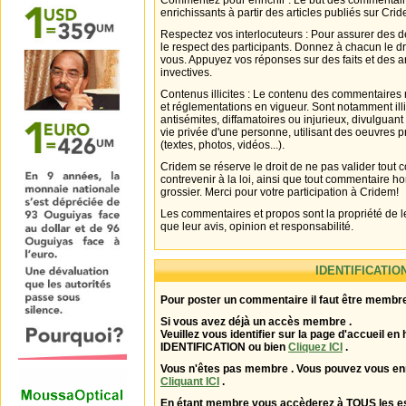
Commentez pour enrichir : Le but des commentair
enrichissants à partir des articles publiés sur Cri
Respectez vos interlocuteurs : Pour assurer des d
le respect des participants. Donnez à chacun le d
vous. Appuyez vos réponses sur des faits et des 
invectives.
Contenus illicites : Le contenu des commentaires n
et réglementations en vigueur. Sont notamment illi
antisémites, diffamatoires ou injurieux, divulguant
vie privée d'une personne, utilisant des oeuvres p
(textes, photos, vidéos...).
Cridem se réserve le droit de ne pas valider tout
contrevenir à la loi, ainsi que tout commentaire h
grossier. Merci pour votre participation à Cridem!
Les commentaires et propos sont la propriété de l
que leur avis, opinion et responsabilité.
IDENTIFICATIO
Pour poster un commentaire il faut être membre
Si vous avez déjà un accès membre .
Veuillez vous identifier sur la page d'accueil en 
IDENTIFICATION ou bien
Cliquez ICI
.
Vous n'êtes pas membre . Vous pouvez vous enr
Cliquant ICI
.
En étant membre vous accèderez à TOUS les 