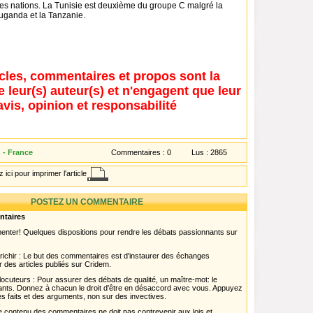
es nations. La Tunisie est deuxième du groupe C malgré la
Ouganda et la Tanzanie.
icles, commentaires et propos sont la
e leur(s) auteur(s) et n'engagent que leur
avis, opinion et responsabilité
n - France
Commentaires :
0
Lus :
2865
 ici pour imprimer l'article
POSTEZ UN COMMENTAIRE
ntaires
menter! Quelques dispositions pour rendre les débats passionnants sur
chir : Le but des commentaires est d'instaurer des échanges
r des articles publiés sur Cridem.
ocuteurs : Pour assurer des débats de qualité, un maître-mot: le
pants. Donnez à chacun le droit d'être en désaccord avec vous. Appuyez
s faits et des arguments, non sur des invectives.
 Le contenu des commentaires ne doit pas contrevenir aux lois et