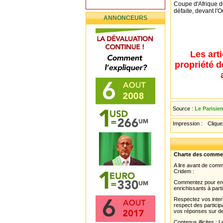
Coupe d'Afrique d
défaite, devant l'
ANNONCEURS
Les art
propriété d
Source :
Le Parisie
Impression :
Cliquez
Charte des comme
A lire avant de com
Cridem :
Commentez pour enri
enrichissants à parti
Respectez vos interl
respect des partici
vos réponses sur de
Contenus illicites :