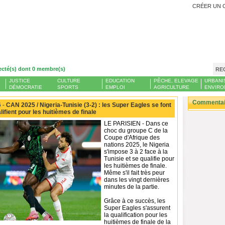
CRÉER UN 
ecté(s) dont 0 membre(s)
RE
JUSTICE
CULTURE
EDUCATION
PÊCHE, ELEVAGE
URBANI
DÉMOCRATIE
SPORTS
EMPLOI
AGRICULTURE
ENVIRO
Commentair
 -
CAN 2025 / Nigeria-Tunisie (3-2) : les Super Eagles se font
ifient pour les huitièmes de finale
LE PARISIEN - Dans ce
choc du groupe C de la
Coupe d'Afrique des
nations 2025, le Nigeria
s'impose 3 à 2 face à la
Tunisie et se qualifie pour
les huitièmes de finale.
Même s'il fait très peur
dans les vingt dernières
minutes de la partie.
Grâce à ce succès, les
Super Eagles s'assurent
la qualification pour les
huitièmes de finale de la