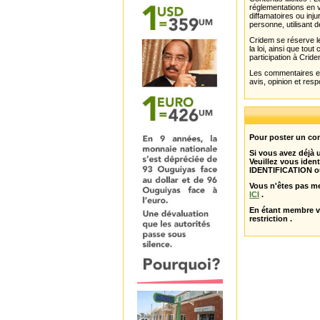
réglementations en v
diffamatoires ou inju
personne, utilisant d
Cridem se réserve le
la loi, ainsi que to
participation à Cride
Les commentaires et 
avis, opinion et resp
Pour poster un com
Si vous avez déjà
Veuillez vous ident
IDENTIFICATION o
Vous n'êtes pas m
ICI
.
En étant membre 
restriction .