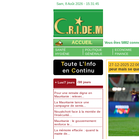
Sam, 8 Août 2026 -
15:31:45
ACCUEIL
Vous êtes 5882 conn
SANTÉ
POLITIQUE
ECONOMIE
HYGIÈNE
GÉNÉRALE
FINANCE
27-12-2025 22:06
peur mais se qual
/30 jours
+ Lus/7 jours
Pour une retraite digne en
Mauritanie : relever...
La Mauritanie lance une
campagne de semis...
Nouakchott face à la montée de
l’insécurité...
Mauritanie : le gouvernement
renforce le...
La mémoire effacée : quand la
mairie de...