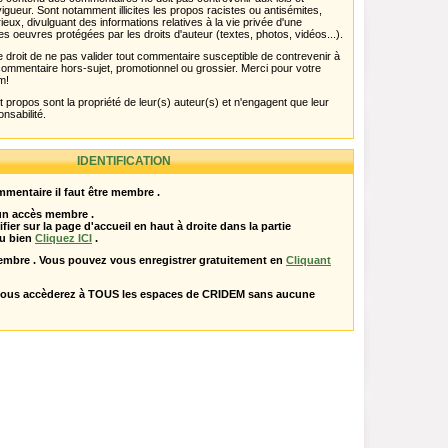
igueur. Sont notamment illicites les propos racistes ou antisémites,
rieux, divulguant des informations relatives à la vie privée d'une
es oeuvres protégées par les droits d'auteur (textes, photos, vidéos...).
 droit de ne pas valider tout commentaire susceptible de contrevenir à
ut commentaire hors-sujet, promotionnel ou grossier. Merci pour votre
m!
propos sont la propriété de leur(s) auteur(s) et n'engagent que leur
onsabilité.
IDENTIFICATION
mentaire il faut être membre .
 un accès membre .
ifier sur la page d'accueil en haut à droite dans la partie
u bien
Cliquez ICI
.
embre . Vous pouvez vous enregistrer gratuitement en
Cliquant
vous accèderez à TOUS les espaces de CRIDEM sans aucune