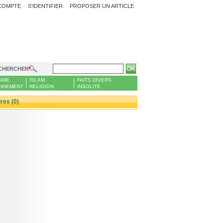
COMPTE
S'IDENTIFIER
PROPOSER UN ARTICLE
CHERCHER
SME
ISLAM
FAITS DIVERS
NNEMENT
RELIGION
INSOLITE
es (0)