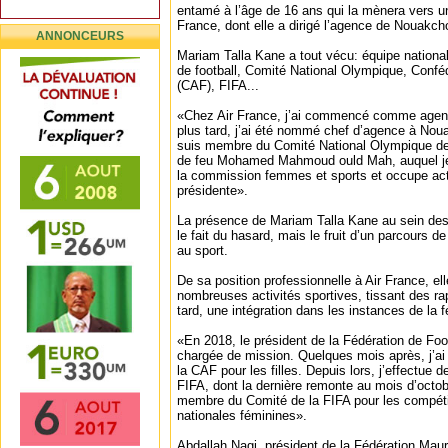
entamé à l’âge de 16 ans qui la mènera vers une
France, dont elle a dirigé l’agence de Nouakch
ANNONCEURS
Mariam Talla Kane a tout vécu: équipe nationa
de football, Comité National Olympique, Conféd
(CAF), FIFA...
«Chez Air France, j’ai commencé comme agent 
plus tard, j’ai été nommé chef d’agence à Nouak
suis membre du Comité National Olympique de
de feu Mohamed Mahmoud ould Mah, auquel je
la commission femmes et sports et occupe act
présidente».
La présence de Mariam Talla Kane au sein de
le fait du hasard, mais le fruit d’un parcours d
au sport.
De sa position professionnelle à Air France, 
nombreuses activités sportives, tissant des ra
tard, une intégration dans les instances de la f
«En 2018, le président de la Fédération de Fo
chargée de mission. Quelques mois après, j’a
la CAF pour les filles. Depuis lors, j’effectue 
FIFA, dont la dernière remonte au mois d’octo
membre du Comité de la FIFA pour les compéti
nationales féminines».
Abdallah Nagi, président de la Fédération Mau