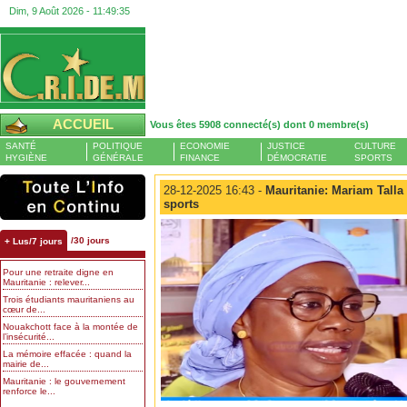
Dim, 9 Août 2026 -
11:49:36
ACCUEIL
Vous êtes 5908 connecté(s) dont 0 membre(s)
SANTÉ
POLITIQUE
ECONOMIE
JUSTICE
CULTURE
HYGIÈNE
GÉNÉRALE
FINANCE
DÉMOCRATIE
SPORTS
28-12-2025 16:43 -
Mauritanie: Mariam Talla
sports
/30 jours
+ Lus/7 jours
Pour une retraite digne en
Mauritanie : relever...
Trois étudiants mauritaniens au
cœur de...
Nouakchott face à la montée de
l’insécurité...
La mémoire effacée : quand la
mairie de...
Mauritanie : le gouvernement
renforce le...